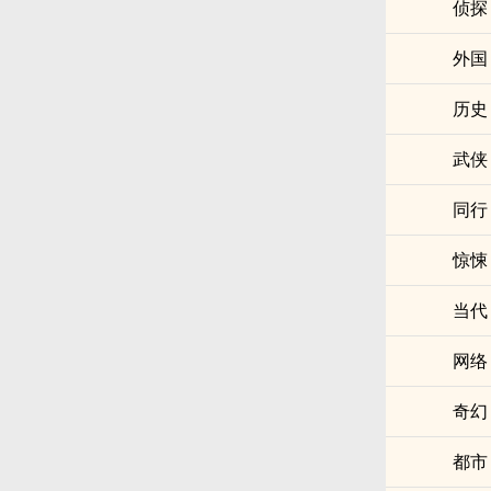
侦探
外国
历史
武侠
同行
惊悚
当代
网络
奇幻
都市