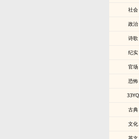
社会
政治
诗歌
纪实
官场
恐怖
33Y
古典
文化
英文