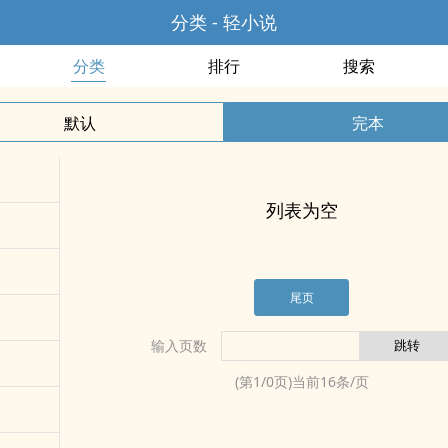
分类 - 轻小说
分类
排行
搜索
默认
完本
列表为空
尾页
输入页数
(第
1
/
0
页)当前
16
条/页