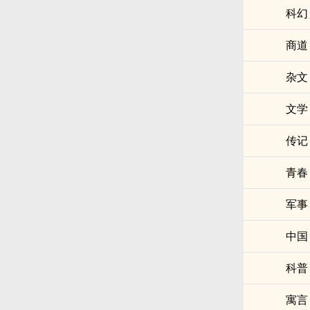
科幻
商道
杂文
文学
传记
青春
军事
中国
科普
寓言