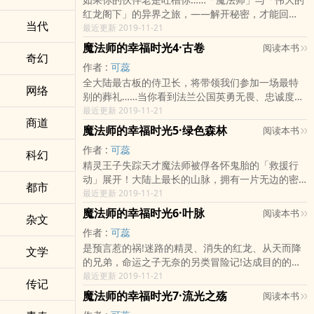
秘密，如果出版，出版商大概会被莫名其妙灭口
后竟然还误打误撞遇上了传说中的红龙舞蹈者……
红龙阁下」的异界之旅，——解开秘密，才能回
掉......结果，两本书都无法出版。而为了实现与舞蹈
《都市妖》可蕊的奇幻新作，全新的世界观、精彩
当代
家！既然不知道何时才能回去，那就先想想现在该
最近更新 2019-11-21
者的约定，他还想出一趟远门，前往位于敌国境内
有趣的剧情、鲜明活泼的角色描写，让人忍不住一
怎么生存吧！「魔法师」与「伟大的红龙阁下」无
的大图书馆，调查关闭空间裂缝的方法，众人当然
头栽进去的全新魔法世界。
魔法师的幸福时光4·古卷
阅读本书
止尽的异世界冒险之旅，即将展开……好不容易关闭
奇幻
纷纷劝阻，郁闷的「魔法师阁下」可能成行吗？从
作者 :
可蕊
危险的时空裂缝，没想到却因为魔力干扰，使伊达
时空之岛带回的「魔宠」谷莠子，真面目还是摸不
全大陆最古板的侍卫长，将带领我们参加一场最特
和舞蹈者穿越空间，意外展开一场惊险刺激的冒险
清的谜团，她即将带领伊达前往从来无人知晓的法
网络
别的葬礼……当你看到法兰公国英勇无畏、忠诚度百
之旅！来到异世界并须付出相对的代价，伊达付出
师塔遗迹。传说中魔法师华伦迪尔与镜子迷宫的秘
分百的卫兵，毅然决然弃守自己的工作岗位时，就
最近更新 2019-11-21
了自己宝贵的魔力，而舞蹈者却不知自己的代价为
密，伊达内心真正向往的事物，以及他可能经历的
商道
该知道，不平凡的灾难要降临了……为什么伊达．法
何，伟大的红龙阁下心中无限不安，夜夜恶梦不
人生......都将一一揭晓。《都市妖》可蕊的奇幻新
魔法师的幸福时光5·绿色森林
阅读本书
兰的侍卫总是做不久？是他独特的个人特质造成，
停、惊叫不断……沙尘遍野的辽阔世界、拥有高度智
作，全新的世界观、精彩有趣的剧情、鲜明活泼的
作者 :
可蕊
还是那些特别的「朋友」？大魔法师这次找来了全
科幻
慧的异界生物，伴随着伙伴之间永无止尽的斗嘴，
角色描写，让人忍不住一头栽进去的全新魔法世
精灵王子失踪天才魔法师被俘各怀鬼胎的「救援行
大陆最古板的侍卫长——肯特．海兰斯。这个「六
伊达与舞蹈者，探索未知的世界，寻找回家的方
界。
动」展开！大陆上最长的山脉，拥有一片无边的密
号」侍卫长能撑多久呢？总是想太多的肯特面对不
法！
都市
林，那里是神的子民，精灵王国的领地。为修复与
最近更新 2019-11-21
按牌理出牌的伊达，每天都有鸡飞狗跳、困难重重
精灵族的友好关系，伊达在经历了「子爵外出旅行
的任务等待达成。直到伟大的魔法师阁下把稿件完
魔法师的幸福时光6·叶脉
阅读本书
杂文
前全民运动」后，终于来到传说中的精灵族领地。
成……为什么每个人听到消息后都摆出一脸惊恐、等
作者 :
可蕊
没想到等在前方的却是......看着无端被精灵强行带走
着看好戏的表情？难道这与红龙那渐渐逼近的咆哮
是预言惹的祸!迷路的精灵、消失的红龙、从天而降
的伊达和谷莠子，被赶进原始森林的肯特侍卫长该
文学
声有关？神秘人带来了大图书馆里的古卷，更提出
的兄弟，命运之子无奈的另类冒险记!达成目的的伊
如何行动？在他头顶上盘旋的巨大身影又是什么？
了不合理的要求，伊达难道又要踏上一段轰轰烈
达一行即将返国，却在森林中迷路了，没想到被困
最近更新 2019-11-21
朗朗绿色天幕下，和平假象正被悄悄撕裂。明尔的
烈、不可思议的冒险旅程了吗？
传记
住的人还有苍龙的王子、百川的公主和斯尔兰。深
失踪、「强力救援」的秘密打算、谷莠子数千年前
魔法师的幸福时光7·流光之殇
阅读本书
受大自然喜爱的精灵竟然也会在绿林中迷失方向，
的真实身分，有关精灵与人们的谜团正逐渐揭晓！