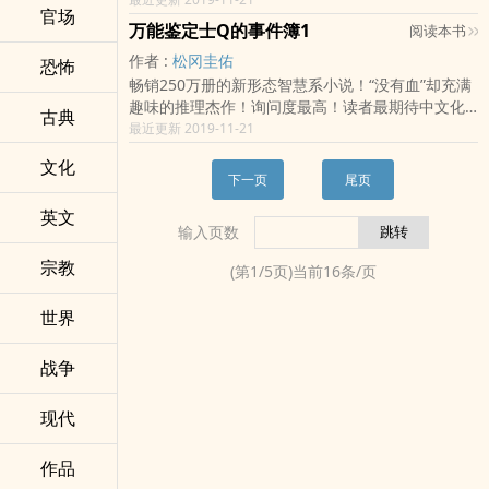
布、为海盗岛带来转机的人吗？蔚蓝海上的冒险之
官场
和鬼魂不时出没，欢迎来到这次的试炼场地——谜
万能鉴定士Q的事件簿1
阅读本书
旅，分开的两方终有会合的一天……
之古堡。多年前伊达第一次参加魔法学徒试炼时，
作者 :
松冈圭佑
恐怖
苏拉斯明明早已具备魔法师能力，为何甘愿当他的
畅销250万册的新形态智慧系小说！“没有血”却充满
保护者？什么原因将导致本就困难的试炼雪上加
趣味的推理杰作！询问度最高！读者最期待中文化
霜？巨大的恨意驱使每个人做出不一样的抉择，稚
古典
的一对解谜搭档！23岁的冰山美人，竟是一眼就能
最近更新 2019-11-21
嫩的魔法幼苗们即将踏上处处危机的考验！《矿
分辨真伪的“万能鉴定士”东京地铁人手一本！改编电
山、飞龙与侍卫长》受到「神圣的睿智的魔法师阁
文化
影、漫画，全面强势攻占！《万能鉴定士Q的事件
下」召唤，肯特侍卫长狼狈不堪地匆匆赶至，但等
下一页
尾页
簿》系列作品第一集《谜样贴纸入侵东京》！东京
在他面前的更是棘手的任务——陪同伟大的红龙阁
英文
街头陆续出现大量神秘贴纸，少一根筋但冲劲十足
下「参观」宝石矿山！拥有宝石搜集狂美名的舞蹈
输入页数
的周刊记者小笠原奉命调查，走投无路之下，偶然
者会只看不拿？偏远深山的阴谋诡计与宝石攻防
找上了自称“万能鉴定士Q”的凛田莉子。莉子是个从
战，伴随着一人一龙正经八百的辩论，揭开序幕 ……
宗教
(第
1
/
5
页)当前
16
条/页
小成绩吊车尾、只有脸蛋身材美得过火的傻钮，她
从冲绳到东京找头路，除了当酒店红牌小姐之外，
世界
还能做什么？没想到，莉子的天真、好奇心，与丰
沛的感受力，却让她获得远胜于任何学历、资历的
战争
超强鉴定本领！这一切是怎么发生的？不过，贴纸
事件还没查出半点眉目，小笠原却对莉子神魂颠
倒，跟着她到处管闲事……最新解谜搭档诞生！绝对
现代
令你大开眼界！
作品