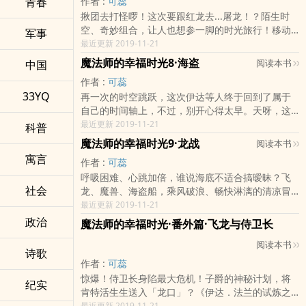
青春
作者 :
可蕊
让众人更加觉得这件事并不单纯。究竟是谁不想让
揪团去打怪啰！这次要跟红龙去...屠龙！？陌生时
他们离开森林？目的又是什么？精灵王国为何似乎
空、奇妙组合，让人也想参一脚的时光旅行！移动
没有发现这等异状？此时，只身在绿林中的可疑人
军事
魔法遭到莫名干扰，伊达等人掉入了陌生的时空，
最近更新 2019-11-21
物会是谁？他的出现对各方人马勉强维持的和谐将
经过调查，原因与黑岩城的屠龙行动脱离不了关
产生什么冲击？等到黑幕重重的事件渐渐落幕，伊
魔法师的幸福时光8·海盗
阅读本书
中国
系。组成佣兵团的伊达等人，遇上了一位神秘的魔
达、斯尔兰、明尔三人间的关系会发生什么变化？
作者 :
可蕊
法师，性格、作风都与伊达截然相反的他加入这支
怀抱各种心思的寻找出口冒险记！ ……
33YQ
再一次的时空跳跃，这次伊达等人终于回到了属于
屠龙队伍，似乎别有目的？来到这个时空后的红龙
自己的时间轴上，不过，别开心得太早。天呀，这
性情大变，判若两「龙」，除了肯特外，伊达、谷
里是......哪里呀？身处「无界之海」的伊达一行人因
最近更新 2019-11-21
莠子和红龙自己似乎都心里有数。是怎样的回忆，
科普
故来到了海盗岛，没想到这岛竟是龙骑士与「咆哮
让伟大的红龙阁下心情激动、不能自已？子爵至上
魔法师的幸福时光9·龙战
阅读本书
者」建立起来的！从红龙的微妙表情来看，「咆哮
的肯特，面对反常的红龙，又暗自许下了何种决
寓言
作者 :
可蕊
者」和「舞蹈者」似乎有什么神秘关系？海盗岛上
心？另一方面，伊达虽找出了魔法干扰的来源，向
呼吸困难、心跳加倍，谁说海底不适合搞暧昧？飞
正弥漫着继承人竞争的紧张气氛，人鱼、人类、海
来冷静理智的他，心中却充满了犹豫、期待、嫉妒
社会
龙、魔兽、海盗船，乘风破浪、畅快淋漓的清凉冒
精灵，三种智慧生物也正处于剑拔弩张的关键时
等复杂情绪，而这些，莫非ㄛO因为那位神秘的强大
险！寻找蓝龙之旅还真是出师不利，伊达一行人在
最近更新 2019-11-21
期，伊达一行人的出现无疑带来了种种变局，「那
魔法师？是巧合还是心计，众人竟来到了「关键的
海上遭遇奇袭，眼看水下呼吸剂就要用完了，难道
人」的出现难道又是危机的降临？碎碎念红龙与哀
政治
时间」... ……
魔法师的幸福时光·番外篇·飞龙与侍卫长
天才魔法师也难逃此劫？被迫和伊达分开行动的肯
怨的肯特，一人一龙感情逐渐加温，他们之间是否
阅读本书
特与敌人正面冲突，在这关键时刻，红龙的一句
会诞生全新不同的关系？面对冷静的谷莠子，始终
诗歌
话，让他不得不正视自己的心意……龙骑士与飞龙之
像个孩子般伊达，能否扭转劣局？险恶大海上，他
作者 :
可蕊
间的深厚情谊，岂能轻易任人践踏！看似幽静的深
们的不平凡旅程再开新局 ……
惊爆！侍卫长身陷最大危机！子爵的神秘计划，将
纪实
海其实热闹非凡，海底种族的内斗渐趋白热化，被
肯特活生生送入「龙口」？《伊达．法兰的试炼之
誉为天才阴谋家的伊达，会是那个改变海底势力分
旅Ⅰ》诡异的遗迹里满布魔法机关陷阱，凶残的魔兽
最近更新 2019-11-21