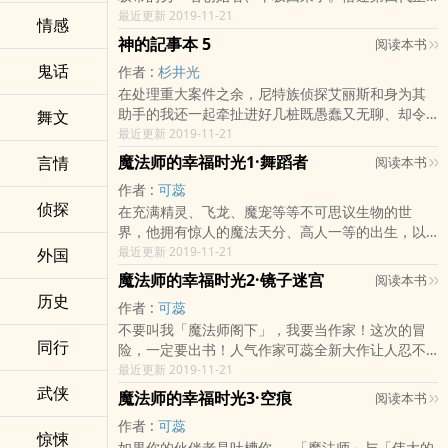
在筹备音乐活动，放暑假的我也被抓去帮忙。然而
最近更新 2019-11-21
情感
听从平坂命令的不良少年陆续前来捣乱，最后演变
神的記事本 5
阅读本书
成和平坂帮的全面战争。第四代绝口不提和平坂之
鬼话
作者 :
杉井光
间发生过的不愉快，甚至拒绝我们的协助，打算独
在处理重大案件之余，尼特族侦探艾丽斯和身为其
自对抗过去的挚友。「第四代错了。我现在要打破
助手的我还一起牵扯进好几桩既愚蠢又无聊、却令
舞文
身为侦探的禁忌。」尼特族侦探艾丽斯挖掘出的结
人难以忘怀的纠纷之中。这次就从我们的事件簿里
最近更新 2019-11-21
果──隐藏在五年前那场悲剧背后的事实究竟为何？
摘录几则故事加以介绍──本集收录了发生在明老板
渐趋白热化的NEET-TEEN STORY第4集登场！
魔法师的幸福时光1·舞蹈者
言情
阅读本书
身边的偷窥狂事件「花丸拉面店汤头由来」；艾丽
作者 :
可蕊
斯钟爱的小酒馆遭人妨碍营业的「侦探钟爱的博
侦探
在充满精灵、飞龙、魔宠等等不可思议生物的世
士」；将平坂帮所有笨蛋全都拖下水的绑架事件
界，他拥有惊人的魔法天分、高人一等的出生，以
「大笨蛋侠义入门篇」；以及全新的100页特大篇
及超级差的试炼运。舞蹈者是一条红龙。过去三百
最近更新 2019-11-21
外国
幅、描写棒球明星赛骚动的「那年夏天的21球」。
年来，每天夕阳西下时刻，牠都会在山顶与天空之
魔法师的幸福时光2·镜子迷宫
阅读本书
间翩翩飞舞，从不间断。这是全大陆最美丽神秘的
历史
作者 :
可蕊
奇景之一；可是没有任何人知道红龙为什么跳舞，
不要叫我「魔法师阁下」，我要当作家！这次的冒
因为所有前去探查这个秘密的探险家，不曾有人回
同行
险，一定要出书！人气作家可蕊全新大作让人忍不
来。人生志愿其实是成为全大陆第一的文学家。家
住一头栽进去的全新魔法世界通过试炼，伊达开始
最近更新 2019-11-21
境显赫的天才「初级」魔法师依达，为了三年一度
被称作「魔法师阁下」；当然，他很不喜欢这个称
武侠
的魔法师进阶试炼，不得不大队人马展开旅程。没
魔法师的幸福时光3·空痕
阅读本书
呼......「魔法师阁下」为前两次的冒险写了游记，可
想到这一路上麻烦不断——老管家生病、精灵好友
作者 :
可蕊
是第一篇的内容没人相信，另一篇则牵涉太多历史
脱队、妹妹与贵为皇太子的表哥中途「私奔」……最
惊悚
如果你的伙伴老是吐槽你……「魔法师」与「伟大的