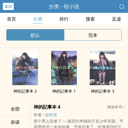
分类 - 轻小说
返回
首页
分类
排行
搜索
足迹
默认
完本
神的記事本 2
神的記事本 1
神的記事本 3
神的記事本 4
阅读本书
全部
作者 :
杉井光
那个男人回来了──第四代率领的不良少年军团．平
杂谈
坂帮的另一名创始者、平坂回来了。恰逢第四代正