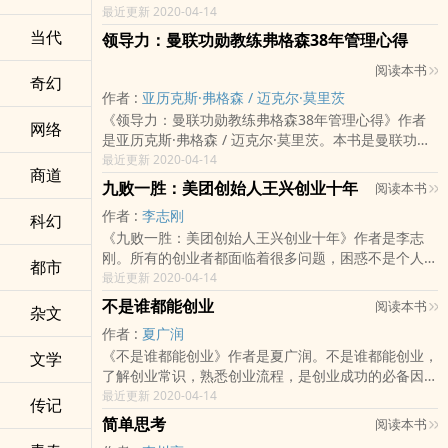
就能带出好团队！带人的1个核心理念：带人的目的，
最近更新 2020-04-14
就是让员工学会利用自身的资源来实现工作目标和自我
当代
领导力：曼联功勋教练弗格森38年管理心得
提升。带人的3个关键要点：1.培养善于解决问题的
阅读本书
人，而不是自己解决所有问题。2.带人的技巧和工具都
奇幻
很简单，灵活运用是关键。3.只要引导有方，就没有完
作者 :
亚历克斯·弗格森 / 迈克尔·莫里茨
不成任务的员工。带人的6个实用工具：1.GRC黄金方
《领导力：曼联功勋教练弗格森38年管理心得》作者
网络
程：让你事半功倍的强有力工具！2.授权角色：推倒领
是亚历克斯·弗格森 / 迈克尔·莫里茨。本书是曼联功勋
导与员工之间的那堵墙！3.七步探戈：只需七步，让员
教练弗格森和红杉资本主席莫里茨联手之作，全面解析
最近更新 2020-04-14
工实现自我培训！4.尺度表：用好尺度表，你永远不会
商道
弗格森38年的领导心得如何打造并管理一支永葆战斗
九败一胜：美团创始人王兴创业十年
阅读本书
犯错！5.奇迹问题：没有完美情况，但可以更上一层
力的队伍。以前我们说好公司要像个家庭，但是人员高
楼！6.流程图：用很少的时间，激发团队爆表战斗力！
作者 :
李志刚
科幻
速流动已经成为常态，真正的领导者应该学会把公司打
《九败一胜：美团创始人王兴创业十年》作者是李志
造成球队。领导者不是让员工平庸地在一家公司做一辈
刚。所有的创业者都面临着很多问题，困惑不是个人
子，而是激发他们对成功的渴望，挖掘出他们额外的、
都市
的，是有共性的。除了自身去摸索着石头走路，他们还
最近更新 2020-04-14
自己都意识不到的潜力，在为企业取得成绩的同时获得
可以通过学习，从那些在创业路上走得更远的创业者身
自我能力的提升和成就感。
不是谁都能创业
阅读本书
杂文
上学到经验、教训。这本书的主角王兴，恰好就是一个
作者 :
夏广润
很好的学习对象。出生于1979年的王兴，很早就创业
《不是谁都能创业》作者是夏广润。不是谁都能创业，
文学
了，2004他就开始和同学一块创业，2005年做出了校
了解创业常识，熟悉创业流程，是创业成功的必备因
内网；2007年，他又做出了饭否网这是中国最早的类
素。秋叶的网易云课堂《和秋叶一起学PPT》等系列课
最近更新 2020-04-14
似twitter的网站。2010年，他又做出了美团网。校内
传记
程累计销售额近千万元。连续创业成功者秋叶和从职业
网、饭否网在王兴的创业路上都留下了遗憾，没有获得
简单思考
阅读本书
人到创业人转型实践者夏广润，分享创业常识。华中科
圆满的结局。到了美团网，这家从5000余家团购网站