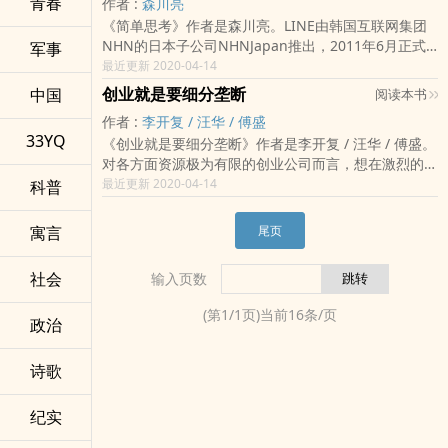
青春
作者 :
森川亮
技大学启明学院点团队创始人，武汉市创业红娘公益服
里杀出一条血路的公司，已经成为目前最受关注的创业
《简单思考》作者是森川亮。LINE由韩国互联网集团
务中心理事长刘玉作序推荐。PPTV的创始人、华中科
公司之一。2014年7月，美团月交易额突破39亿元，8
NHN的日本子公司NHNJapan推出，2011年6月正式
军事
大DIAN团队顾问姚欣倾情推荐。
月2日，单日交易额突破2.27亿元。在做美团的时候，
推向市场。截至2016年3月底，月度活跃用户数量已经
最近更新 2020-04-14
谁也没有想到王兴能够管理这样一个有四五千人的公
达到2.2亿人。主要面向亚洲市场，对用户的大吸引力
司。在此之前，他创业的项目都非常轻，团队不过十多
创业就是要细分垄断
中国
阅读本书
在于提供大量的表情贴图，并拥有馒头人、可妮兔、布
人。在美团诞生的三年里，王兴完成了巨大的蜕变，从
作者 :
李开复 / 汪华 / 傅盛
朗熊和詹姆士等特色鲜明的原创卡通形象。2007年，
极客、产品经理到优秀的CEO、企业家。我试图在这本
33YQ
《创业就是要细分垄断》作者是李开复 / 汪华 / 傅盛。
本书作者森川亮就任LINE株式会社社长。期间跟随稻
书里，寻找到王兴蜕变的原因。作者李志刚
对各方面资源极为有限的创业公司而言，想在激烈的市
盛和夫学习，受到稻盛和夫的巨大影响，摸索出简单思
场竞争中站立下来的第一步是：成为细分市场的垄断
最近更新 2020-04-14
科普
考的整套商业思想。不断满足大众需求，打造出受用户
者。不管是资本还是尖端人才，追逐的永远是行业里尖
喜爱的产品，就是商业的本质。为此，不问年龄、履
端的企业，第二名毫无意义。首先，要精准定位潜在市
历、职务，由具备回应用户需求的热情与能力的人取得
寓言
尾页
场。这个市场的需求仍没有被满足，并且潜力巨大。其
主导权，早于任何地方推出高质量的产品，就能打造出
次，抓住时代和行业的红利，通过高速增长实现小垄
广受欢迎的爆品。
社会
输入页数
断，抢滩登陆。最后，在细分领域里建立起自己的竞争
壁垒，应对巨头和竞争对手的复制，去扩展更大的市
(第
1
/
1
页)当前
16
条/页
政治
场，从而扩大公司的规模和竞争力。在这个过程中，创
始人必须反复思考：自己的突破点在哪里？为什么自己
的团队能赢？细思快打，过关斩将。
诗歌
纪实