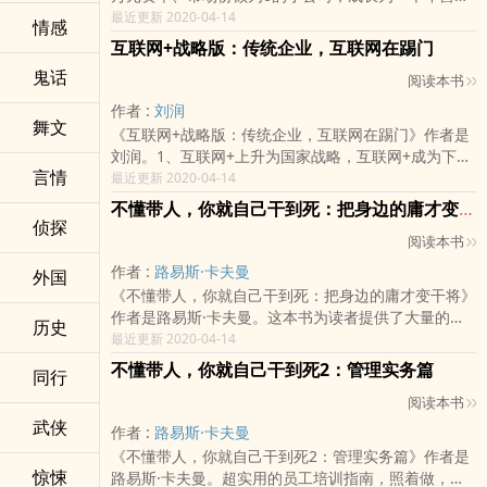
收入突破800亿美元的超级大公司，华为只用了20多年
最近更新 2020-04-14
情感
的时间。谁也不会否认这是一个商业的奇迹！而这一切
互联网+战略版：传统企业，互联网在踢门
都离不开一个人，那就是华为的总裁任正非。他重新定
鬼话
阅读本书
义了中国企业的商业精神，被人们誉为教父级的企业
家。作为华为的创始人和实际掌控者，任正非依靠其独
作者 :
刘润
舞文
特的个人魅力和卓越的经营管理方法，带领华为一步步
《互联网+战略版：传统企业，互联网在踢门》作者是
走向巅峰。本书全面讲述了任正非的商业思维和经营理
刘润。1、互联网+上升为国家战略，互联网+成为下一
念，以真实的案例和任正非的口述及其亲笔文章为切入
言情
个超级畅销书的热点话题在商业环境巨变的今天，传统
最近更新 2020-04-14
口，深刻剖析华为狂飙式发展背后的商业逻辑和规律。
企业该怎么走？传统企业转型是一个系统工程，如何定
不懂带人，你就自己干到死：把身边的庸才变干将
任正非总结70余年的商海心得，从经营策略、营销要
战略、抓主要矛盾？2、首本互联网＋传统企业的战略
侦探
领、管理真相，到处世之道、人生哲学，条分缕析，娓
阅读本书
指导书。我互联网＋时代到来了，传统企业的外部环境
娓道来，高屋建瓴而通俗易懂，朴素简洁而直达精髓。
发生了哪些变化？了解商业新生代的新商业环境，跟之
作者 :
路易斯·卡夫曼
外国
读完让人不禁豁然开朗，惊叹不已，顿时洞悉经营的要
前工业时代的不同，从战略上指导传统企业转型，更安
《不懂带人，你就自己干到死：把身边的庸才变干将》
诀和商业的本质。
全也更大局把握游刃有余。
作者是路易斯·卡夫曼。这本书为读者提供了大量的管
历史
理新理念和新工具，旨在帮助读者提升领导力和执教能
最近更新 2020-04-14
力。作者以实战经验，用最常见的带人案例，将企业管
不懂带人，你就自己干到死2：管理实务篇
同行
理中带领队伍的方法具体化、可视化，让你像教练一
阅读本书
样，你只需照着做，就能将围绕你身边的平凡人，变成
武侠
你得力的左膀右臂，让你该做的事只剩下20%，让你的
作者 :
路易斯·卡夫曼
团队执行力提升10倍！
《不懂带人，你就自己干到死2：管理实务篇》作者是
惊悚
路易斯·卡夫曼。超实用的员工培训指南，照着做，你