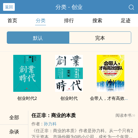
分类 - 创业
返回
首页
分类
排行
搜索
足迹
默认
完本
创业时代2
创业时代
会带人，才有高效团队
任正非：商业的本质
阅读本书
全部
作者 :
孙力科
《任正非：商业的本质》作者是孙力科。从一个只有2
杂谈
万元资本、市场份额为0的小公司，成长为一个年营业