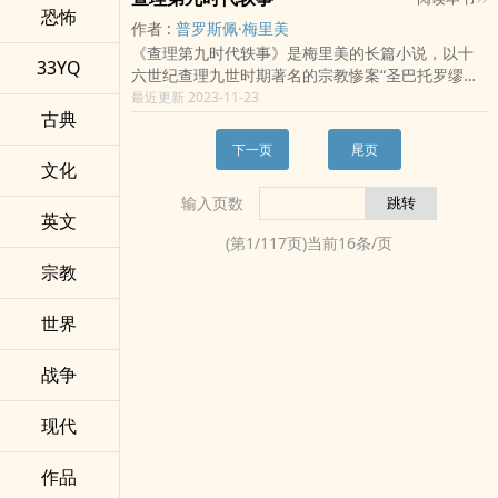
要的社会内容。这种小说具有浓郁的抒情气息，抒
恐怖
何，我泪如泉涌。月亮始终存在，不分昼夜。你我
作者 :
普罗斯佩·梅里美
发了他对丑恶现实的不满和对美好未来的向往，把
都抬头望着同样的月亮。《光之国度》：我们的脸
《查理第九时代轶事》是梅里美的长篇小说，以十
褒扬和贬抑、欢悦和痛苦都融化在作品的形象体系
颊摩娑着青草，发丝随风飘扬，摘下水果享用，做
33YQ
六世纪查理九世时期著名的宗教惨案“圣巴托罗缪之
之中。《变色龙·契诃夫中短篇小说精选》是由契诃
着星辰和黎明的美梦，一同在这世上生活。总有一
夜”为题材，表现了中世纪封建专制的黑暗与残暴。
最近更新 2023-11-23
夫研究专家朱逸森教授最新选译的一部精选集，从
天，让我们一起手牵着手，回归那耀眼光辉的诞生
古典
主人公麦尔基是外省的胡格诺贵族青年，1570年宗
契诃夫的小说创作全集中精选小说十八篇，在选目
处吧。《历史的时间》：在这一瞬间，她猛然直觉
教和平后，他前往巴黎投奔新教首领海军上将柯里
上不但选入早期的幽默短篇作品，更着重选译了契
下一页
尾页
这是她一生中非常重要的一幕。即使年岁增长，长
尼。麦尔基来到巴黎后遇见了分别多年，在内战中
诃夫中后期那些思想最为深刻、艺术最为精熟，篇
文化
大‎‎‌成‎­人​‌，应该还是会一再地想起这一幕吧。《除
改变宗教信仰成为天主教徒的哥哥乔治。在国王的
幅也相对较长的中篇小说名著，在有限的篇幅之内
草》：无论再坚固的东西，它一样能够破坏。不管
输入页数
直接指挥下，对新教徒开始了屠杀。乔治拒绝执行
尽可能全面地展现了这位最伟大的中短篇小说大师
英文
盖子有多重，它一样能够撬开。若是放任这些杂
血腥的命令，被投入监狱。麦尔基逃出巴黎，参加
不同创作时期的特色和一生创作的杰出成就。
草，它将不停地生长，覆盖整个城市，总有一天，
(第
1
/
117
页)当前
16
条/页
了胡格诺市罗舍尔城对国王的反抗。被释放出狱的
会将我们活活勒死。《黑塔》：它看起来就像是一
宗教
乔治又被迫参加了国王围攻罗舍尔城的军队，在战
座监视火灾用的黑色了望台。一座用黑如木炭的木
场上，他遭到了麦尔基亲自指挥下的士兵的枪击。
材搭建而成的高塔，独自矗立于原野中。塔顶悬吊
乔治死在自己弟弟的怀里，麦尔基也沉浸在莫大的
世界
着一个像钟的物体。靠近一看才知道，它正熊熊燃
痛苦中。作者在小说中揭露了当权的统治集团和天
烧。它不是钟，而是燃烧着烈焰的黑色球体。《驶
主教教会的虚伪和残忍，对本民族历史上的一次宗
战争
出国道》：空气中突然传来海潮的气息，感觉黄昏
教迫害进行了无情的控诉。在教权主义猖獗的反动
的日本海就浮现于眼前。没有虚伪矫作的美丽乐
黑暗的复辟时期，《查理九世时代轶事》中的形象
句，就像拍向岸边的浪潮般传向四方。“仿佛遥远的
现代
描写，无疑具有尖锐的针对性和现实的进步意义。
情节却又贴近红尘世俗的剧本，看似未知的世界却
又在现实人生中展现。温暖、感慨、激动、沉思，
作品
阅读本书，在虚幻于真实的交界中，难以言喻的感