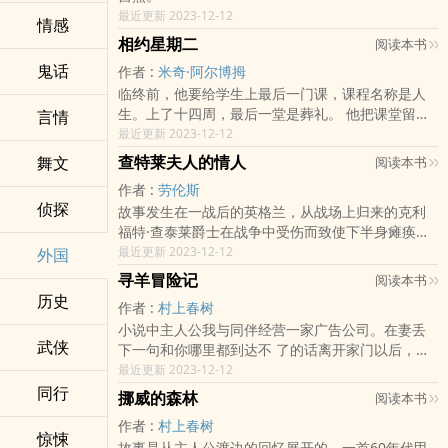
最近更新 2023-12-12
情感
相约星期二
阅读本书
鬼话
作者 :
米奇·阿尔博拇
临终前，他要给学生上最后一门课，课程名称是人
生。上了十四周，最后一堂是葬礼。 他把课堂留下
言情
了。课堂越来越大，现在延伸到了中国。我向过路
最近更新 2023-12-12
的朋友大声招呼：来，值得进去听听。 这是一个真
查特莱夫人的情人
舞文
阅读本书
实的故事；年逾七旬的社会心理学教授莫里在一九
作者 :
劳伦斯
九四年罹患肌萎缩性侧索硬化，一年以后与世长
侦探
故事发生在一战后的英格兰，从战场上归来的克利
辞。作为莫里早年的得意门生，米奇在老教授缠绵
福特·查泰莱爵士在战争中受伤而致使下半身瘫痪，
病榻的十四周里，每周二都上门与他相伴，聆听他
终身只能坐在轮椅上，他与新婚燕尔的妻子康妮回
最近更新 2023-12-12
外国
最后的教诲，并在他死后将老师的醒世箴言缀珠成
到老家的庄园定居。年轻貌美而心地善良的康妮，
链，冠名《相约星期二》。
寻羊冒险记
阅读本书
明知等待着自己的将是漫长孤寂的苦行僧般的日
历史
作者 :
村上春树
子，却仍接受了命运的安排，甘愿留在丈夫身边。
小说中主人公我与同伴经营一家广告公司。在妻丢
一天康妮去找庄园的看林人米尔斯，却在无意中瞥
武侠
下一句和你哪里都到达不 了的话离开家门以后，我
见了他裸露的上身，心情激荡不已，米尔斯显然也
同一个既是出版社校对员又是‌‌‍应​召​­‎女郎同时兼做耳
最近更新 2023-12-12
被典雅温婉的康妮所吸引。克利福特为了家族的传
朵模特的 女孩相识并且同居。不久，一个右翼巨头
同行
承，向康妮提出希望她能给这个家生个孩子，遭到
挪威的森林
阅读本书
的秘书限我一个月内找到一只背部带星纹的羊 。但
康妮的断然拒绝。圣诞晚会上，客人们尽情狂欢，
作者 :
村上春树
要在日本找一只羊谈何容易！但耳朵漂亮的女友却
康妮独坐一旁，爸爸和妹妹都纷纷劝她要珍惜自己
惊悚
故事是从主人公渡边的回忆展开的，一首60年代甲