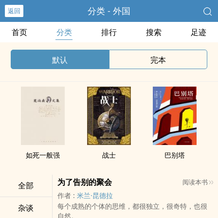
分类 - 外国
返回
首页
分类
排行
搜索
足迹
默认
完本
如死一般强
战士
巴别塔
为了告别的聚会
阅读本书
全部
作者 :
米兰·昆德拉
每个成熟的个体的思维，都很独立，很奇特，也很
杂谈
自然。