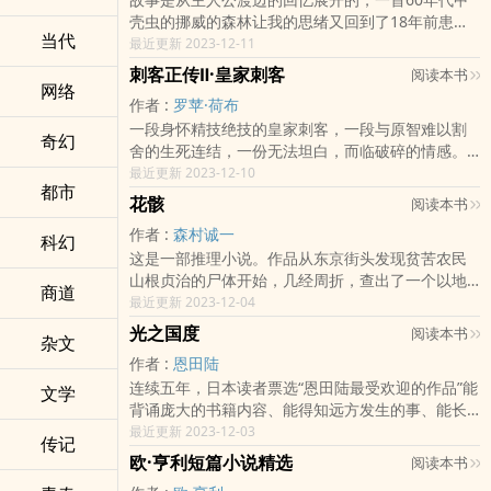
一口咬定此事必定顺利，催我迅 速启程。于是我同
的青春，要有自己的生活。
壳虫的挪威的森林让我的思绪又回到了18年前患有
女友仅以一张绰号为鼠的朋友寄来的照片为线索，
当代
精神病的直子和活泼坚强的绿子之间的感情纠葛。
最近更新 2023-12-11
开始了寻羊冒险 记。
渡边一直都徘徊在她们两个人之间，一方面念念不
刺客正传Ⅱ·皇家刺客
阅读本书
忘之子缠绵的病情与柔情，一方面又难以抗拒绿子
网络
作者 :
罗苹·荷布
大胆的表白和迷人的活力。最后直子自杀身亡，渡
一段身怀精技绝技的皇家刺客，一段与原智难以割
边开始独自摸索此后的人生。
奇幻
舍的生死连结，一份无法坦白，而临破碎的情感。
他，王室私生子，无数政治任务下的牺牲品，在性
最近更新 2023-12-10
都市
命与忠诚的两难抉择下，要如何才能扭转王国的危
花骸
阅读本书
机……为何禁止记载关于魔法的特殊知识？或许因为
作者 :
森村诚一
我们都恐惧这类知识将落入不肖者的手中。尽管这
科幻
这是一部推理小说。作品从东京街头发现贫苦农民
样的尝试似乎可以让我们避开秘教不肖术士的侵
山根贞治的尸体开始，几经周折，查出了一个以地
害，但却也忽略了魔法并非源自这种特殊知识。人
商道
下金融巨头金崎末松为首的黑集团。这个黑集团打
最近更新 2023-12-04
们对于特定魔法的偏好不是与生俱来就是极度匮
着“日出美女俱乐部”和“帝都观光公司”的招牌，大规
乏。比方说，众所周知的精技魔法与皇家瞻远家族
光之国度
阅读本书
杂文
模倒卖国有土地，牟取暴利；诱骗南朝鲜无辜少
的血缘关系紧密相连，虽然它也可能在祖先为内陆
作者 :
恩田陆
女，强迫她们卖淫；为了掩饰罪行，甚至不惜杀人
或外岛人的“野种”中出现。接受精技训练的人能洞悉
连续五年，日本读者票选“恩田陆最受欢迎的作品”能
灭口，残暴至极。刑警们在破获这个黑集团的基础
文学
他人的思绪，而且无论距离多远都能一探究竟；而
背诵庞大的书籍内容、能得知远方发生的事、能长
上，经过深入的调查研究、严密的逻辑推理，终于
精通精技者更能影响他人所思，甚至与其对话。
寿几百年、能一天跑过几百公里……这群来自“常野”
最近更新 2023-12-03
拨开疑云迷雾，捕获了杀害山根贞治的真正凶手。
传记
的人们，各自拥有不可思议的能力。他们究竟是为
全书情节起伏跌宕，错综复杂；迷中有迷，扣人心
欧·亨利短篇小说精选
阅读本书
了什么而存在，究竟想回归何处？“常野物语”系列
弦；语言流畅，饱含激情。作者森村诚一是当代日