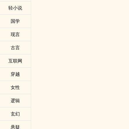
受在内心回荡。”——秦梦群（国立政治大学教育学
轻小说
院院长）“在恩田陆‘常野物语’系列《光之国度》里，
她让我们看到了人世人性的美丑，也让我们遇见了
希望，遇见了人心深处原本的善良与温柔。”——陈
国学
美儒（建中资深高三国文老师兼导师/亲子教育家）
“恩田陆书写的并非故事而已，而是人生。”——曲辰
现言
（文化评论者）
古言
互联网
穿越
女性
逻辑
玄幻
悬疑