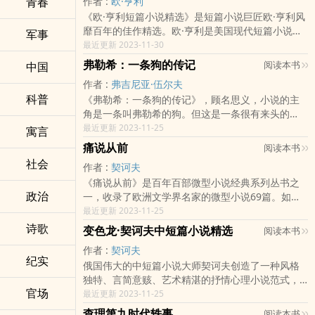
青春
作者 :
欧·亨利
——光之国度觉得这世界有点残酷的人请举手，觉
本“新社会派”推理小说代表作家之一，作品有《人性
《欧·亨利短篇小说精选》是短篇小说巨匠欧·亨利风
得当人有点苦手的人请举手。献给不想当人的你
的证明》等。
靡百年的佳作精选。欧·亨利是美国现代短篇小说的
——班上有同学能背诵日本古典和歌，大家都赞叹
军事
创始人，在他生后留下了一大批非常优秀、内容与
最近更新 2023-11-30
不已，光纪却倍感委屈，因为小学四年级的他，早
风格都非常独特的作品，可称之为是短篇小说精品
已能轻易将好几本古典小说，从头到尾一字不漏背
弗勒希：一条狗的传记
阅读本书
中国
中的精品。他以幽默的手法化解笔下人物的悲情，
诵，父母却从不让他对别人透露。能背诵庞大的书
作者 :
弗吉尼亚·伍尔夫
用“含泪微笑”嘲讽当时的资本主义社会。他善于捕捉
籍内容、能得知远方发生的事、能长寿几百年、能
科普
《弗勒希：一条狗的传记》，顾名思义，小说的主
细微的生活场景，描述人物的喜怒哀乐。其笔下的
一天跑过几百公里——这群来自“常野”的人们，各自
角是一条叫弗勒希的狗。但这是一条很有来头的
小市民、商人、强盗、警察、流浪汉等人物，无不
拥有不可思议的能力。他们一如“常野”其名，经常在
狗，他的主人是英国文学史上的传奇女子，《葡萄
最近更新 2023-11-25
栩栩如生。
寓言
野，沉稳、充满知性、对权利不抱憧憬，藏身于二
牙人十四行诗》作者布朗宁夫人。弗勒希出身后不
十世纪的平凡生活当中。他们究竟是为了什么而存
痛说从前
阅读本书
久，就由米特福德小姐送给了当时的巴雷特小姐即
在，想回归何处？一本刻骨铭心的疗伤小说。《大
社会
作者 :
契诃夫
后来的布朗宁夫人，从相互抵触到形影不离，从遭
抽屉》：光纪的“回响”会比我还大。他拥有比我和爸
《痛说从前》是百年百部微型小说经典系列丛书之
歹徒“绑架”到跟随夫人与布朗宁先生私奔意大利，最
爸都还要大的抽屉。一旦他意识到抽屉这件事，便
政治
一，收录了欧洲文学界名家的微型小说69篇。如安
后“寿终正寝”。作者以简洁幽默的笔法，借着给狗立
会开始在意起自己的抽屉里装了些什么……《两个茶
东·巴甫洛维奇·契诃夫的《门当户对》，米哈依尔·扎
最近更新 2023-11-25
传，从侧面描写了英国维多利亚时代著名女诗人伊
碗》：正当阿笃伸手欲从少女手中接过茶碗时，两
多尔诺夫的《一个人的遭遇》，维可多·德拉贡斯基
丽莎白·巴雷特：她的性格，她与诗人布朗宁不平凡
诗歌
人四目交会。她的双眸恍如平静的湖面，感觉自己
变色龙·契诃夫中短篇小说精选
阅读本书
的《放过星星》，谢尔盖·格奥尔吉耶夫的《窗外的
的爱情，他俩秘密结婚后私奔，在阳光国度意大利
几欲被吸入其中。《通往达磨山之路》：位于人生
作者 :
契诃夫
世界》等。现在这个世界和原来到底哪里不一样
度过的愉快的婚姻生活。同时，作者还以狗的视
转折点上的人，据说若是攀登这座山，眼前便会出
纪实
俄国伟大的中短篇小说大师契诃夫创造了一种风格
了，作者痛说从前，指出了过去社会的一些现象和
角，反映了当时的阶级矛盾，作者的女权主义思想
现他一生中很重要的场景。《黑白棋》：“那东西”不
独特、言简意赅、艺术精湛的抒情心理小说范式，
我们现在的社会进行对比，那么到底有什么不同
等，给这部小品似的作品，增添了令人回味的思想
同以往，以怪异的形态现身。每次遇见，都会有全
官场
他截取片段平凡的日常生活，凭借精巧的艺术细节
最近更新 2023-11-25
呢？一起走进《痛说从前》吧。
深度。
新的骇人样貌，尽管都已经这把年纪了，还是无法
对生活和人物作真实的描绘和刻画，从中展示出重
查理第九时代轶事
习以为常。《信》：看到高悬中天的明月，不知为
阅读本书