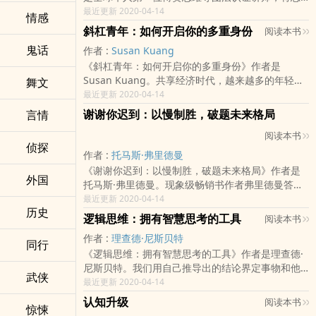
维导图法正式引进华人世界的第一人。他集结了20
最近更新 2020-04-14
情感
多年来实际运用思维导图法与丰富的教学经验，不
斜杠青年：如何开启你的多重身份
阅读本书
仅提出更精进灵活的实用技巧，更阐述思维导图法
鬼话
作者 :
Susan Kuang
能增进心智思考模式的背景知识。书内丰富详尽的
《斜杠青年：如何开启你的多重身份》作者是
图片解说，与扎实的文字叙述相辅相成，读者可从
Susan Kuang。共享经济时代，越来越多的年轻人
舞文
各项操作定义中，逐一了解实务运用的原则、技巧
不再满足于单一职业和身份的束缚，开始选择一种
最近更新 2020-04-14
与步骤。无论是学习还是工作，思维导图法能帮助
能够拥有多重职业、身份的多元生活。自由职业
你发挥学习潜能、提升能力、拥有自信！
谢谢你迟到：以慢制胜，破题未来格局
言情
者、兼职者，或是利用业余才艺优势做喜欢的事情
阅读本书
的人，他们都拥有一个共同的名字Slash/斜杠青
侦探
年。Slash不是简单的身兼数职，而是主业之外拓展
作者 :
托马斯·弗里德曼
多元化的专长，充分挖掘你的职场潜能。现在的业
《谢谢你迟到：以慢制胜，破题未来格局》作者是
外国
余爱好，未来可能就是你谋生的手段。
托马斯·弗里德曼。现象级畅销书作者弗里德曼答所
有人的疑问：在不断加速的世界里，如何笑到最
最近更新 2020-04-14
历史
后！本书是《纽约时报》专栏记者、全球畅销书
逻辑思维：拥有智慧思考的工具
阅读本书
《世界是平的》作者托马斯.弗里德曼的新著。从一
作者 :
理查德·尼斯贝特
个充满正能量的乐观主义者角度，他以流程、智慧
同行
《逻辑思维：拥有智慧思考的工具》作者是理查德·
的笔触写下正在世界发生的故事，有理有据的告诉
尼斯贝特。我们用自己推导出的结论界定事物和他
我们：世界正在发生什么？当今世界最重要的三大
武侠
人，却不知其中的逻辑常常存在缺陷，以至错误的
最近更新 2020-04-14
力量正在经历前所未有的加速过程：一是市场，尤
结论带来负面效果与损失。科学和哲学概念可以帮
其是数字全球化，脸书、阿里巴巴、推特、亚马
认知升级
阅读本书
惊悚
助我们更有效地思考自己的行为和这个世界，从而
逊、云计划等是今天市场的主导力量；其次是自然