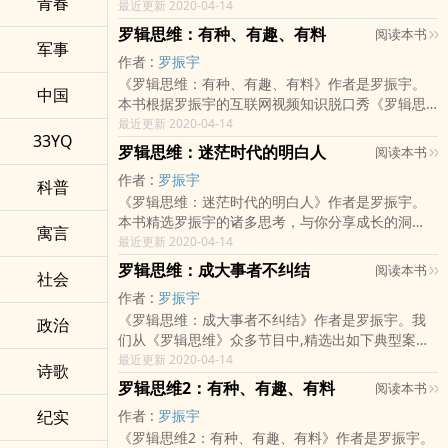
青春
当机器越来越聪明，如何成为不被机器替代的少数
最近更新 2020-04-14
塑造一种深层次的认同感，从而适用于日常社交、
人？人工智能飞速发展，人类会在哪些方面做得比
罗辑思维：有种、有趣、有料
阅读本书
职场管理、市场营销等领域。基于此，本书还提供
计算机更好？计算机能够比人类更好地驾驶汽车，
军事
了一系列技术手段：收集故事背景、原型分析、完
作者 :
罗振宇
比法律专家更准确地预测法院的裁决，计算机更善
成故事摘要、激发灵感、寻找意义等。读完这本
《罗辑思维：有种、有趣、有料》作者是罗振宇。
于面部识别，计算机操控的机器人奔波于办公室和
中国
书，你会掌握更多的生活艺术，成为一个有内容的
本书根据罗振宇的互联网视频知识脱口秀《罗辑思
工厂，甚至完成外科手术更快捷、更可靠、更省
人。
维》创作。资深媒体人罗振宇对正在到来的互联网
最近更新 2020-04-14
钱，当这一切来临时，人类的希望何在？不难想象
33YQ
时代有深刻的洞察。他认为，互联网正在成为我们
一个噩梦般的场景：计算机接管了大部分当前需要
罗辑思维：迷茫时代的明白人
阅读本书
生活中的基础设施，它将彻底改变人类协作的方
花钱雇人完成的工作。诚然，我们仍然需要高层决
作者 :
罗振宇
式，使组织逐渐瓦解、消融，而个体生命的自由价
科普
策人员和计算机开发人员，但是，这些工作不足以
《罗辑思维：迷茫时代的明白人》作者是罗振宇。
值得到充分释放。《罗辑思维》的口号是有种、有
满足劳动人口的工作需求，或者不足以提高所有人
本书精选罗振宇的诸多思考，与你分享成长的洞
趣、有料，做大家身边的读书人，倡导独立、理性
的生活水准。上百万人将会输给机器，被机器所取
寓言
见：《微革命》：转身、立定、呻吟、躺下，就是
最近更新 2020-04-14
的思考，凝聚爱智求真、积极上进、自由阳光、人
代吗？这个无可逃避地问题正在对商业、教育，经
互联网时代个人崛起的方法《发现你的太平洋》：
格健全的年轻人。互联网到底怎样改变我们身处的
济以及政策产生越来越大的影响。
罗辑思维：成大事者不纠结
阅读本书
社会
不跟存量较劲，而去寻找人生的增量《疯狂的投
时代？罗振宇为我们提供了一种全新的思维。恐龙
作者 :
罗振宇
资》：有好点子马上行动，当实干家而不是评论家
拖着沉重的身躯穿越不出侏罗纪，我们载着笨重的
《罗辑思维：成大事者不纠结》作者是罗振宇。我
《和你赛跑的不是人》：放弃追求地位，转而追求
政治
工业时代思维也难以跃入互联网时代壮阔的海洋。
们从《罗辑思维》众多节目中,精选出如下典型案
联系；放弃追求效率，转而追求趣味《怎么当个明
《罗辑思维》是一张人生船票，通往自由的彼岸。
例：活在妄念中的张廷玉，一个公务员的海市蜃
最近更新 2020-04-14
白人》：真正的牛人，就是在集体中可以按自己的
诗歌
楼；专注当下的曾国藩，成大事者不纠结；妄图恢
想法思考的人迷茫时代，怎么当个明白人？
罗辑思维2：有种、有趣、有料
阅读本书
复拿破仑一世光荣的拿破仑三世，别被过去绑架；
纪实
作者 :
罗振宇
作为读书人的卢梭，换个姿势有新活法；英明伟大
《罗辑思维2：有种、有趣、有料》作者是罗振宇。
到一事无成，死守正确不敢犯错的loser嘉庆；不沉