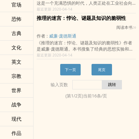
这是一个充满恐惧的时代，人类正处在工业社会向
浸在于过去恩怨，不跟未来较劲，不被人际关系绑
官场
互联网社会的大转折中。史无前例的巨大不确定性
最近更新 2020-04-14
定的李鸿章，成为迷茫时代的明白人；少谈些主
笼罩在我们的头顶，我们习以为常的真理在破灭，
义，多研究些问题的胡适，孤独而独立地活在这个
推理的迷宫：悖论、谜题及知识的脆弱性
恐怖
我们平稳的人生随时可能被颠覆。我们该如何这个
世界上每一个时代都有迷茫，每一代人都在寻求出
阅读本书
陌生的明天。本书根据罗振宇的互联网视频知识脱
路。迷茫时代，怎么当个明白人？
古典
口秀《罗辑思维》创作。他认为，互联网正在成为
作者 :
威廉·庞德斯通
我们生活中的基础设施，它将彻底改变人类协作的
《推理的迷宫：悖论、谜题及知识的脆弱性》作者
方式，使组织逐渐瓦解、消融，而个体生命的自由
文化
是威廉·庞德斯通。本书搜集了经典的思想实验和哲
价值得到充分释放。《罗辑思维》的口号是有种、
学沉思，这些问题触及逻辑推理和语言的终极界
最近更新 2020-04-14
有趣、有料，做大家身边的读书人，倡导独立、理
英文
限。作者庞德斯通向读者证明，它们不是脑筋急转
性的思考，凝聚爱智求真、积极上进、自由阳光、
弯那么简单，对于这些问题的深入思考涉及密码
下一页
尾页
人格健全的年轻人。
学、决策论、亚原子物理和计算机编程等领域。
宗教
输入页数
世界
(第
1
/
2
页)当前
16
条/页
战争
现代
作品