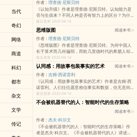
作者 :
理查德·尼斯贝特
改变我们解决问题的方式。可惜的是，这其中的许
生态，尤其是气候变化、生物多样性的丧失、发展
《认知升级》作者是理查德·尼斯贝特。认知能力是
多思维方式并不为人所知，浪费了它们的功效。本
中国家的人口增加；第三大力量是摩尔定律，具体
当代
否与生俱来？不同人种是否有智力上的区分？为什
书中，知名心理学家理查德尼斯贝特向我们清晰地
来说，就是科技产品每24个月就会迎来更新换代。
么一些国家在工程与科学方便表现突出，而有些国
最近更新 2020-04-14
展现了这些思维工具的全貌。尼斯贝特具有无与伦
从昨日世界反思，2007年发生的科技变革具有根本
奇幻
家则不然？本书对智力遗传论进行了大胆的驳斥。
比的学术生涯，他学习和教授这些高效有力的解决
性的意义，深刻地改变了人类社会：这一年，苹果
思维版图
阅读本书
理查德尼斯贝特提出，智力不是由基因决定的，文
问题的概念工具，例如大数定律、统计回归、成本
手机出来了，脸书出来了，推特出来了，安卓系统
作者 :
理查德·尼斯贝特
网络
化、教育和环境才是决定认知水平高低的关键因
－收益分析、沉没成本和机会成本、因果关系和相
出来了。但却没有人深刻意识到如此集中的技术变
《思维版图》作者是理查德·尼斯贝特。为何中国人
素。书中列举了大量极为精彩的证据，解释为什么
关性，他不断探索着上佳方法，以教给人们如何在
革。其后果就是一年后的2008年，我们迎来了全球
长于算术而几何偏弱，而欧几里德时代的希腊人却
学校会让我们变得更聪明，社会阶层对认知能力的
日常生活中有效地应用合理的逻辑思维。在这本开
商道
经济衰退，也就是说当实体科技已经大步跃进时，
相反？为何西方人的婴儿学起名词来比学动词要
最近更新 2020-04-14
不同影响，以及文化因素如何给不同社会群体带来
创性的书中，尼斯贝特引导我们如何用科学和统计
与之相适应的社会、政治调整却落在了后面。为今
快，而东亚人却截然不同？这些感知上的不同会对
突出的优势。本书充分阐明，能打开通向未来认知
的原则拆解日常问题。这是一部充满启发性和实践
日世界把脉，我们当如何趋其利而避其害？三大力
认同感：用故事包装事实的艺术
阅读本书
科幻
未来的国际政治产生何种影响？福山的历史的终结
进步大门的不是让人无能为力的遗传因素，而是像
价值的指南，带给我们实际有效的思维工具，帮助
量重塑了世界的五个方面：工作岗位、国家政治、
作者 :
吉姆·西诺雷利
和亨廷顿的文明的冲突，哪一个更有道理？作者理
学校和社会环境这样可变可控的因素。只要我们努
我们在专业、商业和个人决策当中精确判断，获得
地缘政治、社会伦理和社区生活。我们看到一个耳
都市
《认同感：用故事包装事实的艺术》作者是吉姆·西
查德尼斯贝特通过一些别出心裁的试验得出结论，
力改变我们的学习环境、工作环境和生活环境，接
先机。
目一新的世界：新闻的深意，工作的内涵，孩子所
诺雷利。人们往往愿意相信事实和数据，但无意间
基于不同的环境、社会结构、哲学思想和教育系
受良好的教育，就可以提高自己的认知。
需的教育，雇主应当进行的投资，以及一个国家必
却会被故事吸引，并沉浸其中。这是为什么呢？因
最近更新 2020-04-14
统，人们思考的世界全然不同，甚至看到的世界也
杂文
须作出的社会道德和地缘政治抉择等等。我们如何
为我们无法通过智力去影响别人，情感却能做到这
不相同。东方人重视背景以及事物之间的联系，西
不会被机器替代的人：智能时代的生存策略
应对这样的加速，规避最糟糕的后果。
一点（亚里士多德）。经过情感故事包装过的事
方人则聚焦于具体物体而忽略与背景的联系。所谓
文学
阅读本书
实，会以洪流般的势头迅速打开人们的心门，进而
西方人见木，东方人见森，真是如此。从风水学到
极大程度地影响人们的心理走势。本书以故事思维
形而上学，从比较语言学到经济学，亚里士多德的
作者 :
杰夫·科尔文
传记
在品牌传播过程中的作用为切入点，重新发掘了故
子女与孔子的后代都区别开来。东西方的思维方式
《不会被机器替代的人：智能时代的生存策略》作
事的潜在力量：故事不仅是一种艺术创作方式，更
是如此迥异，如何在沟通中想他人所想，本书将为
者是杰夫·科尔文。《不会被机器替代的人》讲述了
是一种异于逻辑和数据的思维模式，这种模式可以
你提供方法。