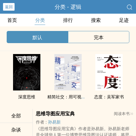
分类 - 逻辑
返回
首页
分类
排行
搜索
足迹
默认
完本
深度思维
精简社交：用可视化图谱解决人际关系难题
态度：吴军家书
思维导图应用宝典
阅读本书
全部
作者 :
孙易新
《思维导图应用宝典》作者是孙易新。孙易新老师
杂谈
是全球华人第一位博赞思维导图法认证讲师，将思