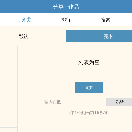
分类 - 作品
分类
排行
搜索
默认
完本
列表为空
尾页
输入页数
(第
1
/
0
页)当前
16
条/页