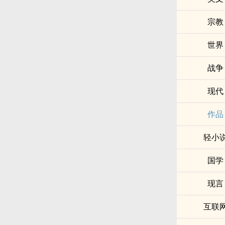
宗教
世界
战争
现代
作品
轻小
国学
现言
互联