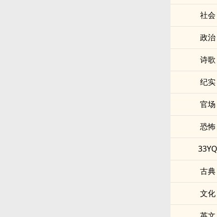
社会
政治
诗歌
纪实
官场
恐怖
33Y
古典
文化
英文