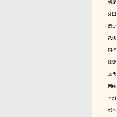
侦探
外国
历史
武侠
同行
惊悚
当代
网络
奇幻
都市