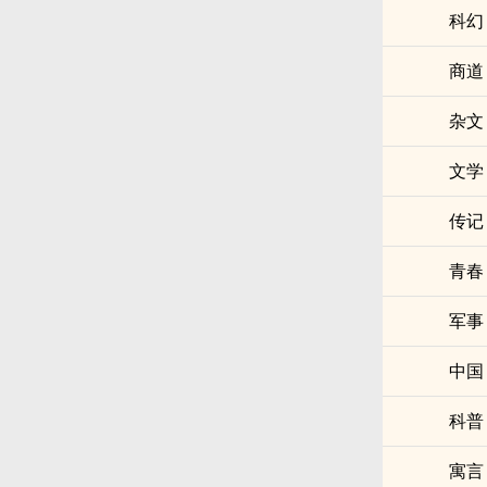
科幻
商道
杂文
文学
传记
青春
军事
中国
科普
寓言