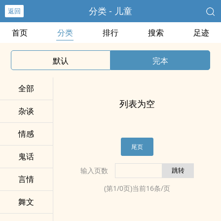
分类 - 儿童
返回
首页
分类
排行
搜索
足迹
默认
完本
全部
列表为空
杂谈
情感
尾页
鬼话
输入页数
言情
(第
1
/
0
页)当前
16
条/页
舞文