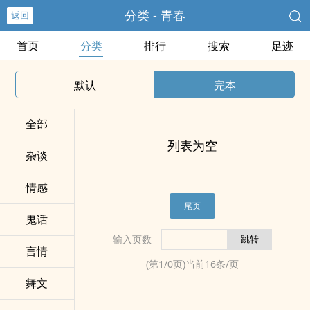
分类 - 青春
返回
首页
分类
排行
搜索
足迹
默认
完本
全部
列表为空
杂谈
情感
尾页
鬼话
输入页数
言情
(第
1
/
0
页)当前
16
条/页
舞文