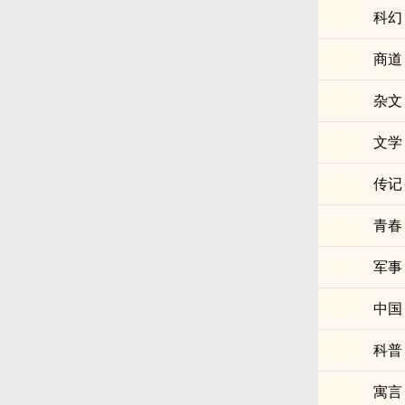
科幻
商道
杂文
文学
传记
青春
军事
中国
科普
寓言