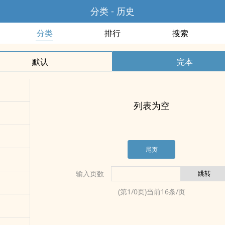
分类 - 历史
分类
排行
搜索
默认
完本
列表为空
尾页
输入页数
(第
1
/
0
页)当前
16
条/页