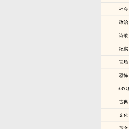
社会
政治
诗歌
纪实
官场
恐怖
33Y
古典
文化
英文