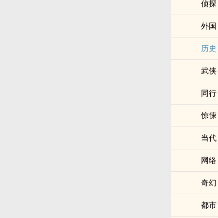
侦探
外国
历史
武侠
同行
惊悚
当代
网络
奇幻
都市