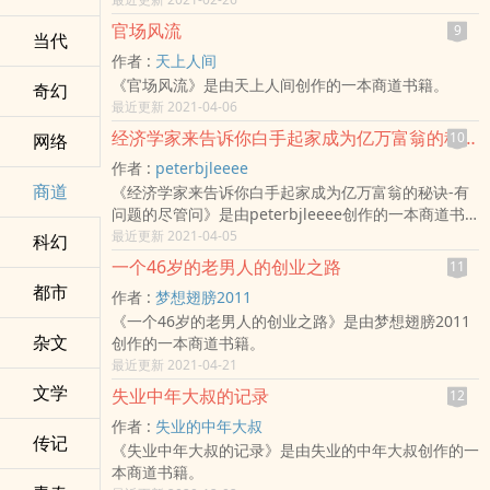
官场风流
9
当代
作者 :
天上人间
《官场风流》是由天上人间创作的一本商道书籍。
奇幻
最近更新 2021-04-06
经济学家来告诉你白手起家成为亿万富翁的秘诀-有问题的尽管问
10
网络
作者 :
peterbjleeee
商道
《经济学家来告诉你白手起家成为亿万富翁的秘诀-有
问题的尽管问》是由peterbjleeee创作的一本商道书
籍。
最近更新 2021-04-05
科幻
一个46岁的老男人的创业之路
11
都市
作者 :
梦想翅膀2011
《一个46岁的老男人的创业之路》是由梦想翅膀2011
杂文
创作的一本商道书籍。
最近更新 2021-04-21
文学
失业中年大叔的记录
12
作者 :
失业的中年大叔
传记
《失业中年大叔的记录》是由失业的中年大叔创作的一
本商道书籍。