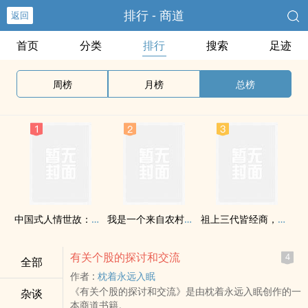
排行 - 商道
返回
首页
分类
排行
搜索
足迹
周榜
月榜
总榜
中国式人情世故：掌握人情世故，助你左右逢源
我是一个来自农村的90后搓澡工,听说标题要长
祖上三代皆经商，闲谈未来二十年中国的商机
有关个股的探讨和交流
4
全部
作者 :
枕着永远入眠
《有关个股的探讨和交流》是由枕着永远入眠创作的一
杂谈
本商道书籍。