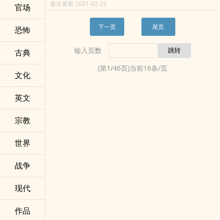
最近更新 2021-02-25
官场
下一页
尾页
恐怖
输入页数
古典
(第
1
/
46
页)当前
16
条/页
文化
英文
宗教
世界
战争
现代
作品