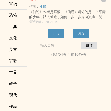
麒麟，东方的祥瑞，当拥有麒麟血脉的王者降临
官场
作者 :
耳根
时，他将统御十二生肖为守护东方而贡献出自己全
《仙逆》作者是耳根。《仙逆》讲述的是一个平庸
部的力量。痞子麒麟，纵横人间，都市神话，十二
恐怖
的少年，踏入仙途，如何一步一步走向巅峰，凭一
生肖，尽在本书之中。
己之力，扬名修真界的故事。此书乃修真界的一代
最近更新 2020-04-14
古典
风云人物奋斗史，是一部“修心”的名人传！
下一页
尾页
文化
输入页数
英文
(第
1
/
54
页)当前
16
条/页
宗教
世界
战争
现代
作品