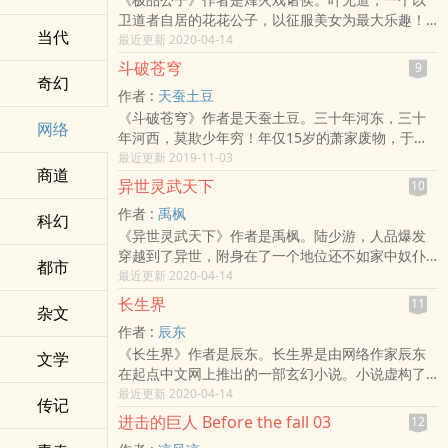
皆有可能！
卫道者自居的花花公子，以征服美女为最大乐趣！
当代
为什么要把女人当作神圣不可侵犯的女神？为什么
最近更新 2020-04-14
我不可以把她们当作我的玩物，当作我利用的棋
斗破苍穹
9
子，当作我的奴隶？既然上帝如此慷慨赋予身为两
奇幻
作者 :
天蚕土豆
个庞大家族第三代中唯一的男性公民的他这么多，
《斗破苍穹》作者是天蚕土豆。三十年河东，三十
他还有什么理由不去征服美女——上帝送给男人的
网络
年河西，莫欺少年穷！年仅15岁的萧家废物，于此
最好礼物？
地，立下了誓言，从今以后便一步步走向斗气大陆
最近更新 2019-11-03
商道
巅峰！这里是属于斗气的世界，没有花俏艳丽的魔
异世灵武天下
10
法，有的，仅仅是繁衍到巅峰的斗气！想要知道异
作者 :
禹枫
界的斗气在发展到巅峰之后是何种境地吗？等级制
科幻
《异世灵武天下》作者是禹枫。陆少游，人品爆发
度：一至九段斗之气，斗者，斗师，大斗师，斗
穿越到了异世，附身在了一个地位还不如家中奴仆
灵，斗王，斗皇，斗宗，斗尊，（半圣）斗圣，斗
都市
的少爷身上。这个世界以武为强，以灵为尊，传言
最近更新 2020-04-14
帝。
武道巅峰，灵道极致，便能踏碎虚空。带着看过无
长生界
11
杂文
数穿越小说重生的陆少游，自然是不会甘心做一个
作者 :
辰东
憋屈的废柴少爷，在这陌生的世界里，醉卧美人
《长生界》作者是辰东。长生界是由网络作家辰东
膝，醒掌天下权，这才是自己想要的。灵武双修，
文学
在起点中文网上推出的一部玄幻小说。小说虚构了
不世霸枭，既然来了，就要留下一世传奇……
一个超脱于人世间之外的浩大的长生界，并以此延
最近更新 2020-04-14
传记
伸出一个庞大的位面体系，通过主角萧 晨被动追寻
进击的巨人 Before the fall 03
12
上古遗秘的行迹，串联起无数光怪陆离的故事，演