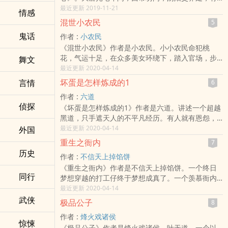
一座神秘虚无的缥缈阁。缥缈阁中，贩卖奇珍异
最近更新 2019-11-21
情感
宝，七情六欲。人、妖、鬼、神往来其间。飘渺
混世小农民
5
阁，一个似真似幻的空中楼阁，很多人想从中得到
鬼话
作者 :
小农民
名、利，也有人想得到真正的爱。一曲曲悲欢离合
《混世小农民》作者是小农民。小小农民命犯桃
的故事，展现了人们无法摆脱的种种欲望和不断挣
花，气运十足，在众多美女环绕下，踏入官场，步
舞文
扎的求索。匪夷所思的想象力，奇拔跌宕的故事情
步高升。吊儿郎当的农村孤儿马小乐，虽然初中没
最近更新 2020-04-14
节，超强画面感的文字。一折折离奇的故事，无论
毕业，但是头脑很灵光，凭着灵活的钻营，他在官
是写人，还是写妖，作者真正要写的还是人心。缥
坏蛋是怎样炼成的1
言情
6
路上混得风生水起。
缈阁因为人世间的各种欲望而存在，因为人心的邪
作者 :
六道
恶和善良而存在。百鬼夜行的鬼魅盛唐，其实是盛
侦探
《坏蛋是怎样炼成的1》作者是六道。讲述一个超越
开在人心的一朵妖异的曼陀罗。
黑道，只手遮天人的不平凡经历。有人就有恩怨，
有恩怨，就有江湖。人就是江湖，叫我怎么退出。
最近更新 2020-04-14
外国
这是坏蛋的领域，属于坏蛋的时代。男人与男人之
重生之衙内
7
间的诺言，刀与刀之间火焰，让我们一起去领略真
历史
作者 :
不信天上掉馅饼
男儿洒血、扶剑、高歌的豪情，去欣赏逆天、叛
《重生之衙内》作者是不信天上掉馅饼。一个终日
地、逐鹿的气概……刀出男儿必见血，人挡杀人，佛
同行
梦想穿越的打工仔终于梦想成真了。一个羡慕衙内
挡杀佛~谁敢拦我宏图霸业……
生涯的草根阶层终于成为衙内了。一个前世穷得响
最近更新 2020-04-14
叮当的卑微小人物终于有发财的机会了。一个对官
武侠
极品公子
8
场望而生畏的人逼不得已进入官场了。一个终日对
作者 :
烽火戏诸侯
着“祸水”流口水的家伙居然后宫了！只要穿越，一切
惊悚
《极品公子》作者是烽火戏诸侯。叶无道，一个以