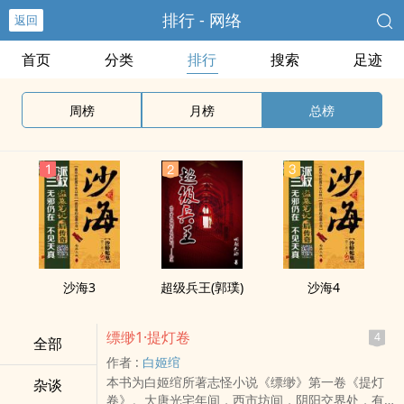
排行 - 网络
返回
首页
分类
排行
搜索
足迹
周榜
月榜
总榜
沙海3
超级兵王(郭璞)
沙海4
缥缈1·提灯卷
4
全部
作者 :
白姬绾
本书为白姬绾所著志怪小说《缥缈》第一卷《提灯
杂谈
卷》。大唐光宅年间，西市坊间，阴阳交界处，有