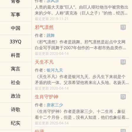
青春
作者 :
凉风凉
绎出无数曲英雄悲歌，借此传递给读者去伪还真、
人类的最大天敌“巨人”。由巨人呕吐物当中被营救出
保家卫国的思想，具有一定的教育意义。
来的少年。人称“裘克洛（巨人之子）”的他，经历过
军事
坎坷的命运捉弄之后加入了“调查兵团”。虽然拜前任
最近更新 2019-11-21
调查兵团队长．赫尔费的活跃表现所赐，成功证明
邪气凛然
13
中国
了人类有办法击败巨人，然而在拥有压倒性力量的
作者 :
跳舞
巨人面前，人类依然脆弱得不堪一击。为了弥补双
33YQ
《邪气凛然》作者是跳舞。邪气凛然是起点中文网
方实力差距，利用从冰爆石挥发而成之瓦斯飞向空
白金写手跳舞于2007年创作的一本都市热血类作
中的“装置”“立体机动装置”宣告问世。但这项装置却
品，该作品已完本，并于2008年9月出版。
最近更新 2020-04-14
带有目前就只能实现纵轴移动的缺陷。裘克洛将背
科普
起这项装置，勇敢面对那个彻底改变了自身命运，
天生不凡
14
名唤“食人魔”的巨人！人类有办法抓住希望之光
寓言
作者 :
银河九天
吗！？描绘漫画剧情前传的裘克洛篇，至此堂堂迈
《天生不凡》作者是银河九天。步凡生下来就是个
向完结篇！
社会
矛盾的统一体。父亲希望他将来出人头地、名扬天
下；母亲希望他能平平安安，承欢膝下。步凡却希
最近更新 2020-04-14
望和师傅一样，去追寻那武道和医道的终极。 作品
政治
生肖守护神
15
的背景为现代都市，第一卷为成长篇，描写步凡无
作者 :
唐家三少
忧无虑的成长经历和学艺路程；第二卷中步凡将来
诗歌
《生肖守护神》作者是唐家三少。十二生肖，象征
到都市，一个医武双修的人，在大都市将遇到些什
着十二个月份，但是，没有人知道，他们也象征着
么人，什么事呢。
纪实
十二位守护者。十二位传承着生肖血脉的守护者。
最近更新 2020-04-14
他们拥有着自身属相的能力，默默的守卫着东方。
仙逆
16