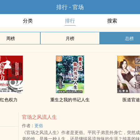
排行 - 官场
分类
排行
搜索
周榜
月榜
总榜
红色权力
重生之我的书记人生
医道官
官场之风流人生
作者 :
更俗
《官场之风流人生》作者是更俗。平民子弟意外身亡，突然成
弟的他，是换一种人生，还是继续风流放纵的生涯？纯真的妹