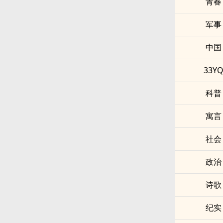
青春
军事
中国
33Y
科普
寓言
社会
政治
诗歌
纪实