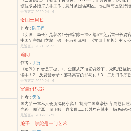
镇益杨县指挥抗非工作，意外被困隔离区。他在隔离区坚持指
工作，郭兰恰巧也在隔离区，经过生死考验，两人感情越发深
最近更新 2020-04-14
抗非工作结束后，侯卫东得到了省委、省政府表扬。由于沙州
女国土局长
放缓，省委调整了沙州的领导班子，市委书记朱民生调回省级
作者 :
陈玉福
任了市委书记，侯卫东仕途出现重大转折易中岭是否被抓住？
《女国土局长》是著名1号作家陈玉福休笔5年之后首部长篇
何去何从？侯卫东与张小佳是否能走到最后？侯卫东仕途最终
中国要害部门之权、钱、色寻租真相！《女国土局长》主人公
生于大山，小学文化，但渴望改变自己的命运。由乡供销社，
最近更新 2021-02-22
借助路小雨成功上位，仕途上实现三级跳。成为国土规划局副
追问
为国土局长兼土地交易中心主任。以此为舞台，展开了她权、
作者 :
丁捷
的人生追求。为读者揭开了其大肆进行权钱交易、权色交易、
《追问》作者是丁捷。1、全面从严治党背景下，党风廉洁建
害国家的种种劣迹，揭露了一幕幕鲜为人知的官场黑幕，表现
读本！2、反腐警示录：落马高官的罪与罚！3、二月河作序
与道德、欲望与情爱上的纠葛，反映了在金钱与诱惑面前，主
容忍、打虎无禁区、猎狐撒天网、扼四风咽喉......党的十八
最近更新 2020-04-14
沉沦经过。
从全面从严治党的战略高度，顺应人民群众的期待，深入持久
富豪俱乐部
争，着力构建不敢腐、不能腐、不想腐的体制机制，一批腐败
作者 :
天佑
而身陷囹圄。人们不禁要问：为什么有些人在没有掌权的时候
国内第一本私人会所揭秘小说！“胡润中国富豪榜”某副总口述
的精英分子而在掌权之后却成了腐败分子，权力到底是催情的‌春‍‌
光裕、顾雏军、周正毅、袁宝璟……影射尽在其中！揭底高级
民服务的工具？为什么集中全党智慧织就的恢恢天网在某些人
不为外人所知的私密，真实呈现不同派系富豪们的百态人生。
最近更新 2019-11-21
猫的牛栏？《追问》是一部力透纸背的反腐警示录，通过一群
个群体，也就读懂了这个时代！时间：当下地点：神秘奢华的
述纪实，描摹他们从破纪到破法的过程，深刻揭示腐败分子矛
舵手：掌舵是一门艺术
物：富商、官员、女人俱乐部是一个大名利场，每个人都带着
世界，刻画出他们灵魂衰落的轨迹。这是在全面从严治党背景