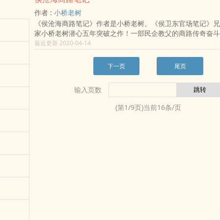
彤逐渐摸清了日记门事件的前前后后，彻底看清了这位局长的
作者 :
小桥老树
《侯沧海商路笔记》作者是小桥老树。《侯卫东官场笔记》兄
家小桥老树潜心五年突破之作！一部民企教父的商路传奇奋斗
个人的命运打拼史。翻开本书，在中国跌宕起伏的时代变迁2
最近更新 2020-04-14
个民企教父的热血发家史。山南省首富侯沧海传奇创业故事。
出身于国营企业工人家庭，1999年大学毕业后分配到政府工
下一页
尾页
职后投身商海，每一次挫折都成为他前进的动力。经过十年创
山南省首富，并在茫茫人海中找到了心心相印的真心爱人。
输入页数
(第
1
/
9
页)当前
16
条/页