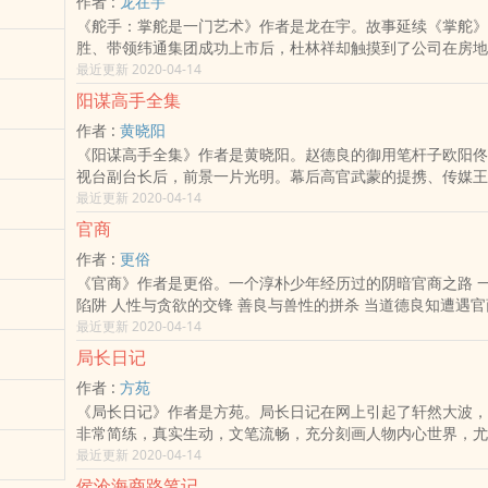
作者 :
龙在宇
求来这里寻求自己的落点。虽然都是富人，但依旧层次分明，
在前面，坚持施教于先、以案明纪，通过文学的形式加强纪律
《舵手：掌舵是一门艺术》作者是龙在宇。故事延续《掌舵》
面下，实则暗潮涌动。俱乐部总经理古梦柏将楚之洋和欧升达
员领导干部从不敢腐到不想腐的一个有效探索和创新，能够增
胜、带领纬通集团成功上市后，杜林祥却触摸到了公司在房地
部后，开始频频让欧升达与欲结交权贵的模特涵涵（市长徐中
育的感染力、渗透力和影响力。
天花板。为了让事业更上一层楼，杜林祥大玩资本游戏，有意
最近更新 2020-04-14
触，之后又介绍同是会员的大学女同学廖冰旋（宝山区的投资
的矿业帝国。但在尔虞我诈的财富圈，处处陷阱，步步凶险，
与欧升达合作。在俱乐部里，大家一方面享受了奢华，一方面
阳谋高手全集
实为鬼门关，为了利益，白手套火中取栗，老朋友反目成仇。
如果没有圈套，绝对是幸福的天堂。然而，俱乐部里没有无缘
作者 :
黄晓阳
的利益博弈，杜林祥如何运用明暗规则见招拆招？面对巨额财
爱，也没有空穴来风不着边际的恨。在利益天枰的不断倾斜下
Q
《阳谋高手全集》作者是黄晓阳。赵德良的御用笔杆子欧阳佟
怎样做出了决定命运的关键抉择？在获取更多财富的同时，他
人纷纷站队，一场布局与反击的对决势必展开……私人俱乐部
视台副台长后，前景一片光明。幕后高官武蒙的提携、传媒王
不得不犯的原罪？
包裹着蓬勃欲望的争锋秀场。小团体成为大气候的风向标，大
助、美女贵人的出现，合作伙伴的无 耻贪婪、背叛甚至疯狂
最近更新 2020-04-14
团的私募人，品味与奢华的光环下虽是阴谋与算计的盛宴，却
甚或敌手间的‍‎情​色‎周旋，道德底线的屡次突破……一幅全景
的取舍与人性坚守的两难。书中所涉及的地点及人物皆有现实
官商
卷展开在他的面前。这里的每一件事，都闪射着政治 智慧的
派商人（上海，港台，温州，北京，广东）的经商理念以及派
作者 :
更俗
这部作品的一大亮点，整部作品可以说是中国所谓上流社会众
《官商》作者是更俗。一个淳朴少年经历过的阴暗官商之路 
现。
陷阱 人性与贪欲的交锋 善良与兽性的拼杀 当道德良知遭遇官商潜
昧的少年艳遇公关交际花时 会发生什么……作者于文学，自幼有些偏好，也
最近更新 2020-04-14
曾在文科班厮混了一段时日，觉得无趣，转而学理，临了发觉
局长日记
的人。毕业于工科院校，身无是处，惟愿 天地之大，能存下我的一张书
作者 :
方苑
桌，可静心读些好书。好书汗牛，惟工作生活的浮躁下，读书
《局长日记》作者是方苑。局长日记在网上引起了轩然大波，
才觉得静心读书是我这类人的最大奢求。退而求其次，喜涉 山水，尝登
非常简练，真实生动，文笔流畅，充分刻画人物内心世界，尤
山，山愈高树薄石瘦，湖光千顷，收在眼里不过杯水，天地雄
得较好。不少网友根据日记的描绘在网上人肉搜索，希望揪出
最近更新 2020-04-14
小。收敛狂野与浮躁之后，才尝试创作。
贪污腐败的局长，记者彤彤也介入了局长日记的调查。随着调
侯沧海商路笔记