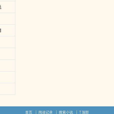
说
网
首页
阅读记录
搜索小说
顶部