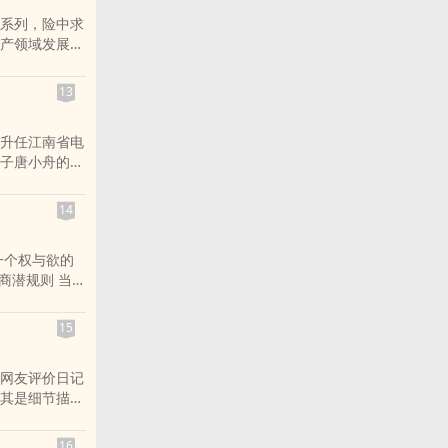
波澜不惊的表
教育，引导党
系列，险中求
吸收进了俱乐
强党风廉政教
产领域发展的
方的女人）接
打造属于自己
公司董事长）
看似登天梯，
发展了事业，
13
面对更高层面
无故纯真的
富的诱惑，他
，俱乐部中的
升任江南省电
又犯下了哪些
，一个用低调
子唐小舟的帮
社会变成小集
构陷，与盟友
也抛不开利益
式官场和商场画
原型，此外各
14
光芒。
系的争斗也是
生相的真实再
一个权与欲的
规则 当蒙
自己是个无趣
15
的心境难寻，
网友评价日记
其是细节描述
奇能让人生
网络背后那个
查的深入，彤
16