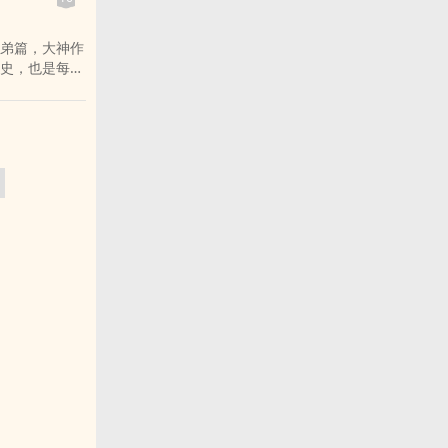
真实面目。
弟篇，大神作
史，也是每一
0年中，见识一
主人公侯沧海
作。从政府辞
业，最终成为