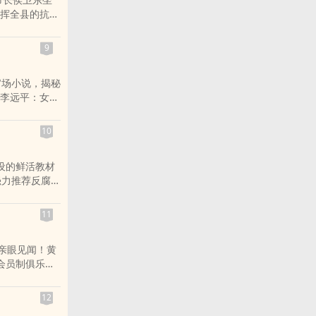
挥全县的抗非
入也越发纠结
经济发展速度
9
机关，宁玥接
侯卫东与郭兰
官场小说，揭秘
会到达何处？
李远平：女，
借调拆迁办，
局长，进而升
10
色、钱多方位
男盗女娼、坑
设的鲜活教材
了人性在情感
强力推荐反腐零
人公李远平的
大以来，党中央
开展反腐败斗
11
分子相继落马
都是能力超群
亲眼见闻！黄
药​‍‎还是为人
会员制俱乐部
手上却成了关
读懂了富豪这
落马官员的口
私人会所人
盾复杂的内心
12
或名或利的需
下，把纪律挺