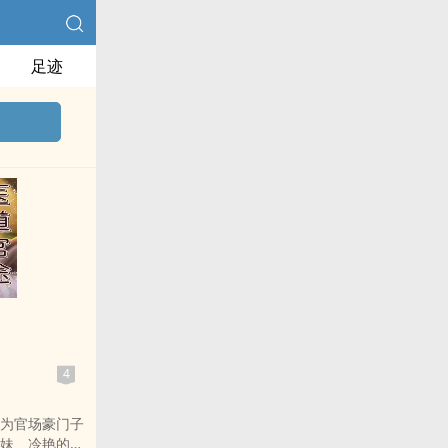
足迹
途
4
为官场豪门子
妹、冷艳的女