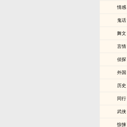
情感
鬼话
舞文
言情
侦探
外国
历史
同行
武侠
惊悚