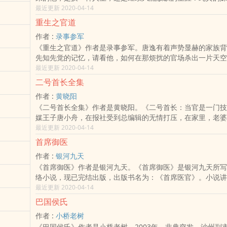
上司、受伤的旧情人，本该是两个人的人生线索，从此都交错
最近更新 2020-04-14
上……
重生之官道
作者 :
录事参军
《重生之官道》作者是录事参军。唐逸有着声势显赫的家族背
先知先觉的记忆，请看他，如何在那烦扰的官场杀出一片天空
颜，泛舟中华。温馨王道，权谋为辅。都市为主，官场为辅。
最近更新 2020-04-14
官场文，轻松而不幼稚，尽力做到雅俗共赏。
二号首长全集
作者 :
黄晓阳
《二号首长全集》作者是黄晓阳。《二号首长：当官是一门技
媒王子唐小舟，在报社受到总编辑的无情打压，在家里，老婆
墙。自认为可以和美女记者徐雅宫发展一场轰轰烈烈的暧昧情
最近更新 2020-04-14
拒绝。 正当人生处于低谷时，省委办公厅一纸调令，调他担任新任省委书
首席御医
记赵德良的秘书，命运曲线迅速触底反弹，总编辑的谄媚，谷
作者 :
银河九天
徐雅宫的柔情，接踵而 至……然而，只有唐小舟自己能体会
《首席御医》作者是银河九天。《首席御医》是银河九天所写
如履薄冰的感觉。一幅全景式官场画卷，在他的生命中展现，
络小说，现已完结出版，出版书名为：《首席医官》。小说讲
视角，发现官场之上，每一件小事， 都闪射着政治智慧的光芒
巧合之下，踏入了半官半医的“御医”之列。 简介：挽救你的
最近更新 2020-04-14
一个个鲜活的故事，向读者讲述的不仅仅是官场的游戏规则，
的政治生命。玄医曾毅的传奇！机缘巧合之下，踏入了半官半医
者生存”的人生哲理。
巴国侯氏
列。在展现中医强大魅力的同时，曾毅也实现着自己 “上医医
作者 :
小桥老树
步步直入青云！
《巴国侯氏》作者是小桥老树。2003年，非典突发，沙州副