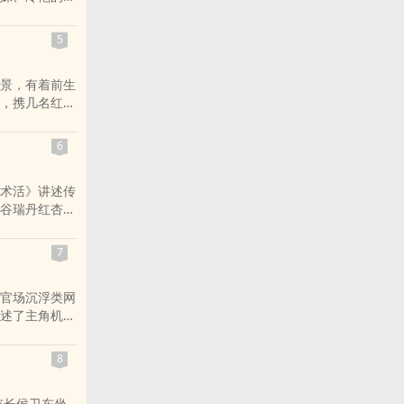
在他一人的身
5
景，有着前生
，携几名红
不一样的都市
6
术活》讲述传
谷瑞丹红杏出
事，却被委婉
7
瑞丹的温驯，
人在官场的那种
官场沉浮类网
而他以特殊的
述了主角机缘
。 作者通过
生命，即挽救你
也阐述了“适
的“御医”之
8
国”的理想，一
市长侯卫东坐