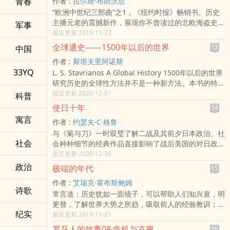
青春
作者 :
拉尔斯·布朗沃思
资源的国家，或许正因为天生的缺陷，才会力求将这份
“欧洲中世纪三部曲”之1，《纽约时报》畅销书。历史
艰难的事业做到极致。这样的一个国家在文艺复兴时代
主播元老的震撼新作，展现你不曾读过的北欧海盗史，
出现又消亡，它的倾倒砸开了世界通往下一个时代的大
军事
维京战斧主宰欧洲的三个血腥世纪。比《魔戒》或《权
最近更新 2019-11-23
门。
力的游戏》更多真实，精彩不减，带你畅快领略中世纪
全球通史——1500年以后的世界
13
中国
欧洲的激荡历史！“北方来的人将怒火撒向这片土地。”
作者 :
斯塔夫里阿诺斯
——公元885年《圣瓦斯特编年史》公元793年，古斯
33YQ
L. S. Stavrianos A Global History 1500年以后的世界
堪的纳维亚的勇士袭击了英格兰的林迪斯法恩小岛，将
研究历史的全球性方法并不是一种新方法。本书的特点
其夷为一片废墟。从此之后，一批又一批“海狼”从北方
体现在三个方面。第一、它把过去同现在联系起来。第
最近更新 2020-12-01
的神秘海域接踵而至，肆无忌惮地到处抢劫、杀戮，炫
科普
二、它不仅把过去同现在联系起来，而且把现在同未来
耀他们的英勇、诡计和抢来的财富；而欧陆居民所看重
使日十年
14
联系起来。第三、本书是一部世界史，它论述的是全球
的土地、爵位和基督教信仰，他们一概视如粪土。这就
寓言
作者 :
约瑟夫·C·格鲁
而不是某一国家或地区。由于作者在本书中采用全新的
是维京人，8世纪末突然降临在欧洲人头顶的噩梦。那
与《菊与刀》一时双璧了解二战及其前夕日本政治、社
史学观点和方法，即将整个世界看作一个不可分割的有
之后的两个世纪，维京人在他们的主神奥丁和雷神托尔
社会
会种种细节的经典作品直接影响了战后美国的对日政策
机的统一体，从全球的角度而不是从某一国家或某一地
的庇佑下所向披靡，不列颠、法国、德国、西班牙，甚
由1944年英文原版首次完整译出1932年的日本已然疯
最近更新 2020-12-30
区的角度来考察世界各地区人类文明的产生和发展，把
至北非的阿拉伯城市，都遭到了维京龙船和利斧的扫
狂：扶植伪满洲国傀儡政权，政治刺杀事件不断，且准
研究重点放在对人类历史进程有重大影响的诸历史运
政治
荡。接着，他们又沿着大陆内部那些人迹罕至的河流一
极端的年代
15
备退出国际联盟，撕毁《华盛顿条约》，妄图主宰亚洲
动、诸历史事件和它们之间的相互关联和相互影响上，
路向东，占领了基辅，攻打拜占庭帝国的首都君士坦丁
作者 :
艾瑞克·霍布斯鲍姆
和西太平洋。此时，美国需要派遣最优秀的外交官力挽
努力反映局部与整体的对抗以及它们之间的相互作用，
堡……维京人的故事并非只有暴力。他们是中世纪欧洲
诗歌
常言道：历史犹如一面镜子，可以帮助人们知兴衰，明
狂澜，既坚守美国在远东的权益，又努力避免战争。在
所以，本书一经问世，立即被译成多种文字，流传甚
最志在四方的民族，诞生了传奇的探险家、商人、殖民
更替，了解世界大势之所趋，吸取前人的经验教训；，
这样的风口浪尖，格鲁大使走马上任。格鲁出使日本的
广，影响很大。
者和雇佣兵。他们的身影出现在冰岛、格陵兰和西伯利
纪实
走好自己该走的路子。当前，正值世纪之交，20世纪
最近更新 2019-11-21
十年，正是亚太地区国际形势瞬息万变的十年，他的个
亚的雪原上，巴格达的集市上，以及拜占庭帝国对阵波
就要过去，21世纪即将来临。这时，如果能有一本史
人日记及公私文件提供了十分贴近实际外交的观察视
斯的战场上。维京人的历史上涌现出很多性格鲜明的英
罗马人的故事08·危机与克服
16