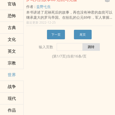
书，帮助我们回顾一下就要过去的过去，展望一下未卜
角，披露了美日在各领域惊人斗争的内情，也展现了日
官场
雄，比如发现了美洲新世界的幸运的莱夫、征服了法国
作者 :
盐野七生
的将来，那将是极为有益的。幸运的是，在我们面前已
本走向太平洋战争的全过程。
的朗纳尔•洛德布罗克、统治约克的“血斧王”埃里克，
本书讲述了尼禄死后的故事，再也没有神君的血统可以
经有了一本当代人写的当代史书——《极端的年代——
以及诡计多端的“无情者”哈拉尔——英雄们的事迹被写
恐怖
继承庞大的罗马帝国。在纷乱的公元69年，军人掌握
1914-1991》。正如作者本人在书中所言，这是一部由
入北欧的“萨迦”史诗，世代传颂。《维京传奇》把这些
政权的动向，由军团推举三人先后称帝，日耳曼和犹太
最近更新 2022-12-25
20世纪的当代作者，写给20世纪后期的当代读者阅读
史诗故事串联成一幅壮阔的历史画卷，栩栩如生地展示
古典
民族也趁机争取独立。内战的动荡和皇位的不确定，使
的著作。它将为我们述说两次世界大战以及无数局部热
了一个充满了传奇战士、诗人和旅者的北欧世界。
罗马公民陷入疲乏，他们的热情不再，冷眼看待这即将
战给人类带来的苦难，40年冷战造成的不安，科技进
下一页
尾页
崩解的世界。公元69-98年，这是一段塔西佗笔下充满
步的利和弊，社会、教育、文化变革的长和短，资本主
文化
苦恼与哀怨的时代。罗马帝国面临许多冲突－帝位的争
义发展的荣与衰，社会主义进程的得和失，民族独立与
输入页数
夺、同袍兵刃相向、边民伺机而动，在这一连串的考验
民主运动的起和伏……以及即将跨入的21世纪前景的明
英文
之下，罗马能否浴火重生？或是陷入混乱的分裂，告别
和黯。还有，对整个20世纪在人类历史长河中的地位
(第
1
/
7
页)当前
16
条/页
昔日光辉？要想克服类似“制度疲劳”的这种危机，依靠
和意义作出应有的评估。内中，作者还夹叙夹议地、严
宗教
健全的常识回到原点重新出发才是最好的办法，罗马又
谨坦率地讲说了自己的独到看法。相信读者读后将会有
一次迎来了符合时代要求的领导者。
所得益。当然，出版这么一本书，绝不意味着我们与作
世界
者持有完全同样的立场、观点，其目的不过是想为读者
提供一种不落俗套的说法，一种有价值的参照，以助大
家思考问题。至于书中所言，究竟哪些是对，哪些有
战争
错，相信亲爱的读者们自有明鉴。
现代
作品