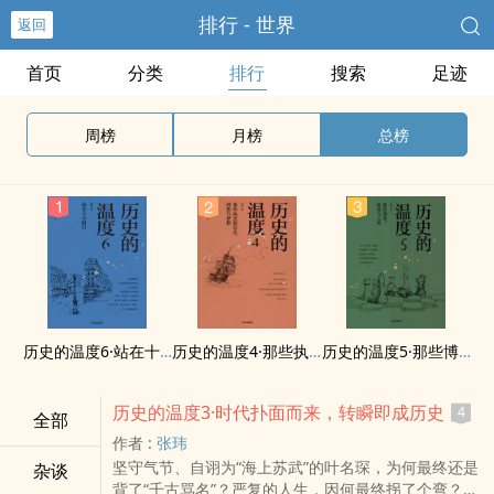
排行 - 世界
返回
首页
分类
排行
搜索
足迹
周榜
月榜
总榜
历史的温度6·站在十字路口
历史的温度4·那些执念和信念、理想与梦想
历史的温度5·那些博弈、较量与人性
历史的温度3·时代扑面而来，转瞬即成历史
4
全部
作者 :
张玮
坚守气节、自诩为“海上苏武”的叶名琛，为何最终还是
杂谈
背了“千古骂名”？严复的人生，因何最终拐了个弯？达