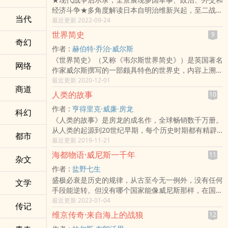
和大陆军被迫接二连三地做出决策，临时的举动却让他
足偏安于北美大陆的美国人开始将他的目光投向全球，
经济斗争★多角度解读日本自明治维新兴起，至二战战
们造就了历史。埃利斯以生动而流畅的叙事手法，详细
开始对自己的信仰和制度充满自信，开始梦想着自己将
当代
败投降全过程★还原战争细节，揭秘历史真相，思考民
最近更新 2022-09-24
地考察了在这个进展顺利的时刻中的大部分重要人物，
会永远的繁荣下去，并成为这个时代独一无二的领
族、国家与人性★天涯社区1999—2016经典原创作品
包括乔治·华盛顿、约翰·亚当斯、托马斯·杰斐逊、本杰
袖……变革的时代，似乎总是闪着让人兴奋的光芒。而
世界简史
9
奖太平洋战争”系列图书，全景讲述第二次世界大战
奇幻
明·富兰克林，以及英国方面的海军上将理查德·豪勋爵
小细节与大历史的关系，就像从一面镜子反射到另一面
作者 :
赫伯特·乔治·威尔斯
中，轴心国的主要成员国日本和美国、英国等同盟国，
和威廉·豪将军。他将政治的和军事的进展作为一个故
镜子。当一个历史学家对细节拥有小说家一般的眼光，
《世界简史》（又称《韦尔斯世界简史》）是英国著名
于1941年至1945年进行的遍及太平洋、印度洋和东亚
事的两条线索编织在了一起，向人们展示了这些事件之
精心梳理了复杂无序而又晦涩难懂的史料，叙述优雅、
网络
作家威尔斯撰写的一部颇具特色的世界史，内容上溯人
地区的太平洋战争，完整地呈现了日本军国主义的兴起
间的前后关联。《革命之夏》用全新的方式讲述了一段
精确、充满智慧，我们就更容易清晰的洞察历史。因为
类文明的开端，下至第二次世界大战。在《世界简史》
最近更新 2020-12-01
及败亡的全过程，深入分析了太平洋战争的前因后果，
大家耳熟能详的历史，其独特之处令人顿感妙趣横生、
优秀的历史作品不需要虚构，历史本身就是最优秀的作
商道
中，作者对古代埃及、古代希腊罗马、欧洲文艺复兴、
多角度展示轴心国和同盟国之间的军事、政治、外交和
不忍释卷。
品。
人类的故事
10
宗教改革、英国工业革命、美国独立战争、法国大革命
经济斗争。本系列图书披露许多史实，情节生动曲折；
作者 :
亨得里克·威廉·房龙
等，都有独到的叙述。对东方文化，包括儒家和道家，
科幻
作者文笔流畅，引经据典，脉络清晰，对事件和人物有
《人类的故事》是房龙的成名作，全球畅销数千万册。
均有所涉及。《世界简史》比同时代的许多著作更早地
精辟的个人见解。本书系“太平洋战争”系列第二部《铤
从人类的起源到20世纪早期，每个历史时期都有精辟
摆脱了民族主义乃至欧洲中心论的褊狭，在《世界简
而走险》，主要讲述诺门罕战役，德、意、日签订《三
都市
凝练的论述。作者以深厚的人文关照和俏皮睿智的文
最近更新 2019-11-21
史》中，威尔斯关注的是整个人类文明的遗产，包括文
国同盟条约》，美日和谈失败等内容。
笔，展示了人类历史的浩瀚长卷。无论是对历史一无所
化、思想、宗教、艺术等，这是人类历史进程中真正有
海都物语·威尼斯一千年
11
杂文
知的人，还是通读过浩繁巨著的专家，都可以在这部
价值的东西。威尔斯以作家身份著史，文采蔚然，因
作者 :
盐野七生
《人类的故事》中，获得启发和阅读快感。
此，《世界简史》具有很强的可读性，自问世以来，一
盛极必衰是历史的规律，从古至今无一例外，没有任何
文学
直是青年人学习历史知识的典范读本！
手段能逆转。但没有哪个国家能像威尼斯那样，在国家
体制不变的状态下，维系如此长久。人类智慧所能及
最近更新 2023-01-04
传记
的，只是尽量地减缓衰退的速度，推迟衰退的时间而
维京传奇·来自海上的战狼
12
已。威尼斯共和国，这个完全没有得到上天眷顾的毫无