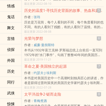
•芬奇，真的是从现代穿越回去的吗？拿过诺贝尔文学
最近更新 2022-08-10
情感
奖的丘吉尔，他又有着怎样的另一面？叶名琛、丁汝
历史的温度1·寻找历史背面的故事、热血和真性情
5
昌、沈荩、张作霖、黎元洪、严复、拉贝、丘吉尔、达
鬼话
作者 :
张玮
•芬奇、格瓦拉……这一个个或熟悉，或陌生的名字背
历史是万花筒，每个人看到的不同，每个角度看到的也
后，究竟有着怎样的人生？他们的故事又折­射​‎了‎‌什么样
不同。有的人看到了残酷，有的人看到了温情。有的人
舞文
的时代？在张玮抽丝剥茧般的描述中，史书上的一个名
看到了杀戮，有的人看到了救赎。有的人看见了别人，
最近更新 2022-08-08
字、一件事，都能呈现出一幅幅生动而鲜活的画面，以
有的人看见了自己。有的人假作真，有的人真作假。史
自己的方式改变着历史，或者被历史改变着。历史不再
光荣与梦想
言情
6
书上的一段话、一个名字，在张玮的笔下呈现出一张张
是冷冰冰的年份和数字，而是一个个有温度的故事，一
作者 :
威廉·曼彻斯特
意想不到的面孔。张玮书写的历史，亦正亦暖。正，是
个个有血有肉的真实的人。作者尽可能地用辩证的眼
侦探
本书从1932年富兰克林·罗斯福总统上台前后一直写到
因为，在“馒头说”的一个个历史故事中，张玮都尽量用
光，去还原那些历史事件和历史人物，让看起来枯燥的
1972年的“水门事件”，勾画了整整40年间的美国历
一种第三方、不带感­‌情​​‍色‍彩的口吻还原当时的历史事
历史，带着它的血肉、它的彷徨、它的闪光、它的信
史。细致入微的描写了这一时期美国政治、经济、文化
最近更新 2019-11-21
外国
件。很多历史事件和人物，都有两面性，我们不能跳出
念，展现真实的温度。
和社会生活等方面的巨大变化。作者威廉·曼彻斯特充
当时的历史环境，现在用“上帝视角”去评价当时的人和
革命之夏·美国独立的起源
7
分运用新闻报导的特写手法，以大量的美国报刊资料和
事，这对当时的人来说，不公平。而暖，是有趣、有温
历史
作者 :
约瑟夫·J·埃利斯
采访材料为依据，创造了一种全景式的还原细节的历史
度，历史不再是冷冰冰、生人勿近的，看似由时间、地
本书是对美国历史中一个‌­‍高​‌‎潮‌​­时刻独具匠心的讲述，作
写作手法。对于建国历史仅二百多年的美国来说，这段
点和一连串数据组成的历史事件，背后的主角是一个个
同行
者是获得过普利策奖的美国历史学家约瑟夫·J·埃利斯。
历史的特殊意义一定会被永远的铭记。由迷茫徘徊到蓬
活生生的人，有血有肉、有人性、有故事、有真的性
1776年的夏天见证了美国建国故事中影响最为深远的
最近更新 2022-07-28
勃向上，由孤立者到救世主，由世界第一经济强国到世
情，风趣的文字让原本枯燥的历史变得活色生香。
一系列事件。十三个殖民地走到了一起，纷纷赞成从大
武侠
界第一超级大国。国内的繁荣程度领跑世界，战胜国领
太平洋战争2·铤而走险
8
英帝国分离，而英国则派出了有史以来最庞大的舰队，
袖的身份使得国际声望达到顶峰，都使这样一个曾经远
作者 :
青梅煮酒
打算横跨大西洋将这场叛乱扼杀在摇篮之中。大陆会议
离世界政治核心的国家获得了前所未有的荣光。曾经满
惊悚
★现代战争启示录，全景展现多国军事、政治、外交和