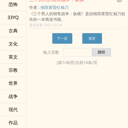
恐怖
作者 :
细雨黄昏红袖刀
《三个男人的销售战争：纵横》是由细雨黄昏红袖刀创
33YQ
作的一本商道书籍。
最近更新 2021-03-24
古典
下一页
尾页
文化
输入页数
英文
(第
1
/
46
页)当前
16
条/页
宗教
世界
战争
现代
作品