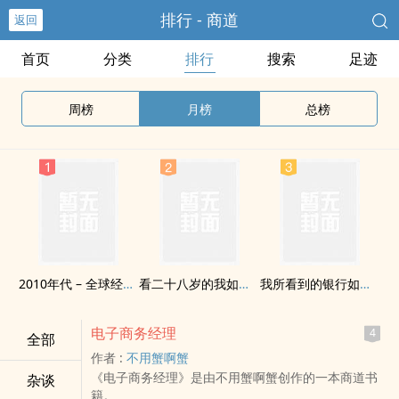
排行 - 商道
返回
首页
分类
排行
搜索
足迹
周榜
月榜
总榜
2010年代 – 全球经济大萧条
看二十八岁的我如何从负债累累到年入七位数
我所看到的银行如何被骗贷
电子商务经理
4
全部
作者 :
不用蟹啊蟹
《电子商务经理》是由不用蟹啊蟹创作的一本商道书
杂谈
籍。