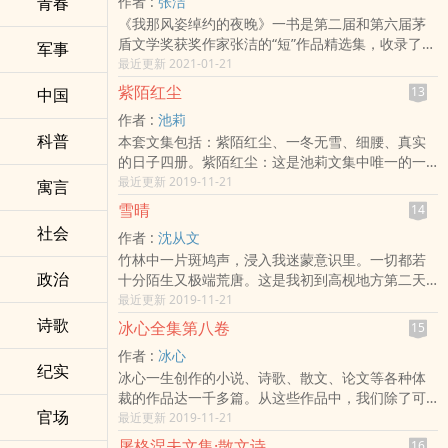
青春
作者 :
张洁
为集名，或由编者所拟集名，是出版界较少见的珍
《我那风姿绰约的夜晚》一书是第二届和第六届茅
贵版本。
盾文学奖获奖作家张洁的“短”作品精选集，收录了
军事
《祖母绿》《柯先生的白天和夜晚》《捡麦穗》
最近更新 2021-01-21
《这时候，你才算长大》《我为什么失去了你》等
紫陌红尘
13
中国
经典短篇小说和散文篇目。
作者 :
池莉
科普
本套文集包括：紫陌红尘、一冬无雪、细腰、真实
的日子四册。紫陌红尘：这是池莉文集中唯一的一
本中篇小说集，包括《让梦穿越你的心》、《绿水
最近更新 2019-11-21
寓言
长流》、《紫摸陌红尘》、《城市包装》、《白云
雪晴
14
苍狗谣》、《一去永不回 》。现在的城市生活无时
社会
作者 :
沈从文
无刻不在发生着急遽的变化，荣与辱、富与穷、相
竹林中一片斑鸠声，浸入我迷蒙意识里。一切都若
聚与别离、爱情与仇恨都可以在瞬间转化，传统意
政治
十分陌生又极端荒唐。这是我初到高枧地方第二天
义上的小说因素日渐消解，同时把人的心无限扩张
一个雪晴的早晨。我躺在一铺楠木雕花大板床上，
最近更新 2019-11-21
和复杂化。作者呈现的就是这种人心似海的现代状
包裹在带有干草和干果香味的新被絮里。细白麻布
态。
诗歌
冰心全集第八卷
15
帐子如一座有顶盖的方城，在这座方城中，我已甜
作者 :
冰心
甜的睡足了十个钟头。昨天在二尺来深雪中走了四
纪实
冰心一生创作的小说、诗歌、散文、论文等各种体
五十里山路的劳累已恢复过来了。房正中那个白铜
裁的作品达一千多篇。从这些作品中，我们除了可
火盆，昨夜用热灰掩上的炭火，不知什么时候已被
官场
以感知到作家一生所经历的丰富惬意、曲折坎坷、
最近更新 2019-11-21
人拨开，加上了些新栗炭，从炭盆中小火星的快乐
宽广漫长的人生路途，也可以从不同侧面看到近一
爆炸继续中，我渐次由迷蒙渡到完全清醒。我明
屠格涅夫文集·散文诗
16