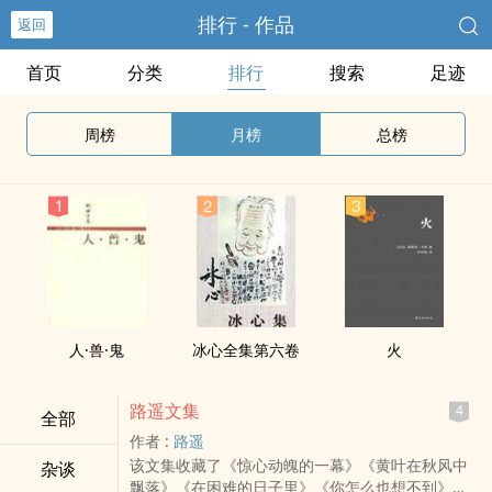
排行 - 作品
返回
首页
分类
排行
搜索
足迹
周榜
月榜
总榜
人·兽·鬼
冰心全集第六卷
火
路遥文集
4
全部
作者 :
路遥
该文集收藏了《惊心动魄的一幕》《黄叶在秋风中
杂谈
飘落》《在困难的日子里》《你怎么也想不到》