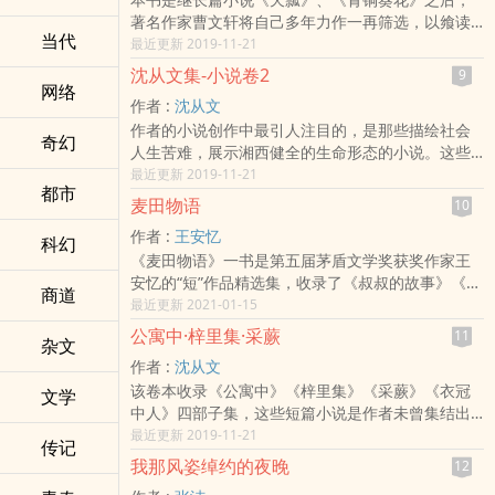
品，第二部分为生前发表过但未收入集子的作品，
著名作家曹文轩将自己多年力作一再筛选，以飨读
第三部分为遗作。遗作部分作品大部分原本没有标
当代
者的精选集，集粹了曹文轩的小说、随笔精华，
最近更新 2019-11-21
题，现有的标题是布罗德先生整理出版时加上去
《白栅栏》、《忧郁的田园》、《蓝花》、《泥
的。卡夫卡的遗作只是些草稿，有的甚至是非常潦
沈从文集-小说卷2
9
鳅》、《月白风清》、《阿雏》、《春花秋月杜鹃
网络
草地写在稿纸或其它纸上，所以在整理出版时产生
作者 :
沈从文
夏》等名篇均在其中。曹文轩是中国当代文坛新古
了许多文字技术方面的困难，而这就是各种德文版
作者的小说创作中最引人注目的，是那些描绘社会
典主义的代表人物，与废名、沈从文、汪曾祺等人
本在某些地方差异较大的原因。
奇幻
人生苦难，展示湘西健全的生命形态的小说。这些
的小说风格一脉相承。他的作品以优美、感人著
作品展开了一幅幅生气流溢的湘西生活画面，在这
最近更新 2019-11-21
称，无论是描写世间风物，还是刻画人物心灵，都
都市
里，秀丽的山水与惊人的贫困相伴，勇敢纯朴的民
因细腻、尖新，而让读者怦然心动。著名文学评论
麦田物语
10
性与野蛮愚昧并存，歌与哭、善与恶，美与丑相缠
家季红真评价说曹文轩的小说，在一个很喧嚣的时
作者 :
王安忆
难分。这是一个奇异的世界，沈从文经由这一题材
科幻
代，为我们提供了一种很温馨的、很优美的、很抒
《麦田物语》一书是第五届茅盾文学奖获奖作家王
的开掘，为现代中国文学提供了一个从未有人描绘
情的，一种田园的、精神的东西，一种风格，或者
安忆的“短”作品精选集，收录了《叔叔的故事》《小
过的、多彩多姿的湘西世界，极大地丰富了上世纪
说，一种情调。著名文学批评家、《人民文学》杂
商道
城之恋》《酒徒》《岛上的顾城》等经典短篇小说
最近更新 2021-01-15
二十年代鲁迅开创的乡土文学创作，并把现代抒情
志副主编李敬泽认为，曹文轩的写作为我们如何应
和散文篇目。
小说创作向前大大地推进了一步。
对这个时代提供了一个重要参考。曹文轩的长篇代
公寓中·梓里集·采蕨
11
杂文
表作《草房子》曾获国家图书奖，自1997年出版以
作者 :
沈从文
来各种版本已累计销售40万册以上。包括长篇小说
该卷本收录《公寓中》《梓里集》《采蕨》《衣冠
文学
《红瓦》、学术性专著《小说门》在内的他的所有
中人》四部子集，这些短篇小说是作者未曾集结出
作品自出版以来，也均是一版再版。2003年由作家
版只单篇发表的小说，创作于1925年至1932。由于
最近更新 2019-11-21
出版社出版《曹文轩文集》(9卷)，亦获得了广泛好
传记
战争原因，有的未曾发表有的原稿已毁，该集按创
评。2005年，长江文艺出版社推出他的长篇小说新
我那风姿绰约的夜晚
12
作时间的先后、内容的相关性构成，或借用小说名
作《天瓢》，首印10万册，