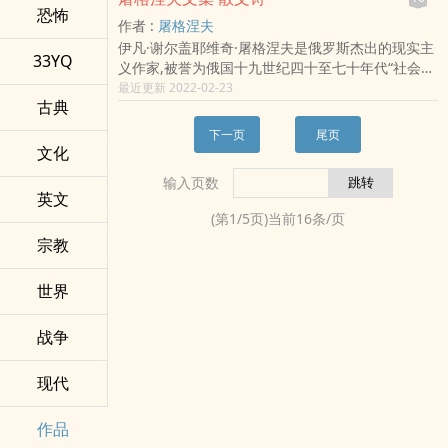
个世纪的中国社会风貌和历史变迁。冰心的创作，
白，我又起始活在一种现代传奇中了。
恐怖
作者 :
屠格涅夫
从一开始就赢得众多的读者，引起文坛的关注，她
伊凡·谢尔盖耶维奇·屠格涅夫是俄罗斯杰出的现实主
作品深得喜爱，形成了一个广泛的读者群，其影响
33YQ
义作家,被誉为俄国十九世纪四十至七十年代“社会思
广泛而深远于国内外。冰心在中国文学发展史上有
想的艺术编年史”。他写过数十篇中短篇小说。这些
最近更新 2022-02-23
着多方面的贡献。她的问题小说，清新隽永、情节
古典
小说也从各种不同的角度在不同程度上反映了当时
单纯、寓意深邃，构思灵巧，行文流畅和谐，弥漫
的社会生活,构成了一幅又一幅生动的社会风情画。
着温馨的情调，独具魅力。她的（敏星休）（春水
下一页
尾页
被誉为俄国十九世纪四十至七十年代“社会思想的艺
体）小诗风靡一时，开创了小诗流行的时代。她的
文化
术编年史”。《屠格涅夫文集》共六卷，收辑了作者
（冰心体）散文成就卓著，堪称一代散文大师。她
输入页数
主要的小说、特写、散文诗、文论和回忆录，基本
还是杰出的中国现代儿童文学的开拓和优秀的翻译
英文
包括了他五十年笔耕的精华。本书根据苏联国家文
家。
(第
1
/
5
页)当前
16
条/页
学出版社1956年版《屠格涅夫十二卷集》第八卷译
宗教
出。
世界
战争
现代
作品