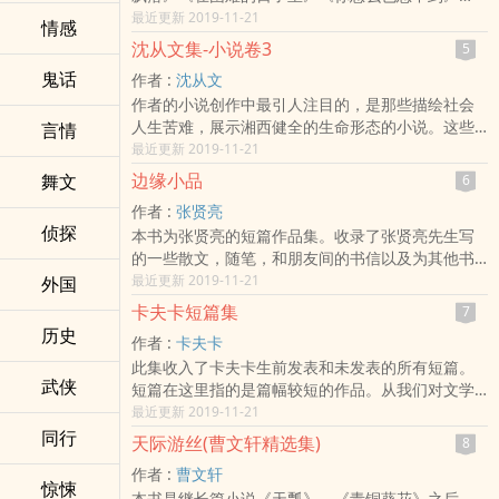
《我和五叔的六次相遇》《人生》《人生(电影文学
最近更新 2019-11-21
情感
剧本)》《早晨从中午开始》还有一些中短篇小说。
沈从文集-小说卷3
5
鬼话
作者 :
沈从文
作者的小说创作中最引人注目的，是那些描绘社会
人生苦难，展示湘西健全的生命形态的小说。这些
言情
作品展开了一幅幅生气流溢的湘西生活画面，在这
最近更新 2019-11-21
里，秀丽的山水与惊人的贫困相伴，勇敢纯朴的民
边缘小品
舞文
6
性与野蛮愚昧并存，歌与哭、善与恶，美与丑相缠
作者 :
张贤亮
难分。这是一个奇异的世界，沈从文经由这一题材
侦探
本书为张贤亮的短篇作品集。收录了张贤亮先生写
的开掘，为现代中国文学提供了一个从未有人描绘
的一些散文，随笔，和朋友间的书信以及为其他书
过的、多彩多姿的湘西世界，极大地丰富了上世纪
籍所写的序。
最近更新 2019-11-21
外国
二十年代鲁迅开创的乡土文学创作，并把现代抒情
小说创作向前大大地推进了一步。
卡夫卡短篇集
7
历史
作者 :
卡夫卡
此集收入了卡夫卡生前发表和未发表的所有短篇。
武侠
短篇在这里指的是篇幅较短的作品。从我们对文学
体载的划分标准来看，本集中有相当一部分很难归
最近更新 2019-11-21
入小说类，而为它们找一个具有概括性的合适名称
同行
天际游丝(曹文轩精选集)
8
又相当困难，所以我们权且就称它们为短篇。译本
作者 :
曹文轩
的第一部分为生前发表过且编成集子出版过的作
惊悚
本书是继长篇小说《天瓢》、《青铜葵花》之后，