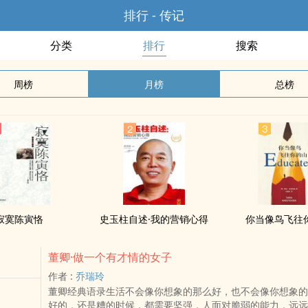
排行 - 传记
分类
排行
搜索
周榜
月榜
总榜
寂寞陈寅恪
史玉柱自述·我的营销心得
你当像鸟飞往
董卿·做一个有才情的女子
作者 :
乔瑞玲
董卿经典语录生活不会像你想象的那么好，也不会像你想象的
好的，还是糟的时候，都需要坚强，人面对脆弱的能力，远远