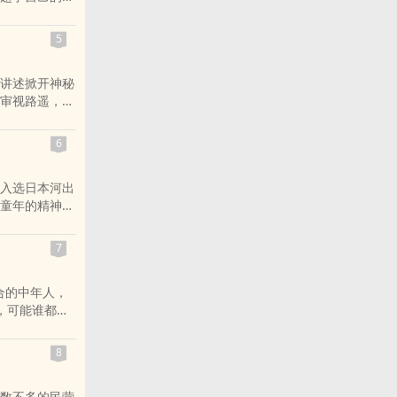
学会思考，让
不可能适合所
5
或许并不适合
自己塑造的，
讲述掀开神秘
个有才情的女
审视路遥，使
和收获，激励
文字之中。著
为更强大的自
友。作者曾经
6
受；作者踏遍
的第一手私密
入选日本河出
，向读者展示
溯童年的精神图
小不善与外界
外部世界，返
7
人生价值的通
的生活的方方
合的中年人，
的活动，从自
，可能谁都没
亲、来自遥远
乃至世界通信
城市场景。与常
以任正非的人
解密作者童年
8
究竟是一个什
神世界，怎样
咤全球的跨国
作者个人的早
数不多的民营