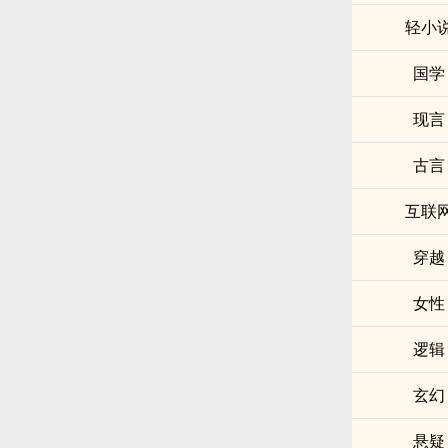
轻小
国学
现言
古言
互联
穿越
女性
逻辑
玄幻
悬疑