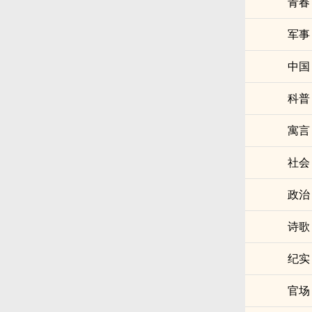
青春
军事
中国
科普
寓言
社会
政治
诗歌
纪实
官场