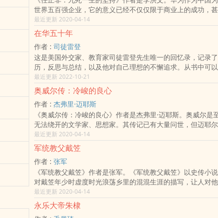
巨头的。为读者展现了一个真实的任正非，一个受人尊敬的神
年生活，也写出了艺术诞生的秘密。
世界五百强企业，它的意义已经不仅仅限于商业上的成功，甚
所做的伟大的事业。美国《时代周刊》评价说，华为正重复当
对当代中国人精神层面的鼓舞。作为华为的创始人，任正非也
最近更新 2020-04-14
信等卓著的全球化大公司的历程，并且正成为这些电信巨头“最
作为成功的企业家之一，他的事迹成为无数年轻人学习的榜样
对手。英国《经济学人》的评价则是“它（华为）的崛起，是
在华五十年
非和华为的主，在讲述一个个激动人心的故事的同时，传达出
的灾难”。
作者 :
司徒雷登
极向上的精神。
这是美国外交家、教育家司徒雷登先生唯一的回忆录，记录了
历，反思与总结，以及他对自己理想的不懈追求。从书中可以
事业的选择、在中国的使命、燕京大学的创建历程、二战期间
最近更新 2022-10-21
岁月以及二战后担任美国驻华大使所参与的对华事务等。阅读
奥威尔传：冷峻的良心
仅能够更全面地认识司徒雷登，还能了解到中国近代社会发展
作者 :
杰弗里·迈耶斯
为人知的历史。
《奥威尔传：冷峻的良心》作者是杰弗里·迈耶斯。奥威尔是
无法绕开的文学家、思想家。其传记已有大量问世，但迈耶尔
最具权威的。本书作者依靠最新版《奥威尔全集》，走访大量
最近更新 2020-04-14
联的人物，以详实的史料，勾勒出传主的完整人生。奥威尔经
军统教父戴笠
参与了西班牙内战、第二次世界大战等大事件。他的文学作品
作者 :
张军
时代的感悟相关。更为可贵的是，迈耶尔并没有进一步神化传
《军统教父戴笠》作者是张军。《军统教父戴笠》以史传小说
他在短暂一生中留下的情感、欲望世界。
对戴笠年少时虚度时光​浪­荡​乡里的混混生涯的描写，让人对
阶层的起点产生无限好奇；通过对他搞特工残酷无情多谋善变
最近更新 2020-04-14
画，让人见识这位中国的希姆莱蒋介石的佩剑的复杂个性；通
永乐大帝朱棣
其庞大间谍王国兴衰荣辱变迁的展现，让人对他的传奇人生和