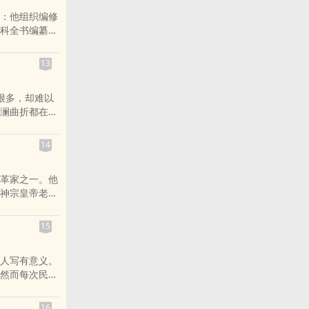
：他组织编修
科全书编纂的
使海上丝绸之
13
很多，却难以
澜曲折都在诗
百余种资料，
新增订版特别
14
〉》，追寻谜
何不快乐，只
革家之一。他
书、画等方面
神宗皇帝老
人的悲哀，既
斧的改革，取
的快乐之道。
，为了推行改
坡突围》一文
15
说检点。生
有见地。本书
，祸及子孙。
缈孤鸿影：父
人写有意义。
本书，读者会
还原真实、立体
然而每次民调
对传主所置身
摸他内心的喜
都是蒋经国。
术成就与研究
考证坚实，笔
验于一身的谜
设计，四色彩
16