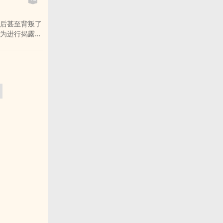
科同学少年，
极强的手揉
一个推行改革
用100g细
后甚至背叛了
洲四小龙，是
为进行揭露的
子章孝严、章
土地革命时
？为什么蒋家
长、纵队司
治的关键人
望而生畏，被
，力排众议，
板垣师团第二
临终之前解除
可战胜的神
如此天翻地覆
彪接连指挥辽
军事、社会活
的战役，从东
评述其一生历
……我们完全
事角力的视
本书的版式、
，我们可以更
有助于阅读本
的中国。