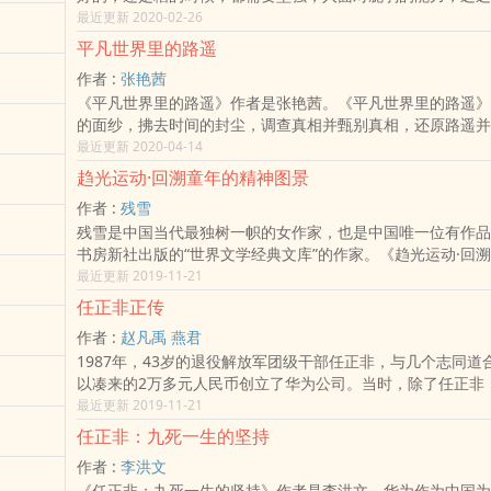
象！不读书就像没有吃饱饭一样，精神上是饥饿的。读书让人
最近更新 2020-02-26
人能够沉静下来，享受一种灵魂深处的愉悦。再漂亮的女人也
平凡世界里的路遥
有的服饰与造型，但聪敏的女人会学会用辅助条件让自己适合
作者 :
张艳茜
自己的东西。女人20岁之前的容貌是天生的，20岁之后就是
《平凡世界里的路遥》作者是张艳茜。《平凡世界里的路遥》
成长，经历，环境，都会影响你的眼神和姿态！《董卿·做一
的面纱，拂去时间的封尘，调查真相并甄别真相，还原路遥并
子》本书抓住著名主持人董卿的气质与才华，通过董卿的成长
一位出身寒微却不屈服命运的人民作家复活于娓娓道来的生动
最近更新 2020-04-14
女性做一个有才情的女子，指导自己在性格上不断突破，成长
名作家张艳茜曾经与路遥共事，是路遥的学生，也是路遥的朋
己！像董卿一样，做一个有才情的女子吧！
趋光运动·回溯童年的精神图景
挂职陕北，对路遥生活过的黄土地有着真切而丰满的体验与感
作者 :
残雪
了路遥生前足迹所及的山山水水与角角落落，获取了鲜为人知
残雪是中国当代最独树一帜的女作家，也是中国唯一位有作品
信息。作为有实力的美女作家，其笔下《平凡世界里的路遥》
书房新社出版的“世界文学经典文库”的作家。《趋光运动·回
的是一个不平凡的路遥。
景》是这位特立独行女作家展示自我秘密的精神自传。残雪自
最近更新 2019-11-21
交往，连在学校模仿一些形体表演动作部很难，这使得她逃避
任正非正传
回内心，培养了丰富的想象力，最后通过文学创作找到了实现
作者 :
赵凡禹 燕君
道。在这部风格独特的随笔体自传中，她记述了她的童年时代
1987年，43岁的退役解放军团级干部任正非，与几个志同道
面面：从学校生活到家庭生活，从外部世界的活动到内心世界
以凑来的2万多元人民币创立了华为公司。当时，除了任正非
己身体的病痛到自然界的动植物，从被打成右派的知识分子父
有想到，这家诞生在一间破旧厂房里的小公司，即将改写中国
最近更新 2019-11-21
他乡的外婆到儿时形形​­色‌‎色­行为怿异的玩伴，从家庭场景到
制造业的历史。这是一本展现任正非及华为历史的画卷，主要
见的自传作品记述传主的生活经历不同，这部自传的重心是：
任正非：九死一生的坚持
生经历为主题，以华为的发展历程为辅线，详细介绍了任正非
的外部经历和内部生活是如何塑造了作者与众小同的孤僻的精
作者 :
李洪文
么样的人，他又是如何把华为从边陲小镇的小公司培育成了叱
打通了她的文学创作之路。可以说，这部独特的自传既写出了
《任正非：九死一生的坚持》作者是李洪文。华为作为中国为