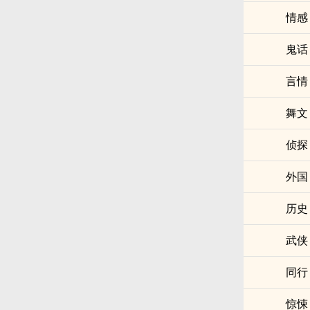
情感
鬼话
言情
舞文
侦探
外国
历史
武侠
同行
惊悚