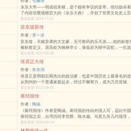
作者 :
毛佩琦
深刻思考。
永乐大帝——明成祖朱棣，是个颇有争议的皇帝。他功勋卓著
了内容浩繁规模宏大的《永乐大典》，开创了世界文化史上百
先河；他建造了当时世界文化史上最强大的海军，七下西洋，
最近更新 2019-11-21
路达于鼎盛；他五次亲征漠北，维护祖国统一，病死征途……
苏东坡新传
作者 :
李一冰
苏东坡，天赋异禀的大文豪，无可救药的乐天派……他的标签
被标签定义。居高处为翰林学士，落低谷为狱中囚犯，一生波
里见。本书即以东坡诗词为主线，兼及东坡文集、后人笔记等
最近更新 2021-05-26
以坚实的考订和热情的笔触，呈现出一个立体的东坡形象。全
张居正大传
收录《寻找李一冰》和《缥缈孤鸿影──父亲与〈苏东坡新传
作者 :
朱东润
样作者和出版缘由，附录《苏轼及宋朝大事年表》。◎人生为
张居正是明朝后期杰出的政治家，也是中国历史上最著名的改
因未读苏东坡苏东坡是中国文化史上罕见的全才，在诗、文、
从荆州的一个普通家庭起步，经过不懈努力，成为万历首辅、
都有不俗成就。如此天才，一生都颠沛流离，但他却能超越个
师，以及明朝中兴的奠基人。张居正对明朝的弊政做了大刀阔
最近更新 2022-09-05
超脱现实，又有烟火气。这种旷达的态度也指引我们获得自己
得了良好成效，在政治、经济和军事等方面都颇有建树。但是
◎余秋雨高度评价的传记经典，全新增订余秋雨先生在《苏东
蒋经国传
革措施，张居正也曾经使用过不光彩的手段，其个人生活也难
中直接引用本书原文，并高度评价此书文字典雅，作者归结甚
作者 :
陶涵
前，他位高权重，一言九鼎；死后，却被剥夺谥号，查抄家产
已出版近四十年，此次全新增订，收录《寻找李一冰》和《缥
《蒋经国传》作者是陶涵。蒋经国的传由外国人写，远比中国
否定了张居正改革成果的大明帝国，也走向了灭亡之路。阅读
亲与<苏东坡新传>》。◎以诗词为主线，参考百余种书目，
蒋经国之后，台湾历经李登辉、陈水扁、马英九等几代领导，
对张居正这位专制王朝的著名改革家有更深刻的理解与同情，
的东坡形象诗言志，所以本书十之八九取材于东坡诗词，以触
显示，对台湾民主、经济、民生等各方面贡献最大的领导人，
最近更新 2020-04-14
的那个时代有更清醒的认识与反思。本书不仅有相当突出的学
怒哀乐。此外，作者参考东坡文集和后人笔记等百余种资料，
这位集中国宫廷、苏联共产主义、美国民主价值、台湾本土经
价值，也有非常重要的现实指导意义与实用价值。
触细腻，还原一个真实、立体的东坡形象。◎典雅现代的装帧
林彪的这一生