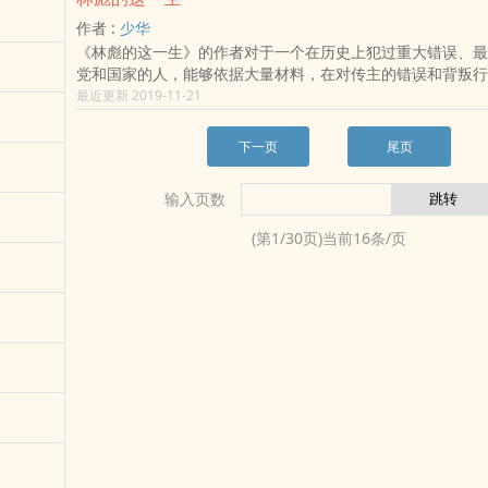
样人物，究竟有着怎样的魅力和经历？蒋经国与邓小平在莫斯
插，极具典藏价值典雅与现代并行的装帧风格，封面选用纹理
作者 :
少华
一心服膺共产主义，归国后分道扬镳；数十年后，隔着海峡，
纸，手工粘贴纹理温厚的环保幼棉，并烫金印鉴。四色彩插，采
《林彪的这一生》的作者对于一个在历史上犯过重大错误、最
开放，一个力促十大建设，一个建立现代化强国，一个成为亚
腻纯质纸印刷，直观展现苏东坡及其相关的画像、作品。
Q
党和国家的人，能够依据大量材料，在对传主的错误和背叛行
必然还是巧合？为什么自章亚若死后，蒋经国终其一生不见儿
同时，对其在中共党史上曾经有过的贡献也给予了充分展示：
最近更新 2019-11-21
孝慈？为什么两位私生子却成了蒋家第三代中最优秀的继承者
期，林彪以其聪明才智和卓越战功累迁排长、连长、营长、团
第四代成了悬崖边的贵族，天生逆反政治？蒋经国曾是威权政
令、军长，成长毛泽东、朱德麾下的著名战将，令国民党将领
物，却也是台湾民主与现代化的推手。他极富远见地抓住机遇
下一页
尾页
誉为战神。 抗日战争时期，林彪指挥了平型关战斗，歼敌
推行十大建设，推动台湾经济起飞，又力阻党内、族系压力，
十一旅团一千余人，缴获了大量军需物资。林彪打破了日军不
戒严，为台湾开启民主、自由的闸门。同一个蒋经国，为何有
输入页数
话，一夜之间，常胜将军的美名传遍神州。解放战争时期，林
的转变？陶涵《蒋经国传》，是蒋经国一生重要政治、经济、
沈决战、平津决战、渡江战略追击战和解决海南岛等规模巨大
动和思想的精彩记录，既呈现出蒋经国复杂多面的个性，客观
(第
1
/
30
页)当前
16
条/页
北到南疆，林彪和他的四野所向披靡，令国民党军闻风丧胆。
史功过，同时又以一个美国外交官的宏阔视野和国际政治、军
可以说，这是一部信史。除上述几个特点之外，值得一提的是
角，勾画出中国现当代历史中各个重要节点的来龙去脉。由此
包装，也颇具匠心，特别是众多的插图，令人赏心悦目，特别
清晰地理解蒋经国的抉择，理解蒋经国的时代，理解20世纪
书。