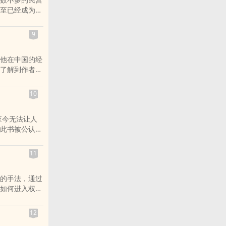
秘而低调的人
至已经成为到
年思科、爱立
成为当代中国
危险”的竞争
。本书以任正
外国跨国公司
9
当代中国人积
他在中国的经
了解到作者对
被日军软禁的
本书，我们不
10
过程中一些鲜
至今无法让人
此书被公认为
与奥威尔有关
历复杂，亲身
11
往往与他在大
主，而还原了
的手法，通过
他如何进入权利
的手腕的刻
过对其本人及
12
世事无常产生