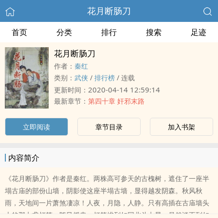
花月断肠刀
首页
分类
排行
搜索
足迹
花月断肠刀
作者：
秦红
类别：
武侠
/
排行榜
/
连载
2020-04-14 12:59:14
更新时间：
最新章节：
第四十章 奸邪末路
立即阅读
章节目录
加入书架
内容简介
《花月断肠刀》作者是秦红。两株高可参天的古槐树，遮住了一座半
塌古庙的部份山墙，阴影使这座半塌古墙，显得越发阴森。秋风秋
雨，天地间一片萧煞凄凉！人夜，月隐，人静。只有高插在古庙墙头
上的那七盏灯笼，随风摇曳。灯笼排列如同北斗七星，虽然谈不到如