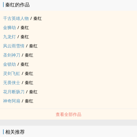
秦红的作品
千古英雄人物
/
秦红
金狮劫
/
秦红
九龙灯
/
秦红
风云雨雪情
/
秦红
圣剑神刀
/
秦红
金锁劫
/
秦红
灵剑飞虹
/
秦红
无畏侠士
/
秦红
花月断肠刀
/
秦红
神奇阿扇
/
秦红
查看全部作品
相关推荐