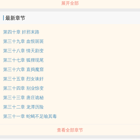
展开全部
何明亮，却能使人在老远的地方，就看到这座古庙的部份轮廓。是谁
在这凄风苦雨的秋夜，高插灯笼？灯笼以北斗七星插排，是巧合？抑
最新章节
或有心？！这时，直对古庙那条深草坪没人腰的泥泞小径上，传来了
单调但极沉稳的步声，越来越近。
第四十章 奸邪末路
第三十九章 血恨斑斑
第三十八章 情天剧变
第三十七章 狐狸现尾
第三十六章 直捣魔窟
第三十五章 烈女诛奸
第三十四章 别业惊变
第三十三章 唐庄诡秘
第三十二章 龙潭历险
第三十一章 蛇蝎不足喻其毒
查看全部章节