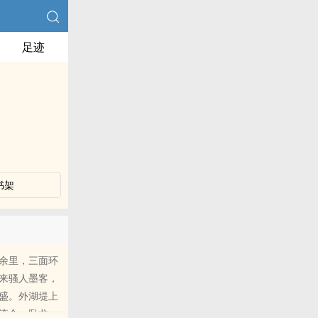
足迹
书架
余里，三面环
来骚人墨客，
盛。外湖堤上
流金、卧龙、