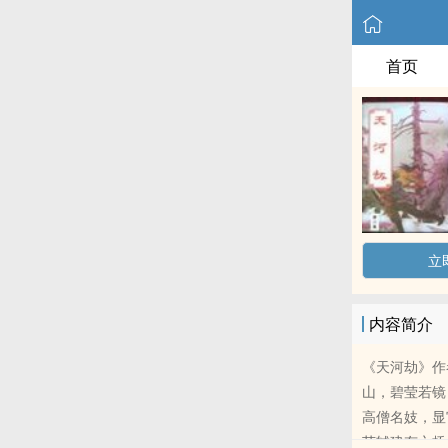
首页
立
内容简介
《天河劫》作
山，碧莹若镜
高僧名妓，显
苏轼建有六桥