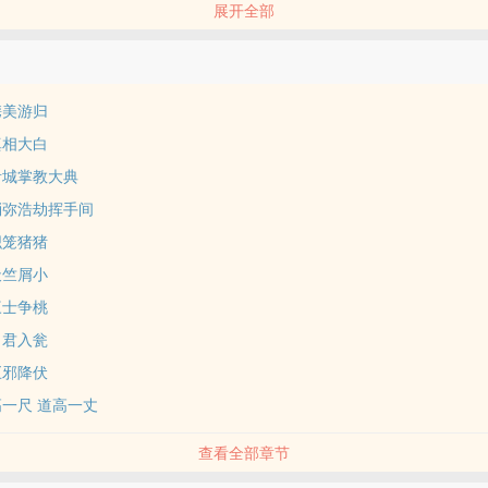
展开全部
减源。
携美游归
真相大白
青城掌教大典
消弥浩劫挥手间
织笼猪猪
天竺屑小
三士争桃
引君入瓮
巨邪降伏
高一尺 道高一丈
查看全部章节