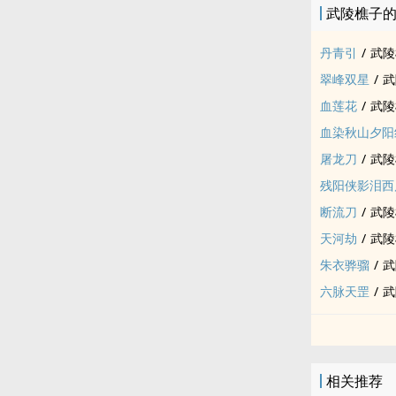
武陵樵子
丹青引
/
武陵
翠峰双星
/
武
血莲花
/
武陵
血染秋山夕阳
屠龙刀
/
武陵
残阳侠影泪西
断流刀
/
武陵
天河劫
/
武陵
朱衣骅骝
/
武
六脉天罡
/
武
相关推荐