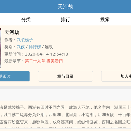
天河劫
分类
排行
搜索
天河劫
作者：
武陵樵子
类别：
武侠
/
排行榜
/
连载
2020-04-14 12:54:18
更新时间：
最新章节：
第二十九章 携美游归
即阅读
章节目录
加入
者是武陵樵子。西湖有四时不同之景，故游人不绝，弛名字内，湖周三十
，以白苏二堤界分为外湖，西里湖，北里湖，小南湖，岳湖五段，千百年
宦富丽纷至杳来，题咏吟胜，或奇迹其间，或纵情游览，西湖之名因之旺
，名曰映波，锁烂、望山、压韩、东浦跨虹、里湖亦有六桥，名曰环壁，