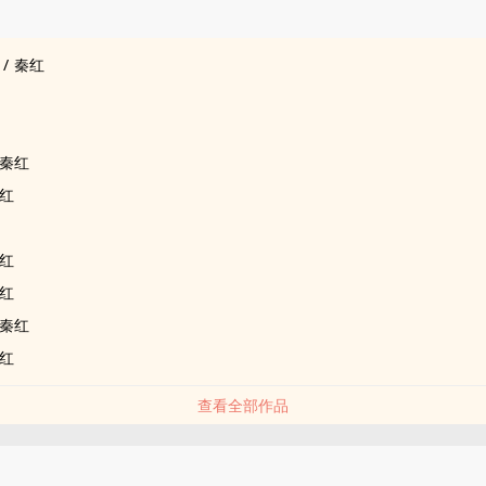
品
/
秦红
秦红
红
红
红
秦红
红
查看全部作品