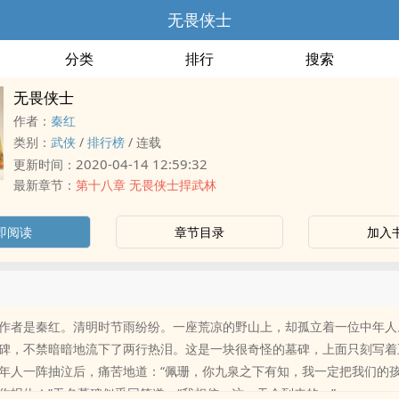
无畏侠士
分类
排行
搜索
无畏侠士
作者：
秦红
类别：
武侠
/
排行榜
/
连载
2020-04-14 12:59:32
更新时间：
最新章节：
第十八章 无畏侠士捍武林
即阅读
章节目录
加入
作者是秦红。清明时节雨纷纷。一座荒凉的野山上，却孤立着一位中年人
碑，不禁暗暗地流下了两行热泪。这是一块很奇怪的墓碑，上面只刻写着
年人一阵抽泣后，痛苦地道：“佩珊，你九泉之下有知，我一定把我们的孩子抚
他为你报仇！”无名墓碑似乎回答道：“我相信，这一天会到来的。”