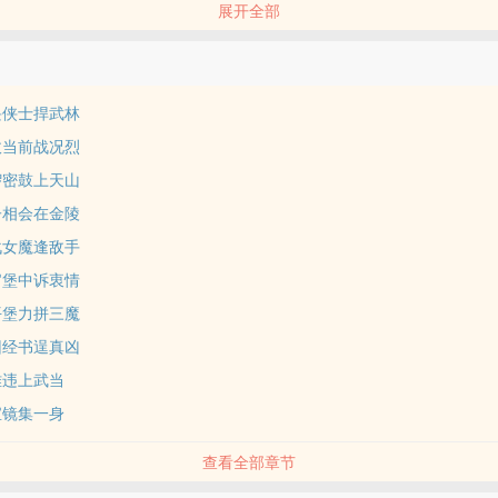
展开全部
畏侠士捍武林
敌当前战况烈
锣密鼓上天山
子相会在金陵
战女魔逢敌手
官堡中诉衷情
平堡力拼三魔
回经书逞真凶
难违上武当
宝镜集一身
查看全部章节