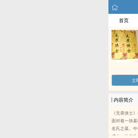
首页
立
内容简介
《无畏侠士》
面对着一块墓
名氏之墓。中
成‍人‌‍，让