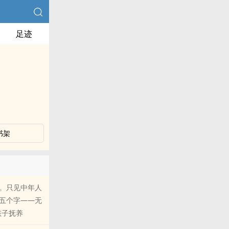
足迹
书架
。只见中年人
五个字——无
养​‌‎