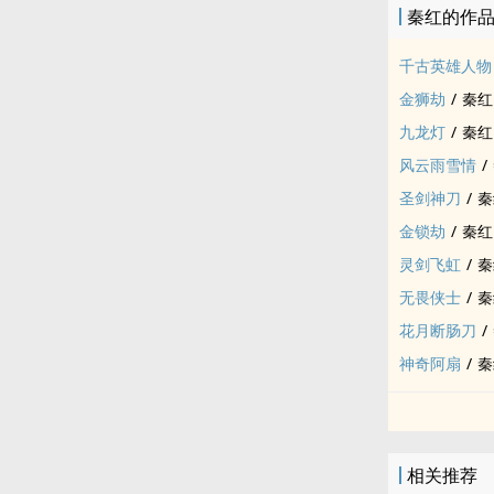
秦红的作
千古英雄人物
金狮劫
/
秦红
九龙灯
/
秦红
风云雨雪情
/
圣剑神刀
/
秦
金锁劫
/
秦红
灵剑飞虹
/
秦
无畏侠士
/
秦
花月断肠刀
/
神奇阿扇
/
秦
相关推荐