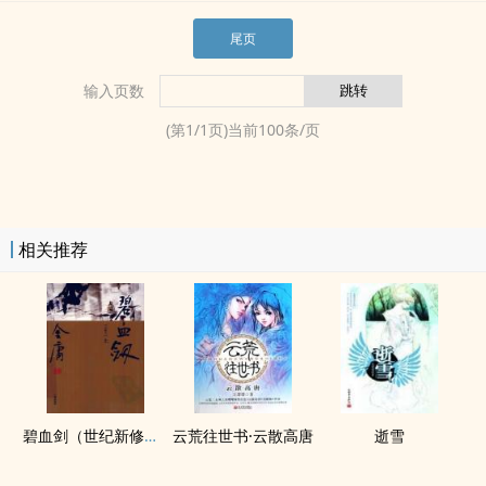
尾页
输入页数
(第
1
/
1
页)当前
100
条/页
相关推荐
碧血剑（世纪新修版）
云荒往世书·云散高唐
逝雪