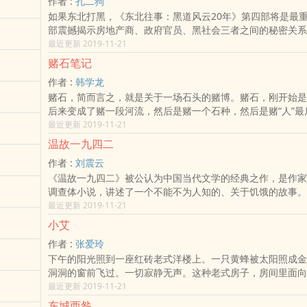
作者 :
孔二狗
坚定地东山再起；资金一步步积累到二千元、三万元、十几万
如果东北打黑，《东北往事：黑道风云20年》第四部将是最
百万、上千万，直至挣得亿万身家。如何选择最适合自己的小
部震撼揭示房地产商、政府官员、黑社会三者之间的秘密关系
找到买主？如何在身无分文的时候赢得合作对象的信任？如何
20年》一出版，就轰动了整个华语世界，引起广泛的评论和
最近更新 2019-11-21
的现金？如何做不花钱的推广？如何抓住一闪即逝的机会扭转
万的忠实读者痴迷追读。上市以来，连续28周盘踞权威媒体
别助你发财的贵人？BOSS唐几乎遇到了所有小本生意人都会
赌石笔记
当网等图书畅销榜，到目前为止累计销售已突破80万册！孔二狗
麻烦。看完他在义乌的发财史，聪明的您立刻就会掌握，做小
作者 :
韩学龙
年中国作家富豪榜第21位！凤凰卫视王牌节目《锵锵三人行
门道和精髓，然后成功开启您的小本生意发财之路！
Q
赌石，简而言之，就是关于一场石头的赌博。赌石，刚开始是
云20年》作者孔二狗与著名主持人窦文涛共谈打黑，引起社
后来变成了赌一段河流，然后是赌一个石种，然后是赌“人”最
二狗被评为《新周刊》“2009年度人物”。《黑道风云20年》
奇石还是和田玉？最大一笔赌注达到赏石业的最高境界。然而
最近更新 2019-11-21
人民文学社小说金奖！余华、莫言、刘震云等众多超级名家联
的《赌石笔记》又不是一本纯粹的关于财富传奇的小说，似乎
《黑道风云20年》自出版以来，引起全国电台、报纸、杂志
温故一九四二
小说，另一条线索是一桩小镇扑朔迷离的谋杀案，折射出八十
的重磅热议：《楚天都市报》、《金陵晚报》、《长春晚报》
作者 :
刘震云
和城市的观念碰撞及由此引发的悲剧。黑暗的小镇里隐藏着什
报》、《济南时报》等几十家媒体争相连载；作者孔二狗受到
《温故一九四二》被公认为中国当代文学的经典之作，是作家
小镇女孩的离奇死亡，使小镇弥漫着骇人听闻的流言，诡异的
凰卫视、《南方人物周刊》、《新京报》、《京华时报》、《
调查体小说，讲述了一个不能不为人知的、关于饥饿的故事。
顶神秘的小屋和蹊跷的火灾，都和尸体手中的那颗温润的石头
《都市快报》、《沈阳晚报》、《华西都市报》、《华商报》
说：1942年河南因旱灾饿死的民众，相当于在那里建了三座
最近更新 2019-11-21
部关于赌石行业鉴赏、交易、收藏、造假、设局的百科全书式
报》、《燕赵都市报》等数百家媒体专访；人民网、新华网、
小刚说：“二战时，希特勒和纳粹屠杀犹太人的事情全世界都
石行业方兴未艾，内幕层层，有人设局，有人造假，有人洗钱
网、新浪、搜狐、网易、腾讯、空中网等数百家网络媒体火热
小艾
1942年，中国河南旱灾饿死300万人，却很少人知道，不要
有人自杀，有人倾家荡产，也有人幸运地淘到了人生的第一桶
客、搜狐博客、天涯博客竟有20多万粉丝专门写博文推荐《黑
作者 :
张爱玲
人也不知道。刘震云为此写了一本书，我在1993年看到，非
为亿万富翁。赌石如赌命，赌赢了，一夜暴富；赌垮了，血本
年》！天涯社区30万海量读者回帖创造天涯创立10年来最高
下午的阳光照到一座红砖老式洋楼上。一只黄蜂被太阳照成金
旱灾、蝗灾使粮食颗粒无收，哀鸿遍野，三千万民众离乡背井
龙编著的《赌石笔记》是一部引导回归收藏正道的警醒之作。
于东北黑道的内容绝对真实，作者孔二狗本人就是东北黑道家
洞洞的窗前飞过。一切寂静无声。这种老式房子，房间里面向
刘震云为重温那段几乎已被这个民族淡忘的历史，走访灾难的
真实黑道，必读《黑道风云20年》！《黑道风云20年》带你
暗的。席五太太坐在靠窗的地方，桌上支着一面腰圆大镜，对
最近更新 2019-11-21
调查体小说，他也由此成为这场灾难的唯一记述者。小说出版
20年来触目惊心的发展历程。
剪前刘海。那时候还流行那种人字形的两撇前刘海，两边很不
力荐冯小刚拍成电影，然而从小说到电影，立项、驳回、修改
东城西咎