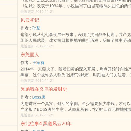
势已去，他依然风流倜傥，放荡不羁，翻手为云，覆手为雨。
《边城》发表于1934年，小说描写了山城茶峒码头团总的两
分的妾，是他的魂，他的梦，也是他的恨，他的不甘。他与她
傩送与摆渡人的外孙女翠翠的曲折爱情。青山，绿水，河边的
最近更新 2019-11-21
骨，却也抵不过一场乱世，一次错爱，一生永诀……
的翠翠，江流木排上的天保，龙舟中生龙活虎的傩送……《边
风云初记
都是那样纯净自然，展现出一个诗意的自然环境与人类社会。
作者 :
孙犁
的一切只能存留在记忆里：天保与傩送一个身亡，一个出走，
这部小说从七七事变展开故事，表现了抗日战争初期，共产党
暴风雨的夜晚死去，一个顺乎自然的爱情故事以悲剧告终。
组织人民武装、建立抗日根据地的曲折历程，反映了冀中劳动
步和澎湃高涨的战斗热情。作品用饱含诗意的笔触。塑造了许
最近更新 2019-11-21
是在抗日风暴中飞跃成长的农村妇女和人民战士。作品富有鲜
东莞丽人
彩，文笔行云流水，明丽天然，别具风格。
作者 :
王家有
2014年，东莞火了。随着扫黄的深入开展，焦点开始转向性
黑幕。这个被许多人称为“性都”的城市，时刻被人们关注着。
当今中国的经济发展突飞猛进过程中所产生的诸多社会问题的
最近更新 2019-11-21
小说深刻阐述了这个社会时代背景下诸多年轻人奋斗的经历以
兄弟我在义乌的发财史
们）面临的辛酸和血泪。本小说以这样的一个背景创作。原汁
作者 :
Boss唐
的人和事，用唯美的笔触写下那个时代的痛感，对于一座阵痛
为您讲述一个真实、鲜活的案例。至少需要多少本钱，才可以
市，这是一部奋斗史；对于四个女人，这是一部爱情史，对于
当老板？BOSS唐的生意，从倾其所有，“投资”四百元摆地摊
者，这是一部漂泊史！《东莞丽人》主人公为东莞四位白领丽
卖袜子，做点焊，加工手镯，做进出口买卖，BOSS唐在创业
最近更新 2019-11-21
友好姐妹，因不同的原因，在不同时间，分分合合之后，各奔
停，在各类小生意中寻找机会，一次又一次地倾囊投入，一次
录她们在东莞酸甜苦辣的人生故事，她们是那个年代的青春旗
东北往事4 黑道风云20年
无归，一次又一次地重头来过，每次他都能汲取新的教训和经
的缩影，她们的美镌刻在那个年代的记忆上。