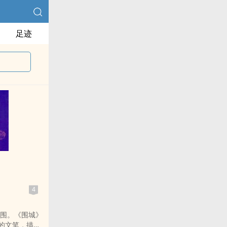
足迹
4
围。《围城》
的文笔，描写