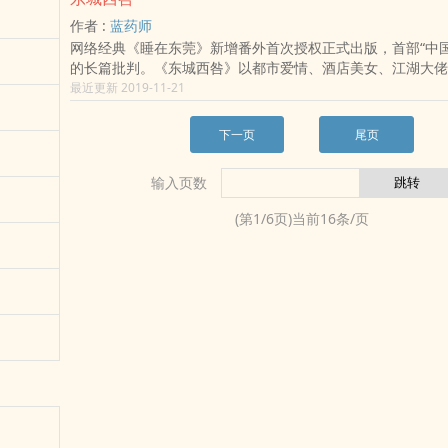
需要用一种特别长的剪刀，她这一把还是特地从杭州买来的。
经历了19年的艰辛，《一九四二》才得以公映。电影故事中
作者 :
蓝药师
老范、长工栓柱、佃户瞎鹿与媳妇花枝一家等灾民的逃荒之路
网络经典《睡在东莞》新增番外首次授权正式出版，首部“中国
国《时代》周刊记者白修德等人的四处斡旋、蒋介石国民政府
的长篇批判。《东城西咎》以都市爱情、酒店美女、江湖大佬
副线，比小说更立体生动地再现了面对天灾时我们这个民族的
“药引”，笔调幽默而不失深度，粗野而不失细腻，笔端游走于
最近更新 2019-11-21
影故事比小说更直观，甚至更具文学性，电影中未拍或删掉的
间，自成一派。这部“笑中带哭”的小说，对都市边缘人群、酒
予以保留。也由此看到刘震云获茅奖力作《一句顶一万句》前
业失足女子的凄凉命运进行了大量独特视角的描写，灯红酒绿
下一页
尾页
中充斥了现实批判和汪洋的想象，让人认识到堕落生活的美丽
代价，并营造了一种“万千红紫、过眼成灰”的艺术震撼。其对
输入页数
对底层的关注，都让人在宛然一笑后陷入深深的思索，被一些
想灵性的作品。
(第
1
/
6
页)当前
16
条/页