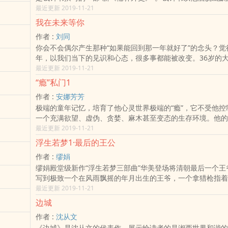
了一群知识分子的生活百态。克莱登大学哲学博士方鸿渐留学
最近更新 2019-11-21
个没有用的人，在欧洲四年，转了三个学校，改了几回专业，
我在未来等你
无所成。因为父亲和老丈人都伸手向他要学位证书，没有办法
作者 :
刘同
兰骗子手中买了这么个子虚乌有大学的假博士学位。他绝不愿
你会不会偶尔产生那种“如果能回到那一年就好了”的念头？觉
是为了尽晚辈的孝心，搞份假文凭也是心安理得，只要今后自
年，以我们当下的见识和心态，很多事都能被改变。36岁的
摇撞骗、他没有想到。老丈人已经将他的博士照片和游学履历
人生不尽如人意，一眼看得到终点。他很想回到自己的17岁
最近更新 2019-11-21
在报刊上了，方鸿渐一下船，来到这个阔别4年又毫无变化的
而天真的时代，重新来过。一次偶然，他真的回去了。只不过
到这份报纸，不由得面红耳赤，十分难堪。未婚妻和方鸿渐从
“瘾”私门1
新来过的机会。他依然36岁。他成了高三实习班主任。班级
撒手人寰。他蒙岳父大人资助得以负笈欧洲，所以回国后，先
作者 :
安娜芳芳
17岁的自己——一塌糊涂的刘大志。郝回归知道刘大志的未
母，这才回到家乡见爹娘。他刚进家门，小报记者便闻风而至
极端的童年记忆，培育了他心灵世界极端的“瘾”，它不受他控
幸与不幸。他想改变他。然而，当36岁的世故遇见17岁的热
士西服革履的仪态，使他成了县里大名鼎鼎的人物，提亲者更
一个充满欲望、虚伪、贪婪、麻木甚至变态的生存环境。他的
有这么简单……如果有一天，你也遇见了从前或未来的自己，
方鸿渐不喜欢这些土里土气又打扮时髦的女孩们，爱情在他心
为它的帮凶和保护伞，他家人离散、朋友反目；他濒临死亡、
最近更新 2019-11-21
你会相信吗？你会对他说什么？
空白的领域。春暖花开的时候，方鸿渐拜访了和自己一起留学
无法自救、无法求救。他，深陷“‘瘾’私门”。年轻的80后海归
苏文纨。在苏文纨家，他结识了苏的表妹唐晓芙。她是个天真
浮生若梦1·最后的王公
戴希和男友不意卷入一场精心策划的日本商人谋杀案，从此他
生。方鸿渐对唐晓芙一见倾心，堕入了情网，可是苏文纨喜欢
作者 :
缪娟
被彻底扰乱。很快，戴希被招募进一家著名的跨国公司联合化
渐不喜欢苏文纨的做作，但是他总不能狠下心来拒绝，怕伤害
缪娟殿堂级新作“浮生若梦三部曲”华美登场将清朝最后一个王
会，她发现公司大中华区总裁李威连患有一种名为“性瘾”（sex
写到极致一个在风雨飘摇的年月出生的王爷，一个拿猎枪指着
addiction）的心理疾病。就在戴希试图与自己的导师、美
王爷，一个亲眼目睹皇后婉容发疯的王爷，一个醉生梦死却暗
最近更新 2019-11-21
合作为李威连进行心理治疗，帮助他戒除“性瘾”的时候，可怕
王爷，一个终其一生都没留下骨肉血亲的王爷……一生仅此一
近。
边城
旦错过，便是永恒。人世间最难以承受的事，不是失去最爱的
作者 :
沈从文
知道你会失去她，却还要亲手将她推开……他是清朝最后的小
《边城》是沈从文的代表作，展示给读者的是湘西世界和谐的