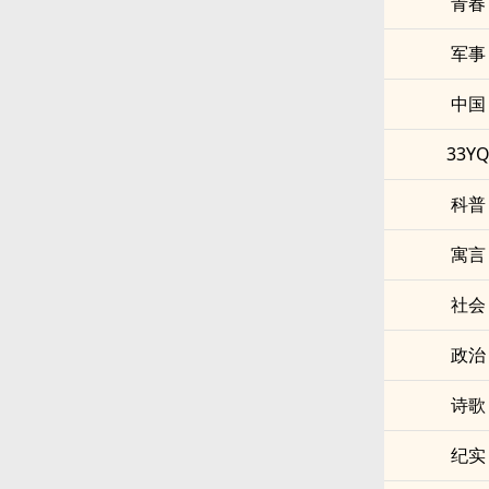
青春
军事
中国
33Y
科普
寓言
社会
政治
诗歌
纪实