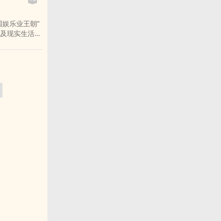
，刘震云以地主
为主线，以美
娱乐业王朝”
的不堪境况为
及现实生活为
生存态度。电
若虚若实之
镜头在书中都
店大亨和服务
身的影子。
、龙蛇混杂之
与残酷的生命
人性的认识，
学者誉为有思