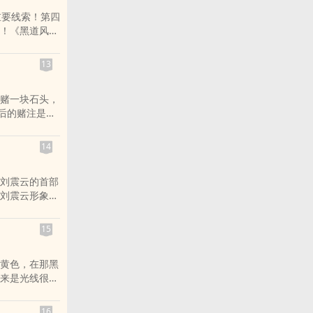
、几十万、几
重要线索！第四
本生意？如何
！《黑道风云
盘活少得可怜
赞扬，被成千上
局面？如何识
《新京报》、当
遇到的难题与
13
荣登2009
买卖发大财的
》邀请《黑道风
赌一块石头，
会巨大反响！孔
后的赌注是：
作者孔二狗荣获
，韩学龙编著
袂强力推荐！
又是一本犯罪
、各大门户网站
14
年代中国乡村
、《扬州晚
么秘密？一个
河北卫视、凤
刘震云的首部
水下龙鱼，山
扬子晚报》、
刘震云形象地
有关？国内首
、《潇湘晨
奥斯维辛！冯
小说！国内赌
中国网、中新
知道，但在
，有人跑路，
转载。新浪博
15
说外国人，中国
金，更有人成
道风云20
常震撼。”当年
无归……韩学
纪录！本书关
黄色，在那黑
去陕西逃荒。
族中人。了解
来是光线很阴
幸存者，完成
亲历东北黑道
着镜子在那里
后，王朔几次
容易剪得齐，
、再立项……
16