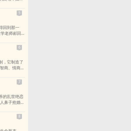
回国了。他是
生活散漫，学
5
、只好从爱尔
意做这事，可
得回到那一
己决不以此招
大学老师郝回归
大肆渲染地登
，回到那个阳光
故土，便先见
，他并没有重
未见过面，就
6
里，他遇见了
看望了岳父岳
来，也知道他的
，摄下了方博
制，它制造了
血，一切远没
是踏破门槛。
智商、情商成
你会想什么？
中仍一是一片
无限绝望；他
归来的女博士
心理学女研究生
、直爽的大学
7
们的平静生活
方鸿渐。方鸿
工，偶然的机
了苏小姐……
爷的乱世绝恋
ual
人鼻子抢婚的
国著名心理学家
守破碎河山的
的阴谋悄悄迫
次的爱恋，一
8
人，而是明明
王爷，哪怕大
生命形态。