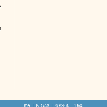
说
网
首页
阅读记录
搜索小说
顶部