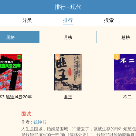
排行 - 现代
分类
排行
搜索
周榜
月榜
总榜
3 黑道风云20年
匪王
不二
围城
作者 :
钱钟书
人生是围城，婚姻是围城，冲进去了，就被生存的种种烦愁包
是钱钟书撰写的一部“新《儒林外史》”。钱钟书以他洒脱幽默