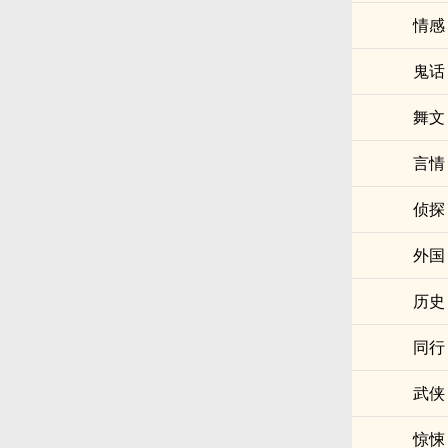
情感
鬼话
舞文
言情
侦探
外国
历史
同行
武侠
惊悚