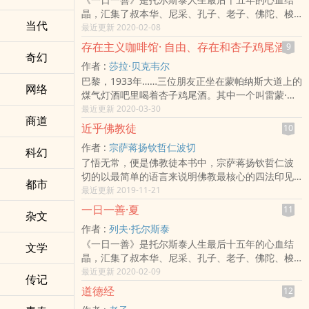
安》、《论贵人》及《讲道录》。本书根据瑞士苏
非理性之间的幽灵；他是一个天才，一个在人类哲
晶，汇集了叔本华、尼采、孔子、老子、佛陀、梭
黎世第欧根尼出版社1979年版《埃克哈特大师德语
学史、美学史上恣意表演的天才。他是一个孤独寂
当代
罗等伟大思想家的智慧精华，按照春夏秋冬，分为
最近更新 2020-02-08
讲道和论说集》、马内斯出版社1999年版《埃克哈
寞的先哲，一个在冷酷的银河里闪烁的星星。还有
四册，是托尔斯泰一生最重视、耗费精力最多的绝
特大师德语讲道录》并参考美国Kessinger
谁能高呼惟有日神与酒神及美好理想与非理性主义
存在主义咖啡馆· 自由、存在和杏子鸡尾酒
9
笔之作。《一日一善》将一年366天中的每一天作为
奇幻
Publishing Company《埃克哈特大师著作集》英
的激情碰撞，才能摆脱噩梦的纠缠呢？惟有尼采，
作者 :
莎拉·贝克韦尔
一个章节，包括了信仰、灵魂、欲望、爱、自我、
文版译出。
他的疯狂近乎癫狂。他的生命的冲动、意志的力
巴黎，1933年……三位朋友正坐在蒙帕纳斯大道上的
暴力、国家迷信、宗教、死、理性、幸福等人生主
量，让无数人彻夜难眠。《尼采的智慧·尼采自我哲
网络
煤气灯酒吧里喝着杏子鸡尾酒。其中一个叫雷蒙·阿
题。内容庞杂，写作却简洁而朴实，是一本适合大
学解读》囊括了尼采思想中最具代表性的观点和主
隆的年轻哲学家，正在向同为哲学家的让-保罗·萨特
最近更新 2020-03-30
众阅读的哲学笔记。编纂《一日一善》无疑是一项
张，包含有很多惊世警言，如“人是应该超越的东
商道
和西蒙娜·德·波伏娃盛赞一种他在德国发现的新鲜哲
巨大的工程，而托尔斯泰更是在生命的最后一刻仍
西”、“上帝死了”等。
近乎佛教徒
10
学——现象学。“你看，”他说，“如果你是一个现象
系怀于一日一善的校稿工作。这位被誉为关怀世上
作者 :
宗萨蒋扬钦哲仁波切
学家，你可以谈论这杯鸡尾酒，然后从中研究出哲
科幻
无数苦难大众的良知，用他这本求道巨著，为自己
了悟无常，便是佛教徒本书中，宗萨蒋扬钦哲仁波
学来！”就这样，20世纪影响最广泛也最深远的哲学
也为人类阐释了有关人生的意义和使命的真理，让
切的以最简单的语言来说明佛教最核心的四法印见
运动发端了。受到启发的萨特，将现象学与他那种
真理切实地存在于我们每个人的生活之中。生活处
都市
地，文字看似简单，却包含了深入浅出的层层奥
最近更新 2019-11-21
法式的人文主义情感结合在一起，创立了一门全新
处是哲学，只要读者用心去阅读《一日一善》，便
义。下笔行云流水，诙谐幽默又字字珠玑。在轻快
的哲学思想——现代存在主义。在本书中，英国著
可以从每日的章节中得到启示和鼓舞！让读者积聚
一日一善·夏
11
杂文
的字句后面，充满了引导无明众生脱离轮回的菩萨
名作家莎拉·贝克韦尔将历史、传记与哲学结合在一
正能量，收获宁静与幸福。
作者 :
列夫·托尔斯泰
大悲大愿。 他爽洁而俐落地破除常人对佛教徒的误
起，以史诗般恢弘的视角，激情地讲述了一个充满
《一日一善》是托尔斯泰人生最后十五年的心血结
解：佛教徒等于祥和与非暴力;其实，这并非佛法的
文学
了斗争、爱情、反抗与背叛的存在主义故事，深入
晶，汇集了叔本华、尼采、孔子、老子、佛陀、梭
核心。对于要成为一位佛教徒，你必须接受佛教的
探讨了在今天这个纷争不断、技术驱动的世界里，
罗等伟大思想家的智慧精华，按照春夏秋冬，分为
最近更新 2020-02-09
四法印见地：一切和合现象都是无常，一切情绪都
当我们每个人再次面对有关绝对自由、全球责任与
传记
四册，是托尔斯泰一生最重视、耗费精力最多的绝
是痛苦，一切事物无自性，以及证悟超越概念。宗
人类真实性的问题时，曾经也受过它们困扰的存在
道德经
12
笔之作。《一日一善》将一年366天中的每一天作为
萨蒋扬钦哲仁波切以实证的经验加以分析，体现四
主义者能告诉我们什么。