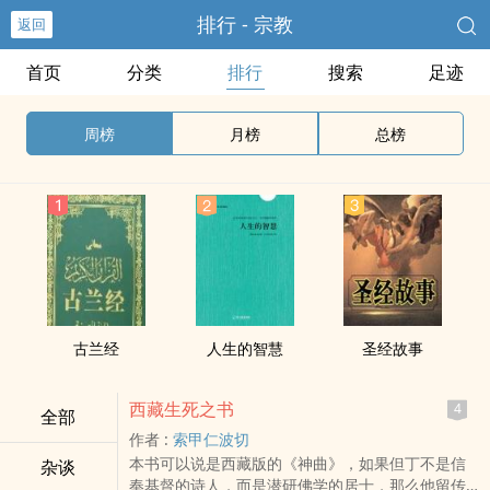
排行 - 宗教
返回
首页
分类
排行
搜索
足迹
周榜
月榜
总榜
古兰经
人生的智慧
圣经故事
西藏生死之书
4
全部
作者 :
索甲仁波切
本书可以说是西藏版的《神曲》，如果但丁不是信
杂谈
奉基督的诗人，而是潜研佛学的居士，那么他留传