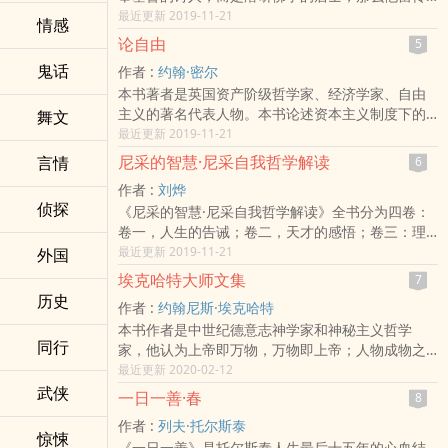
后世的，可能就不是神游天堂与地狱的见闻，而是
最近更新 2019-11-21
情感
论述因果轮回的《西藏生死书》了。本书无疑是当
论自由
5
代伟大的生死学巨著，一本实用的临终关怀手册；
鬼话
作者 :
约翰·密尔
它提供给读者的，不仅是有关死亡和临终的理论性
本书著者是英国资产阶级哲学家、经济学家、自由
描述，尤为可贵的它还提供了具体实践的方法。它
主义的著名代表人物。本书论述资本主义制度下的
舞文
认为死亡只是另一期生命的开始，是反映生命整体
公民自由权利，阐明社会所能合法施用于个人的权
最近更新 2019-11-21
意义的一面镜子。书中，深入讨论了如何认识生命
力的性质和限度，并提出了自由的各项原则。 关于
的真义，如何接受死亡，以及如何帮助临终者和亡
尼采的智慧·尼采自我哲学解读
言情
6
论自由这本书，密尔在引论中开宗明义地说，他所
者。
作者 :
刘烨
要讨论的是公民自由或社会自由，也就是要探讨社
侦探
《尼采的智慧·尼采自我哲学解读》全书分为四卷：
会所能合法施用于个人的权力的性质和限度。全书
卷一，人生的告诫；卷二，天才的感悟；卷三：理
要义可以概括为两条基本原则：一、个人的行为只
性的思考；卷四：疯狂的激情。全书囊括了尼采思
最近更新 2019-11-21
外国
要不涉及他人的利害，个人就有完全的行动自由，
想中最具代表性的观点和主张，包含有很多惊世警
不必向社会负责；他人对于这个人的行为不得干
埃克哈特大师文集
7
言，如“人是应该超越的东西”、“上帝死了”等。读其
涉，至多可以进行忠告、规劝或避而不理。二、只
历史
作者 :
约翰尼斯·埃克哈特
书而知其人，明其义而囿其辞。我们深信《尼采的
有当个人的行为危害到他人利益时，个人才应当接
本书作者是中世纪德意志神学家和神秘主义哲学
智慧·尼采自我哲学解读》对于帮助读者了解尼采有
受社会的或法律的惩罚。社会只有在这个时候，才
同行
家，他认为上帝即万物，万物即上帝；人物成物之
重要的作用。在存在主义的演讲过程中，尼采占着
对个人的行为有裁判权，也才能对个人施加强制力
景，人的灵性与上帝的神性是共通的。他的系列神
最近更新 2020-02-12
中心的席位：如果没有尼采，那么雅斯贝尔斯、海
量。
学思想不但构成了基督教新教的理论基础，而且哲
武侠
德格尔和萨特是不可思议的。并且，加缪《西西弗
一日一善·春
8
学家产生了极为深运的影响。本书包括了埃克哈特
斯的神话》的结论，听来也像是尼采遥远的回音。
作者 :
列夫·托尔斯泰
大师的主要论著，即《教海录》、《论属种的
他是一个幽灵，一个在人生的旅途中徘徊在理性与
惊悚
《一日一善》是托尔斯泰人生最后十五年的心血结