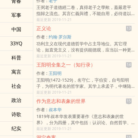
青春
作者 :
老子
一个章节，包括了信仰、灵魂、欲望、爱、自我、
见地最精要的部分，对于修行者有什大的助益。有
王弼老子道德經二卷，真得老子之學歟，蓋嚴君平
暴力、国家迷信、宗教、死、理性、幸福等人生主
缘读此书的人，都能更清楚地见识到法教的神髓，
指歸之流也。其言仁義與禮，不能自用，必待道以
题。内容庞杂，写作却简洁而朴实，是一本适合大
军事
了悟无常，解脱万千烦恼;原来，佛教徒不只是著僧
用之，天地萬物各得於一，豈特有功於老子哉。凡
最近更新 2019-11-21
众阅读的哲学笔记。编纂《一日一善》无疑是一项
袍，坐禅，戒荤食与禁欲;而是觉知这四种见地，化
百學者，蓋不可不知乎此也。予於是知弼本深於老
巨大的工程，而托尔斯泰更是在生命的最后一刻仍
解对如幻世事的执着。
正义论
13
中国
子，而易則末矣。其於易，多假諸老子之旨，而老
系怀于一日一善的校稿工作。这位被誉为关怀世上
作者 :
约翰·罗尔斯
子無資於易者，其有餘不足之跡，斷可見也。嗚
无数苦难大众的良知，用他这本求道巨著，为自己
33YQ
功利主义在现代道德哲学中占主导地位。其它理
呼，學其難哉！弼知佳兵者不祥之器，至於戰勝，
也为人类阐释了有关人生的意义和使命的真理，让
论，如直觉主义，没有提供能德观，应当以一种更
以喪禮處之，非老子之言，乃不知常善救人，故無
真理切实地存在于我们每个人的生活之中。生活处
抽象的社会契约论来替代功利主义。其出发点是：
最近更新 2019-11-21
棄人；常善救物，故無棄物。獨得諸河上公，而古
科普
处是哲学，只要读者用心去阅读《一日一善》，便
社会基本结构是正义的主题，人们在达成其它协议
本無有也。賴傅奕能辯之爾。然弼題是書曰道德
可以从每日的章节中得到启示和鼓舞！让读者积聚
王阳明全集之一（知行录）
14
之前，首先要就这会制度的原则达成协议。然而这
經，不析乎道德，而上下之，猶近於古歟！其文字
正能量，收获宁静与幸福。
寓言
作者 :
王阳明
种缔约不是一种实际的历史行为，而是在假定的原
則多謬誤，殆有不可讀者，令人惜之。嘗謂，弼之
王阳明(1472-1529)，名守仁，字伯安，自号阳明
初状态中的选择的结果。对这种选择的哲学描述只
於老子，張湛之於列子，郭象之於莊子，杜預之於
社会
子，为明代著名的哲学家。其学上承孟子，中继陆
能是：它是相互冷淡的个人在无知之幕背后的选
左氏，范甯之於穀梁，毛萇之於詩，郭璞之於爾
九渊，而形成为风靡时代中后期并与程朱理学分庭
最近更新 2019-11-21
择。对所选择的原则的直接检验是看按它们安排的
雅，完然成一家之學，後世雖有作者，未易加也。
抗礼的阳明心学。其学说不仅对我国明、清现代以
社会制度是否符合人们的直沉判断；另一个检验是
政治
予既繕寫弼書，并以記之。 政和乙未十月丁丑 嵩山
作为意志和表象的世界
15
至近现代的儒学有较大影响，而且波及日本、朝鲜
看它们是否适合人们的目的。由此产生了本书的三
晁說之鄜畤記。 克伏誦咸平，聖語有曰，老子道德
作者 :
叔本华
等国，成为东方文化的一个组成部分。今天，正确
个部分：理论、制度、目的。
經治世之要，明皇解雖燦然可觀，王弼所注，言簡
诗歌
1819年叔本华发表重要著作《意志和表象的世
评述王阳明学说，是中国思想史和中国文化史研究
意深，真得老氏清淨之旨。克自此求弼所注甚力，
界》，分为四册，其中包括：认识论、自然哲学、
的一个重要课题。新版《王阳明全集》经过认真校
而近世希有，蓋久而後得之，往歲攝建寧學官，嘗
纪实
美学和伦理学。这部书标志了叔本华思想发展的顶
最近更新 2019-11-21
勘整理，为海内外学术界深入研究王阳明学提供方
以刊行，既又得晁以道先生所題本，不分道德而上
点。尽管他因受到同代人的冷遇而感到失望，但他
便。
下之，亦無篇目，喜其近古，繕寫藏之，乾道庚
洞穴奇案
16