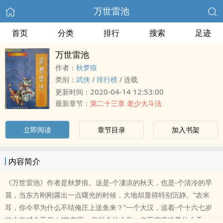
万世雷池
首页
分类
排行
搜索
足迹
万世雷池
作者：
秋梦痕
类别：
武侠
/
排行榜
/
连载
2020-04-14 12:53:00
更新时间：
最新章节：
第二十三章 老少大斗法
立即阅读
章节目录
加入书架
内容简介
《万世雷池》作者是秋梦痕。这是-个凄凉的秋天，也是-个清冷的早
晨，当东方刚刚露出一点曙光的时候，大地却显得特别沉静。“农米
耳，你今早为什么不结俺庄上送鱼来？”一个大汉，追着-个十六七岁
的少年喊个不停！“狗东西、鬼叫个什么劲：也不瞧瞧这是什么天