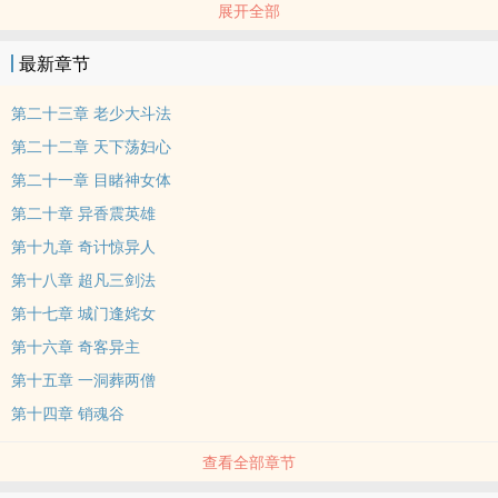
展开全部
候！”“哈：好小子，你哪来这么大的脾气，俺苟东溪可从没有得罪过
你。说真的，你哪一天不是一清早就给俺庄上送鱼来？”“去你的！”少
最新章节
年又回过头去道：“昨夜已经外地刮北风了，今天不打算下河。”“哈
哈！小农。大概你肚兜里还有几文，所以又偷懒啦。喂，刚刚天亮
第二十三章 老少大斗法
呀！走到河边来干什么？”
第二十二章 天下‍‌‎荡‎​‌妇­​心
第二十一章 目睹神女体
第二十章 异香震英雄
第十九章 奇计惊异人
第十八章 超凡三剑法
第十七章 城门逢姹女
第十六章 奇客异主
第十五章 一洞葬两僧
第十四章 销魂谷
查看全部章节