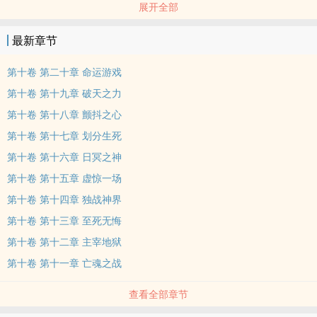
展开全部
值八百美金。虽然所付出的价值不能与收音机所拥有的价值划上等
号，但是影喜欢，他便买了下来。此时，收音机中传来的女人的吟唱
最新章节
让他又想起了影。影说，听到这个女人冷漠的声音从上个世纪生产的
扬声器中播出，仿佛就像闻到他的心所散发出来的味道。
第十卷 第二十章 命运游戏
第十卷 第十九章 破天之力
第十卷 第十八章 颤抖之心
第十卷 第十七章 划分生死
第十卷 第十六章 日冥之神
第十卷 第十五章 虚惊一场
第十卷 第十四章 独战神界
第十卷 第十三章 至死无悔
第十卷 第十二章 主宰地狱
第十卷 第十一章 亡魂之战
查看全部章节