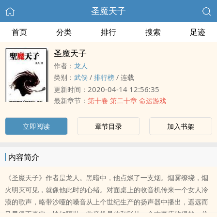
圣魔天子
首页
分类
排行
搜索
足迹
圣魔天子
作者：
龙人
类别：
武侠
/
排行榜
/
连载
2020-04-14 12:56:35
更新时间：
最新章节：
第十卷 第二十章 命运游戏
立即阅读
章节目录
加入书架
内容简介
《圣魔天子》作者是龙人。黑暗中，他点燃了一支烟。烟雾缭绕，烟
火明灭可见，就像他此时的心绪。对面桌上的收音机传来一个女人冷
漠的歌声，略带沙哑的嗓音从上个世纪生产的扬声器中播出，遥远而
又显得不真实，恍如隔世。收音机是他和影从一个古董店购得的，价