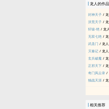
龙人的作
封神天子
/
龙
洪荒天子
/
龙
轩辕-绝
/
龙
无双七绝
/
龙
武圣门
/
龙人
灭秦记
/
龙人
玄兵破魔
/
龙
正邪天下
/
龙
奇门风云录
/
独战天涯
/
龙
相关推荐