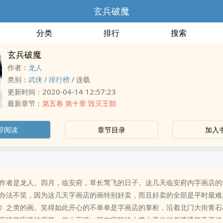
玄兵破魔
分类
排行
搜索
玄兵破魔
作者：
龙人
类别：
武侠
/
排行榜
/
连载
2020-04-14 12:57:23
更新时间：
最新章节：
第五卷 第十章 毁灭王朝
即阅读
章节目录
加入
作者是龙人。四月，临安府，草长莺飞的日子。这几天临安府内字画店的
办法不笑，因为这几天字画店的画特别好卖，而且好卖的全部是平时最难
》之类的画。笑得如此开心的不单单是字画店的掌柜，沿着北门大街青石
座建筑宏伟的府第，依山而建，现在宅第的大堂上高坐的老婆婆笑意更浓