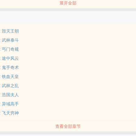
展开全部
大门门外。门外一排长凳，几位仆人端坐其上。不时有人低眉顺眼走进来
音图》交与仆人，便有人从一个木箱抓些碎银给他。
章 毁灭王朝
章 武林泰斗
章 丐门奇规
章 途中风云
章 鬼手奇术
章 铁血天皇
章 武林之乱
章 浩国夫人
章 异域高手
章 飞天穷神
查看全部章节