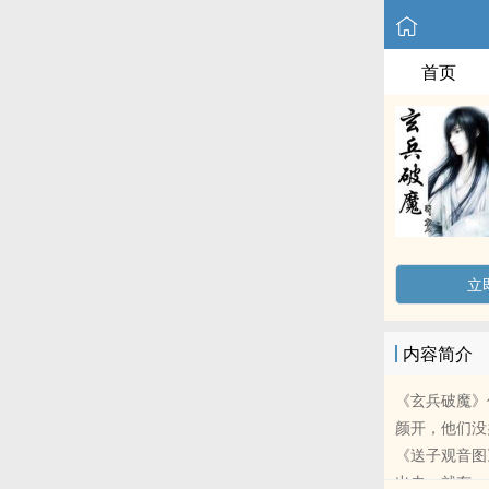
首页
立
内容简介
《玄兵破魔》
颜开，他们没
《送子观音图
出去，就有一