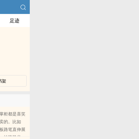
足迹
书架
掌柜都是喜笑
卖的。比如
板路笔直伸展
，她静静坐