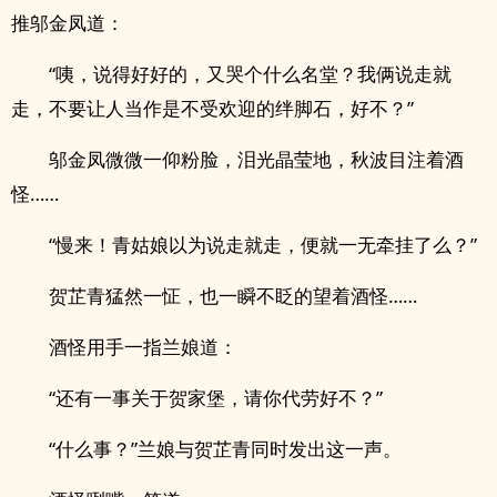
推邬金凤道：
“咦，说得好好的，又哭个什么名堂？我俩说走就
走，不要让人当作是不受欢迎的绊脚石，好不？”
邬金凤微微一仰粉脸，泪光晶莹地，秋波目注着酒
怪……
“慢来！青姑娘以为说走就走，便就一无牵挂了么？”
贺芷青猛然一怔，也一瞬不眨的望着酒怪……
酒怪用手一指兰娘道：
“还有一事关于贺家堡，请你代劳好不？”
“什么事？”兰娘与贺芷青同时发出这一声。