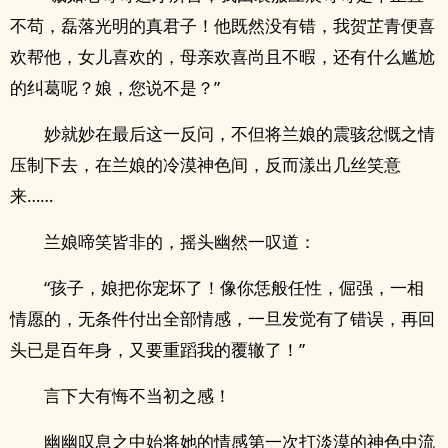
不苟，磊落光明的真君子！他既然没有错，我贺芷青便喜
欢帮他，女儿喜欢的，母亲欢喜尚且不暇，还有什么尴尬
的纠葛呢？娘，您说不是？”
妙就妙在最后这一反问，不但将兰娘的震骇忿慨之情
压制下去，在兰娘的冷漠神色间，反而漾出几丝笑意
来……
兰娘啼笑皆非的，摇头幽然一叹道：
“孩子，娘把你宠坏了！像你恁般任性，倔强，一相
情愿的，无条件付出全部情感，一旦发觉有了错误，再回
头已是百年身，又要重蹈我的覆辙了！”
言下大有悔不当初之感！
幽幽叹息之中始将她的情感第一次打淡漠的神色中流