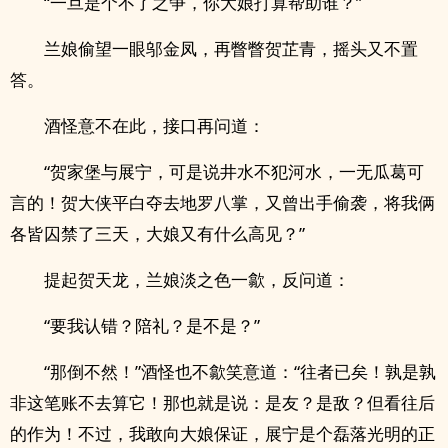
“一旦是个不了之争，你大娘打算帮助谁？”
兰娘偷望一眼邬金凤，再瞥瞥贺芷青，摇头又不置
答。
酒怪意不在此，接口再问道：
“贺家堡与展宁，可是说井水不犯河水，一无瓜葛可
言的！贺大侠平白夺去地罗八掌，又曾出手偷袭，将我俩
各皆囚禁了三天，大娘又有什么高见？”
提起贺天龙，兰娘淡之色一歙，反问道：
“要我认错？陪礼？是不是？”
“那倒不然！”酒怪也不歙笑意道：“往者已矣！孰是孰
非这笔账不去算它！那也就是说：是友？是敌？但看往后
的作为！不过，我敢向大娘保证，展宁是个磊落光明的正