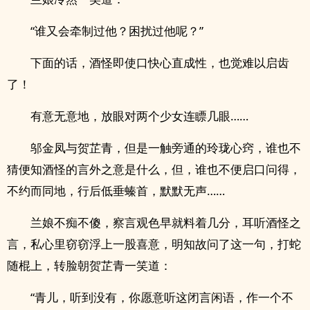
“谁又会牵制过他？困扰过他呢？”
下面的话，酒怪即使口快心直成性，也觉难以启齿
了！
有意无意地，放眼对两个少女连瞟几眼……
邬金凤与贺芷青，但是一触旁通的玲珑心窍，谁也不
猜便知酒怪的言外之意是什么，但，谁也不便启口问得，
不约而同地，行后低垂螓首，默默无声……
兰娘不痴不傻，察言观色早就料着几分，耳听酒怪之
言，私心里窃窃浮上一股喜意，明知故问了这一句，打蛇
随棍上，转脸朝贺芷青一笑道：
“青儿，听到没有，你愿意听这闭言闲语，作一个不