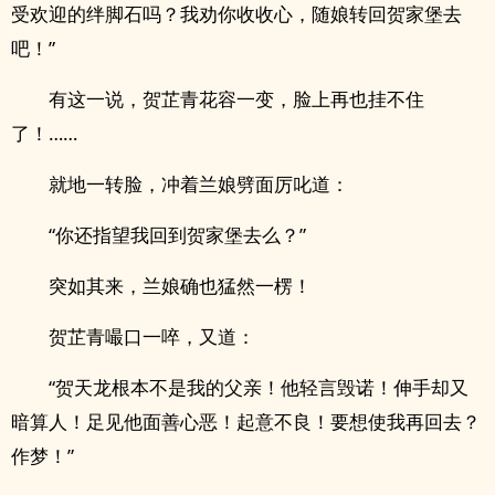
受欢迎的绊脚石吗？我劝你收收心，随娘转回贺家堡去
吧！”
有这一说，贺芷青花容一变，脸上再也挂不住
了！……
就地一转脸，冲着兰娘劈面厉叱道：
“你还指望我回到贺家堡去么？”
突如其来，兰娘确也猛然一楞！
贺芷青嘬口一啐，又道：
“贺天龙根本不是我的父亲！他轻言毁诺！伸手却又
暗算人！足见他面善心恶！起意不良！要想使我再回去？
作梦！”