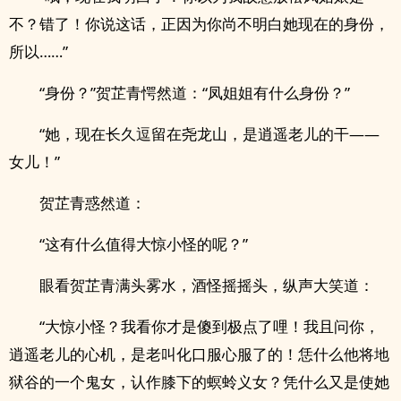
不？错了！你说这话，正因为你尚不明白她现在的身份，
所以……”
“身份？”贺芷青愕然道：“凤姐姐有什么身份？”
“她，现在长久逗留在尧龙山，是逍遥老儿的干——
女儿！”
贺芷青惑然道：
“这有什么值得大惊小怪的呢？”
眼看贺芷青满头雾水，酒怪摇摇头，纵声大笑道：
“大惊小怪？我看你才是傻到极点了哩！我且问你，
逍遥老儿的心机，是老叫化口服心服了的！恁什么他将地
狱谷的一个鬼女，认作膝下的螟蛉义女？凭什么又是使她