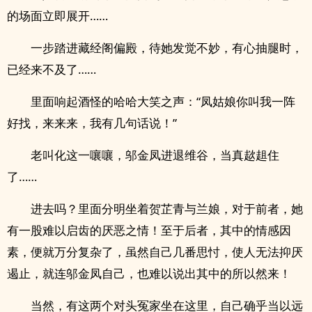
的场面立即展开……
一步踏进藏经阁偏殿，待她发觉不妙，有心抽腿时，
已经来不及了……
里面响起酒怪的哈哈大笑之声：“凤姑娘你叫我一阵
好找，来来来，我有几句话说！”
老叫化这一嚷嚷，邬金凤进退维谷，当真趑趄住
了……
进去吗？里面分明坐着贺芷青与兰娘，对于前者，她
有一股难以启齿的厌恶之情！至于后者，其中的情感因
素，便就万分复杂了，虽然自己几番思忖，使人无法抑厌
遏止，就连邬金凤自己，也难以说出其中的所以然来！
当然，有这两个对头冤家坐在这里，自己确乎当以远