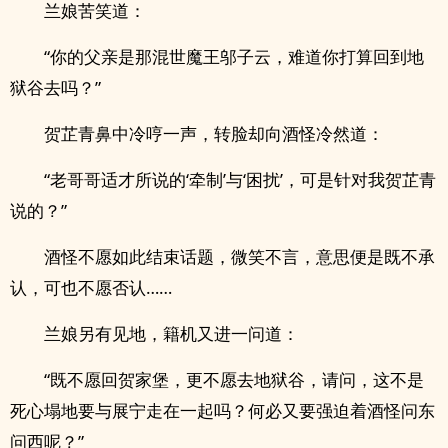
兰娘苦笑道：
“你的父亲是那混世魔王邬子云，难道你打算回到地
狱谷去吗？”
贺芷青鼻中冷哼一声，转脸却向酒怪冷然道：
“老哥哥适才所说的‘牵制’与‘困扰’，可是针对我贺芷青
说的？”
酒怪不愿如此结束话题，微笑不言，意思便是既不承
认，可也不愿否认……
兰娘另有见地，籍机又进一问道：
“既不愿回贺家堡，更不愿去地狱谷，请问，这不是
死心塌地要与展宁走在一起吗？何必又要强迫着酒怪问东
问西呢？”