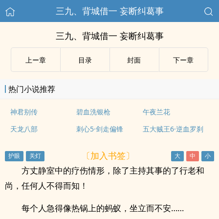
三九、背城借一 妄断纠葛事
三九、背城借一 妄断纠葛事
上ー章
目录
封面
下ー章
热门小说推荐
神君别传
碧血洗银枪
午夜兰花
天龙八部
刺心5·剑走偏锋
五大贼王6·逆血罗刹
〔加入书签〕
方丈静室中的疗伤情形，除了主持其事的了行老和
尚，任何人不得而知！
每个人急得像热锅上的蚂蚁，坐立而不安……