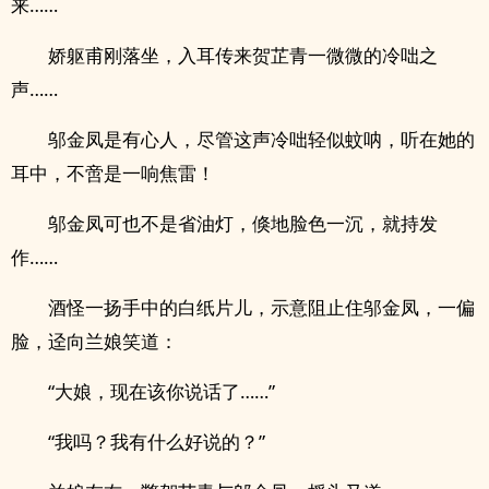
来……
娇躯甫刚落坐，入耳传来贺芷青一微微的冷咄之
声……
邬金凤是有心人，尽管这声冷咄轻似蚊呐，听在她的
耳中，不啻是一响焦雷！
邬金凤可也不是省油灯，倏地脸色一沉，就持发
作……
酒怪一扬手中的白纸片儿，示意阻止住邬金凤，一偏
脸，迳向兰娘笑道：
“大娘，现在该你说话了……”
“我吗？我有什么好说的？”