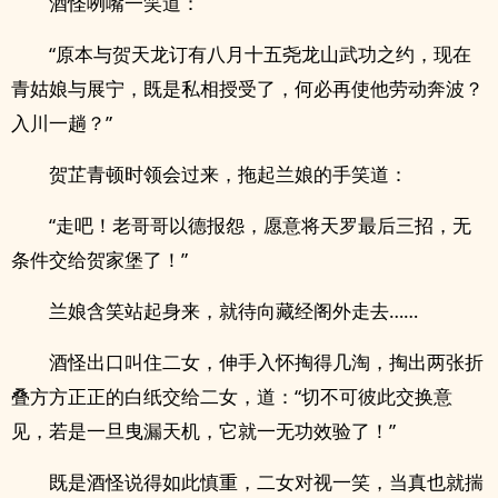
酒怪咧嘴一笑道：
“原本与贺天龙订有八月十五尧龙山武功之约，现在
青姑娘与展宁，既是私相授受了，何必再使他劳动奔波？
入川一趟？”
贺芷青顿时领会过来，拖起兰娘的手笑道：
“走吧！老哥哥以德报怨，愿意将天罗最后三招，无
条件交给贺家堡了！”
兰娘含笑站起身来，就待向藏经阁外走去……
酒怪出口叫住二女，伸手入怀掏得几淘，掏出两张折
叠方方正正的白纸交给二女，道：“切不可彼此交换意
见，若是一旦曳漏天机，它就一无功效验了！”
既是酒怪说得如此慎重，二女对视一笑，当真也就揣