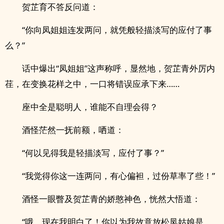
贺芷育不答反问道：
“你向凤姐姐连发两问，就凭般轻描淡写的应付了事
么？”
话中爆出“凤姐姐”这声称呼，显然地，贺芷青外厉内
荏，在变换花样之中，一口将错误应承下来……
座中全是聪明人，谁能不自理会得？
酒怪茫然一抚前额，哂道：
“何以见得我是轻描淡写，应付了事？”
“我觉得你这一连两问，有心偏袒，过份草率了些！”
酒怪一眼瞥及贺芷青的娇憨神色，恍然大悟道：
“哦，现在我明白了！你以为我故意放松凤姑娘是