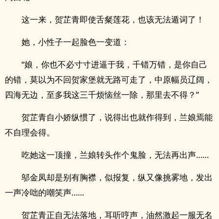
这一来，贺芷青即使舌粲莲花，也该无法遁词了！
她，小性子一起脸色一变道：
“娘，你也不必寸寸进逼于我，千错万错，是你自己
的错，莫以为不回贺家堡就无路可走了，中原幅员辽阔，
四海无边，至多我这三千烦恼丝一除，那里去不得？”
贺芷青自小娇纵惯了，说得出也就作得到，兰娘焉能
不自理会得。
吃她这一顶撞，兰娘转头作个鬼脸，无法再出声……
邬金凤却是别有胸襟，似报复，纵又像挑雾地，发出
一声冷咄的嘲笑声……
贺芷青正自无法落地，耳听哼声，油然激起一服无名