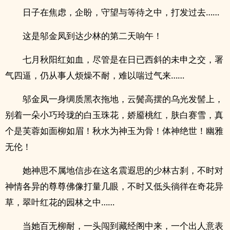
日子在焦虑，企盼，守望与等待之中，打发过去……
这是邬金凤到达少林的第二天响午！
七月秋阳红如血，尽管是在日已西斜的未申之交，署
气四逼，仍从事人烦燥不耐，难以喘过气来……
邬金凤一身绸质黑衣拖地，云鬓高摆的乌光发髻上，
别着一朵小巧玲珑的白玉珠花，娇靥桃红，肤白赛雪，真
个是芙蓉如面柳如眉！秋水为神玉为骨！体神绝世！幽雅
无伦！
她神思不属地信步在这名震遐思的少林古刹，不时对
神情各异的尊尊佛像打量几眼，不时又低头徜徉在奇花异
草，翠叶红花的园林之中……
当她百无柳耐，一头闯到藏经阁中来，一个出人意表