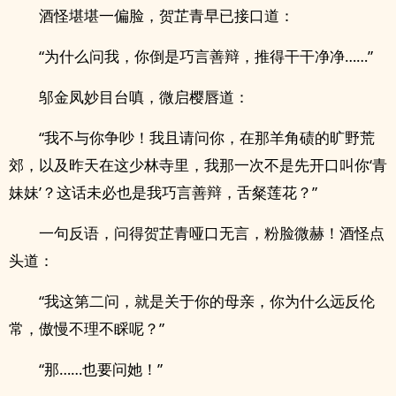
酒怪堪堪一偏脸，贺芷青早已接口道：
“为什么问我，你倒是巧言善辩，推得干干净净……”
邬金凤妙目台嗔，微启樱唇道：
“我不与你争吵！我且请问你，在那羊角碛的旷野荒
郊，以及昨天在这少林寺里，我那一次不是先开口叫你‘青
妹妹’？这话未必也是我巧言善辩，舌粲莲花？”
一句反语，问得贺芷青哑口无言，粉脸微赫！酒怪点
头道：
“我这第二问，就是关于你的母亲，你为什么远反伦
常，傲慢不理不睬呢？”
“那……也要问她！”