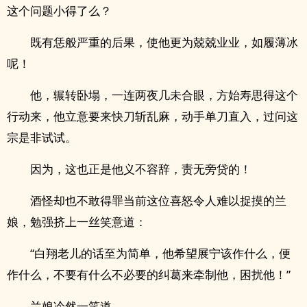
这个问题小得了么？
既有恁般严重的后果，使他更为兢兢业业，如履薄冰
呢！
他，辗转卧塌，一连两夜几未合眼，方始寿思得这个
行动来，他立意要来快刀斩乱麻，动手单刀直入，过问这
宗是非试试。
因为，这也正是他义不容辞，责无旁贷的！
酒怪却也不敢得罪当前这位喜怒令人难以捉摸的兰
娘，勉强挤上一丝笑意道：
“白翔老儿的话至为简单，他希望展宁该作什么，便
作什么，不要有什么不必要的纠葛来牵制他，困扰他！”
兰娘冷然一笑道．