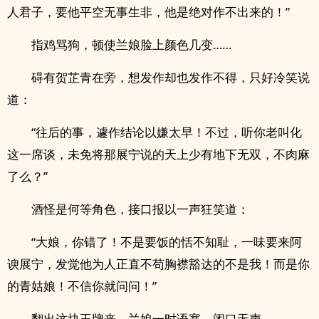
人君子，要他平空无事生非，他是绝对作不出来的！”
指鸡骂狗，顿使兰娘脸上颜色几变……
碍有贺芷青在旁，想发作却也发作不得，只好冷笑说
道：
“往后的事，遽作结论以嫌太早！不过，听你老叫化
这一席谈，未免将那展宁说的天上少有地下无双，不肉麻
了么？”
酒怪是何等角色，接口报以一声狂笑道：
“大娘，你错了！不是要饭的恬不知耻，一味要来阿
谀展宁，发觉他为人正直不苟胸襟豁达的不是我！而是你
的青姑娘！不信你就问问！”
翻出这块王牌来，兰娘一时语塞，闭口无声……