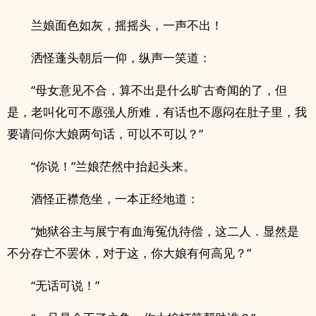
兰娘面色如灰，摇摇头，一声不出！
洒怪蓬头朝后一仰，纵声一笑道：
“母女意见不合，算不出是什么旷古奇闻的了，但
是，老叫化可不愿强人所难，有话也不愿闷在肚子里，我
要请问你大娘两句话，可以不可以？”
“你说！”兰娘茫然中抬起头来。
酒怪正襟危坐，一本正经地道：
“她狱谷主与展宁有血海冤仇待偿，这二人．显然是
不分存亡不罢休，对于这，你大娘有何高见？”
“无话可说！”