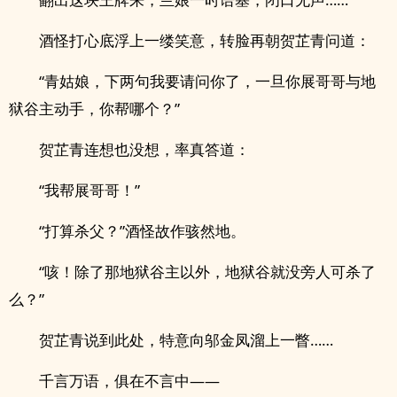
酒怪打心底浮上一缕笑意，转脸再朝贺芷青问道：
“青姑娘，下两句我要请问你了，一旦你展哥哥与地
狱谷主动手，你帮哪个？”
贺芷青连想也没想，率真答道：
“我帮展哥哥！”
“打算杀父？”酒怪故作骇然地。
“咳！除了那地狱谷主以外，地狱谷就没旁人可杀了
么？”
贺芷青说到此处，特意向邬金凤溜上一瞥……
千言万语，俱在不言中——