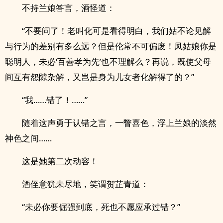
不持兰娘答言，酒怪道：
“不要问了！老叫化可是看得明白，我们姑不论见解
与行为的差别有多么远？但是伦常不可偏废！凤姑娘你是
聪明人，未必‘百善孝为先’也不理解么？再说，既使父母
间互有怨隙杂解，又岂是身为儿女者化解得了的？”
“我……错了！……”
随着这声勇于认错之言，一瞥喜色，浮上兰娘的淡然
神色之间……
这是她第二次动容！
酒侄意犹未尽地，笑谓贺芷青道：
“未必你要倔强到底，死也不愿应承过错？”