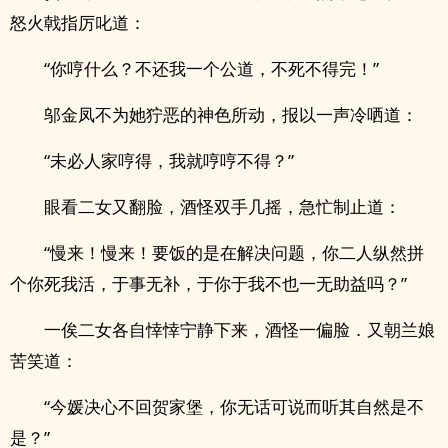
怒火戟指厉叱道：
“你哼什么？不还我一个公道，不死不得完！”
邬金凤不为她狞恶的神色所动，报以一声冷哂道：
“未必人家哼得，我就哼哼不得？”
眼看二女又翻脸，酒怪双手几摇，急忙制止道：
“慢来！慢来！要饭的是在解决问题，你二人纵然拼
个你死我活，于事无补，于你于我不也一无助益吗？”
一俟二女各自悻悻宁静下来，酒怪一偏脸．又朝兰娘
苦笑道：
“今媛决心不回贺家堡，你无话可说而听其自然是不
是？”