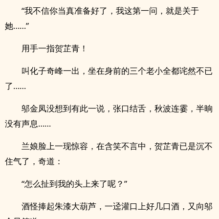
“我不信你当真准备好了，我这第一问，就是关于
她……”
用手一指贺芷青！
叫化子奇峰一出，坐在身前的三个老小全都诧然不已
了……
邬金凤没想到有此一说，张口结舌，秋波连霎，半晌
没有声息……
兰娘脸上一现惊容，在含笑不言中，贺芷青已是沉不
住气了，奇道：
“怎么扯到我的头上来了呢？”
酒怪捧起朱漆大葫芦，一迳灌口上好几口酒，又向邬