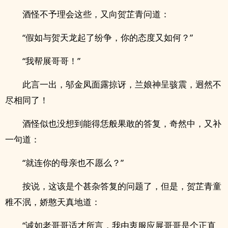
酒怪不予理会这些，又向贺芷青问道：
“假如与贺天龙起了纷争，你的态度又如何？”
“我帮展哥哥！”
此言一出，邬金凤面露掠讶，兰娘神呈骇震，迥然不
尽相同了！
酒怪似也没想到能得恁般果敢的答复，奇然中，又补
一句道：
“就连你的母亲也不愿么？”
按说，这该是个甚杂答复的问题了，但是，贺芷青童
稚不泯，娇憨天真地道：
“诚如老哥哥适才所言，我由衷服应展哥哥是个正直