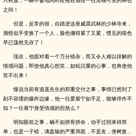
只秋波，一瞬不霎地同时瞪视在酒怪一往滑稽可笑的神色
之间！
但是，反常的很，自踏进这座威震武林的少林寺来，
酒怪似乎变换了一个人，脸色绷得紧了又紧，惯见的嘻色
早已荡然无存了！
现在，他面对着一个万分错杂，而又令人难以排解的
情感问题，即使他真心想笑，如铅沉重的心事，也将使他
笑不出来！
慢说当前有逍遥先生的郑重交付之事，事情已然到了
刻不容缓的爆炸边缘，他一往爱展宁如手足，能够佯作不
知？一任展宁身受情感的煎熬么？
明知眼前之事，确不如拼骨拼命，动手过招来得简
单，也是一子错，满盘输的严重局面，不是友，便树敌，