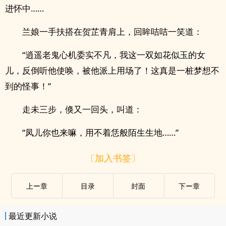
进怀中……
兰娘一手扶搭在贺芷青肩上，回眸咭咭一笑道：
“逍遥老鬼心机委实不凡，我这一双如花似玉的女
儿，反倒听他使唤，被他派上用场了！这真是一桩梦想不
到的怪事！”
走未三步，倏又一回头，叫道：
“凤儿你也来嘛，用不着恁般陌生生地……”
〔加入书签〕
上ー章
目录
封面
下ー章
最近更新小说