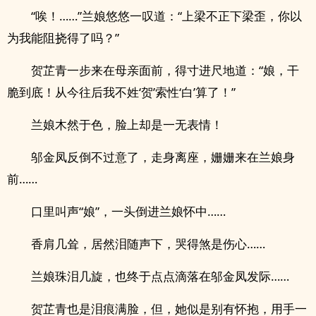
“唉！……”兰娘悠悠一叹道：“上梁不正下梁歪，你以
为我能阻挠得了吗？”
贺芷青一步来在母亲面前，得寸进尺地道：“娘，干
脆到底！从今往后我不姓‘贺’索性‘白’算了！”
兰娘木然于色，脸上却是一无表情！
邬金凤反倒不过意了，走身离座，姗姗来在兰娘身
前……
口里叫声“娘”，一头倒进兰娘怀中……
香肩几耸，居然泪随声下，哭得煞是伤心……
兰娘珠泪几旋，也终于点点滴落在邬金凤发际……
贺芷青也是泪痕满脸，但，她似是别有怀抱，用手一