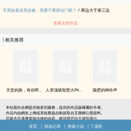
车尾贴着追尾必嫁，我要不要踩油门呢？
/
两边大于第三边
查看全部作品
相关推荐
天堂的路，有你即是幸福
人类顶级智慧大PK，宇宙密码的欢乐与传奇——文盲正侃时间史
隔壁的呻吟声
本站面向全網提供無差別服務，提供的作品版權屬於作者。
作品均由網友上傳或系統爬蟲自動抓取自互聯網公開資料。
可能含不適應當地法律的內容，敬請用戶自主識別退出。
如無意中侵犯了您的權利，敬請聯系我們。
首页
阅读记录
搜索小说
顶部