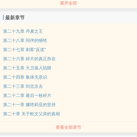
展开全部
和哈维尔则继续追随“刺客兄弟会”。朋友间的反目和姐弟间的嫌隙在
一次次回到过去的体验中愈演愈烈。虽然宋军的炮火震撼着大地，但
最新章节
是蒙古大军的铁骑却从未因此而退怯。在战火纷飞的古代中国，欧文
和朋友们分别进入了各自祖先的记忆，并且不知情的情况下，在战争
第二十九章 丹麦之王
前线一次次的针锋相对，只为夺回伊甸三叉戟，为效忠的阵营赢得主
第二十八章 同伴的牺牲
动权。当他们取道中国，不经意间在罕儿合勒敦山重逢时，意外发生
第二十七章 刺客“反道”
了，第二件戟刃竟然创造出不论是圣殿骑士还是刺客兄弟会都没有料
第二十六章 碎片的真正所在
到的巨大威胁。事已至此，刺客兄弟会与圣殿骑士只能携手合作找出
第三件戟刃，去化解*终的危机，解开最后的谜题。而那至关重要的第
第二十五章 大卫落入陷阱
三件戟刃，就藏在斯堪的纳维亚维京人的历史当中……
第二十四章 集体无意识
第二十三章 到北京去
第二十二章 最后一枚碎片
第二十一章 娜塔莉亚的坚持
第二十章 关于欧文父亲的真相
查看全部章节