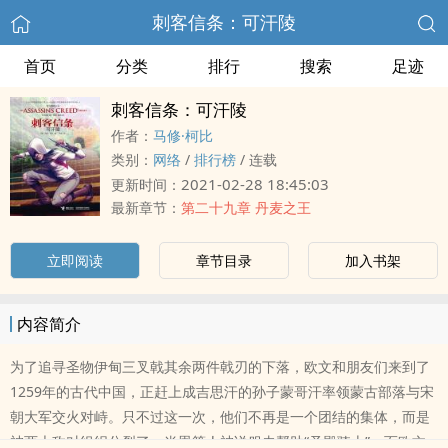
刺客信条：可汗陵
首页
分类
排行
搜索
足迹
刺客信条：可汗陵
作者：
马修·柯比
类别：
网络
/
排行榜
/
连载
2021-02-28 18:45:03
更新时间：
最新章节：
第二十九章 丹麦之王
立即阅读
章节目录
加入书架
内容简介
为了追寻圣物伊甸三叉戟其余两件戟刃的下落，欧文和朋友们来到了
1259年的古代中国，正赶上成吉思汗的孙子蒙哥汗率领蒙古部落与宋
朝大军交火对峙。只不过这一次，他们不再是一个团结的集体，而是
被两大敌对组织分裂了。肖恩等人被说服去帮助“圣殿骑士”，而欧文