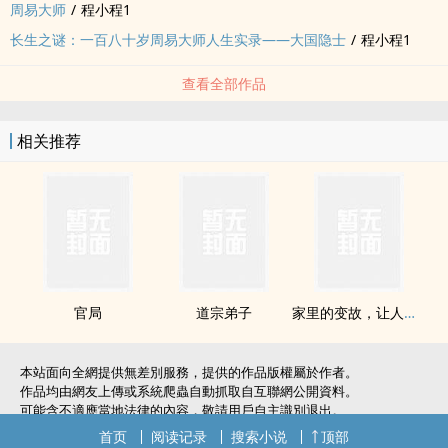
周易大师
/
程小程1
长生之谜：一百八十岁周易大师人生实录——大国隐士
/
程小程1
查看全部作品
相关推荐
官局
道宗弟子
家里的变故，让人只想逃离一切
本站面向全網提供無差別服務，提供的作品版權屬於作者。
作品均由網友上傳或系統爬蟲自動抓取自互聯網公開資料。
可能含不適應當地法律的內容，敬請用戶自主識別退出。
如無意中侵犯了您的權利，敬請聯系我們。
首页
阅读记录
搜索小说
顶部