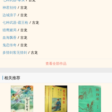
神君别传
/
古龙
边城浪子
/
古龙
七种武器-霸王枪
/
古龙
猎鹰赌局
/
古龙
血海飘香
/
古龙
鬼恋传奇
/
古龙
多情剑客无情剑
/
古龙
查看全部作品
相关推荐