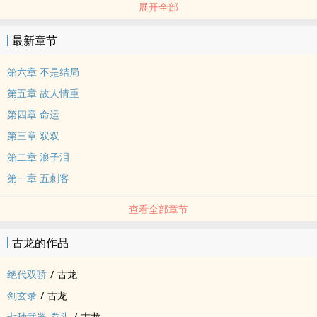
展开全部
性命。孔雀翎系由孔雀山庄的主人耗尽心血打造成功的。当时，三十
六名无敌于天下的黑道高手为了毁灭孔雀山庄，竟结下血盟，联手进
最新章节
攻，结果全部丧生在孔雀翎下，从此，孔雀翎名扬天下。在此后的三
百年间，也有近三百人死于孔雀翎，他们不是一流宗主，就是一代绝
第六章 不是结局
顶高手，都因进犯孔雀山庄而毙命。孔雀山庄也唯赖孔雀翎，数百年
第五章 故人情重
来一直屹立江湖，八面威风。到孔雀山庄庄主秋凤梧（小武）之父那
第四章 命运
一代时，孔雀翎不幸被遗失在泰山之巅，未能找回，但江湖中未有人
第三章 双双
知，秋天鸣仍然能与娇妻爱子过着平静幸福的生活。但孔雀翎遗失在
泰山之巅。
第二章 浪子泪
第一章 五刺客
查看全部章节
古龙的作品
绝代双骄
/
古龙
剑玄录
/
古龙
七种武器-拳头
/
古龙