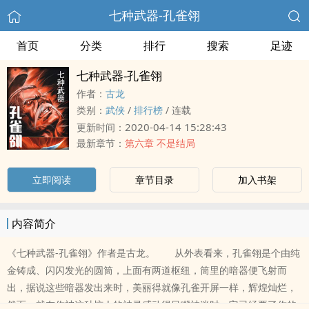
七种武器-孔雀翎
首页
分类
排行
搜索
足迹
七种武器-孔雀翎
作者：
古龙
类别：
武侠
/
排行榜
/
连载
2020-04-14 15:28:43
更新时间：
最新章节：
第六章 不是结局
立即阅读
章节目录
加入书架
内容简介
《七种武器-孔雀翎》作者是古龙。 从外表看来，孔雀翎是个由纯
金铸成、闪闪发光的圆筒，上面有两道枢纽，筒里的暗器便飞射而
出，据说这些暗器发出来时，美丽得就像孔雀开屏一样，辉煌灿烂，
然而，就在你被这种惊人的神灵感动得目瞪神迷时，它已经要了你的