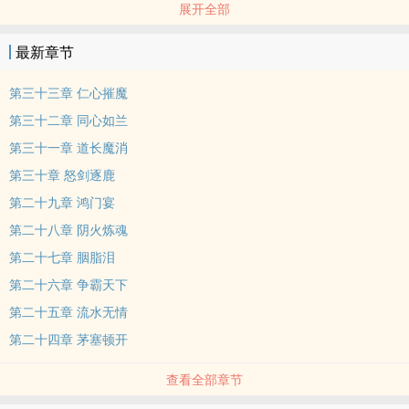
展开全部
多情，淑女诡奸；魔教邪恶，仁心摧坚；魔女凶残，侠肠寸断。为侠
义，勇闯情关；为武林，热血浸剑；大侠为谁死，忠魂有谁怜，——
最新章节
夜月斩。
第三十三章 仁心摧魔
第三十二章 同心如兰
第三十一章 道长魔消
第三十章 怒剑逐鹿
第二十九章 鸿门宴
第二十八章 阴火炼魂
第二十七章 胭脂泪
第二十六章 争霸天下
第二十五章 流水无情
第二十四章 茅塞顿开
查看全部章节