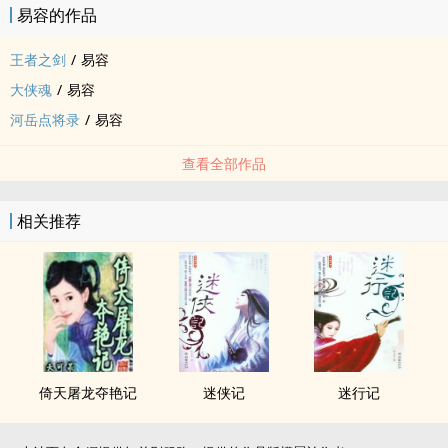
易容的作品
王者之剑
/
易容
大侠魂
/
易容
河岳点将录
/
易容
查看全部作品
相关推荐
倚天屠龙夺艳记
迷侠记
迷行记