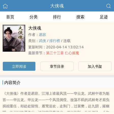
大侠魂
首页
分类
排行
搜索
足迹
大侠魂
作者：
易容
类别：
武侠
/
排行榜
/
连载
2020-04-14 13:02:14
更新时间：
最新章节：
第三十三章 仁心摧魔
立即阅读
章节目录
加入书架
内容简介
《大侠魂》作者是易容。江湖上谁最风流——华云龙。武林中谁为魁
首——华云龙。华云龙——一个风流倜傥、放荡不羁的武林奇才肩负
揖凶重任，却处处留情、雁莺追欢，走荆门，过襄樊，赴九阴，摧幽
冥，徐州行艳遇迭出，鸿门宴尽显侠义。刀光剑影，处处惜怜；少年