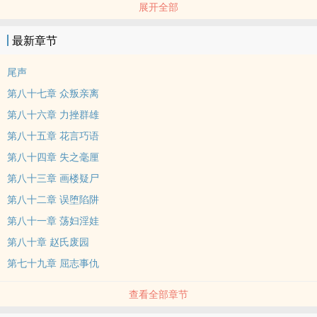
展开全部
下飞掠而上，兔起鹊落，片刻间，便抵达半山腰一处空旷场上，人影
倏然一顿而敛，现出一个面色苍白，大腹便便的年轻少妇。那少妇穿
最新章节
一袭松宽的紫色罗衫，头挽松髻，肩后剑穗飘拂，因为腹大如鼓，又
经过一阵急迫的奔驰，显得已有几分疲惫，但从她苍白的面庞和锐利
尾声
的目光中，却透射出一片坚毅刚强的神色。
第八十七章 众叛亲离
第八十六章 力挫群雄
第八十五章 花言巧语
第八十四章 失之毫厘
第八十三章 画楼疑尸
第八十二章 误堕陷阱
第八十一章 ‎荡‍‎‌妇‎‍­淫‌‍娃‎​
第八十章 赵氏废园
第七十九章 屈志事仇
查看全部章节