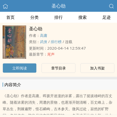
圣心劫
首页
分类
排行
搜索
足迹
圣心劫
作者：
高庸
类别：
武侠
/
排行榜
/
连载
2020-04-14 12:59:47
更新时间：
最新章节：
尾声
立即阅读
章节目录
加入书架
内容简介
《圣心劫》作者是高庸。晖拨开迷漫的浓雾，露出了挺拔雄峙的百丈
峰。随着浓雾的消失，周遭的景物，也逐渐开朗清晰，百丈峰上，杂
草丛生，荆棘遍野，怪石嶙峋，古木参天。微风过处，寂然的旷野
间，忽然传来一阵急促的衣袂飘风声响。一条迅速无比的人影，从山