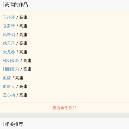
高庸的作品
玉连环
/
高庸
香罗带
/
高庸
风铃剑
/
高庸
感天录
/
高庸
天龙卷
/
高庸
残剑孤星
/
高庸
胭脂宝刀
/
高庸
血嫁
/
高庸
血影人
/
高庸
圣心劫
/
高庸
查看全部作品
相关推荐