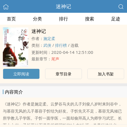
迷神记
首页
分类
排行
搜索
足迹
迷神记
作者：
施定柔
类别：
武侠
/
排行榜
/
连载
2020-04-14 12:51:00
更新时间：
最新章节：
尾声
立即阅读
章节目录
加入书架
内容简介
《迷神记》作者是施定柔。云梦谷马夫的儿子刘俊八岁时来到谷中，
与慕容无风的儿子慕容子忻结为好友。子忻先天不足，慕容无风倾已
所学教儿子学医。子忻一面学医，一面却偷拜高人为师学习武艺。长
至十六岁，子忻开始不满意循规蹈矩的“大夫”生涯，总是行侠仗义，