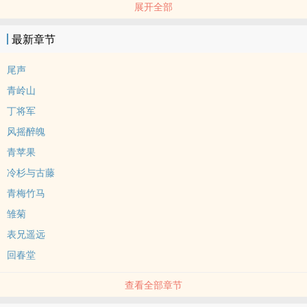
展开全部
结果惹得仇家前来追杀，将云梦谷闹得鸡犬不宁。为了云梦谷的安
全，子忻索性浪游江湖，当起了地道的“江湖郎中”。
最新章节
尾声
青岭山
丁将军
风摇醉魄
青苹果
冷杉与古藤
青梅竹马
雏菊
表兄遥远
回春堂
查看全部章节