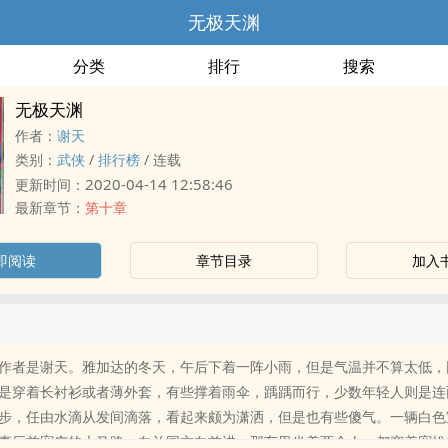
无极天渊
分类
排行
搜索
无极天渊
作者：
谢天
类别：
武侠
/
排行榜
/
连载
2020-04-14 12:58:46
更新时间：
最新章节：
第十章
即阅读
章节目录
加入
作者是谢天。雅加达的冬天，午后下着一阵小雨，但是气温并不算太低，
是穿着长衬衫或者薄外套，有些撑着雨伞，踽踽而行，少数年轻人则是连
步，任由水滴从发间滴落，看起来颇为潇洒，但是也有些傻气。一辆白色
事厅前宽广的大马路，向兰园方向前进。那车里坐着两个人，都穿着宽松