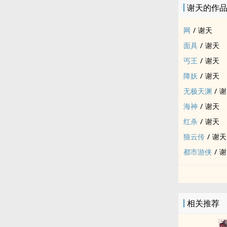
谢天的作
网
/
谢天
面具
/
谢天
丐王
/
谢天
降妖
/
谢天
无极天渊
/
谢
海神
/
谢天
红杀
/
谢天
狼云传
/
谢天
都市游侠
/
谢
相关推荐