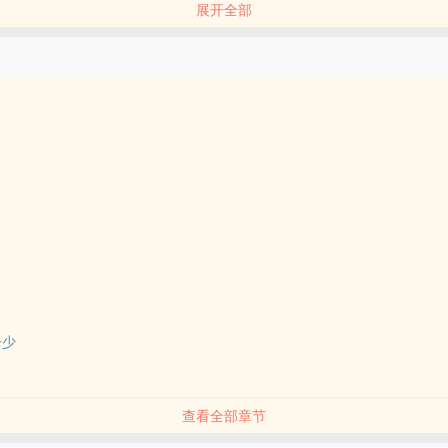
展开全部
三十岁年纪，皮肤黝黑，长相却颇为端正，另一人年岁稍长，相貌威严，
两人的座椅边各放着一柄长剑，剑鞘和剑柄都用高级的鳄鱼皮包覆着，显
着用黄铜铸成，刚劲俊秀的两个小字——“南海”。
一少
查看全部章节