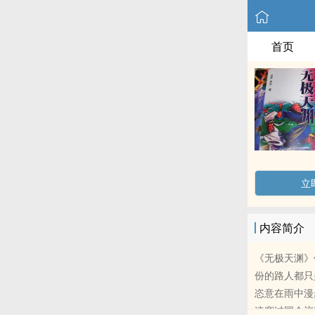
首页
立
内容简介
《无极天渊》
份的路人都只
恣意在雨中漫
速穿过国会议