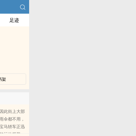
足迹
书架
因此街上大部
雨伞都不用，
宝马轿车正迅
的运动服装，