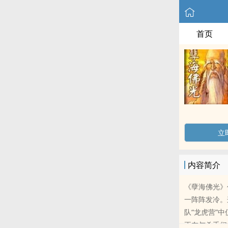
首页
立
内容简介
《孽海佛光》
一阵阵发冷。
队“龙虎营”
正在与杀手们