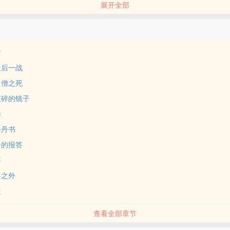
展开全部
手们击退，因为它只能使他恢复六成功力，而且其药效也只能持续两个时
后
最后一战
名僧之死
破碎的镜子
择
券丹书
子的报答
事
料之外
盘
查看全部章节