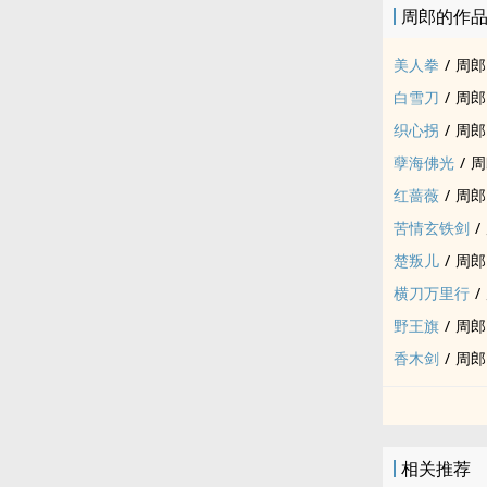
周郎的作
‍美­‎‌人‍拳
/
周郎
白雪刀
/
周郎
织心拐
/
周郎
孽海佛光
/
周
红蔷薇
/
周郎
苦情玄铁剑
/
楚叛儿
/
周郎
横刀万里行
/
野王旗
/
周郎
香木剑
/
周郎
相关推荐