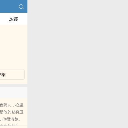
足迹
书架
色药丸，心里
是他的贴身卫
，他很清楚。
去参加战斗，