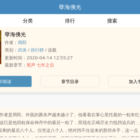
孽海佛光
分类
排行
搜索
孽海佛光
作者：
周郎
类别：
武侠
/
排行榜
/
连载
2020-04-14 12:55:27
更新时间：
最新章节：
尾声 七年之后
即阅读
章节目录
加入
作者是周郎。外面的厮杀声越来越小了。他看着右掌心里托着的一粒朱红
这巳是他四粒保命神丹中的最后一粒了，而现在正竭尽全力抵挡追兵的，
中仅剩的最后八个人。仅凭这八个人，绝对挡不住追来的那些杀手，这一点
拼命的那八个人，也都很清楚。就算他现在服下手中这粒药丸，跳出车厢