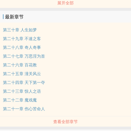
展开全部
极其快活地返身纵出书房。他惊异于自己身法的轻灵，仿佛在今天以
前，就从没有像今天这样能够脚不沾地的走过路一般。他轻快地穿过
最新章节
花厅，暖房，剑室，古玩斋，沿着曲折迂回的走廊，跨越无数道月牙
拱门，来到后花园中。
第三十章 人生如梦
第二十九章 不速之客
第二十八章 奇人奇事
第二十七章 万恶淫为首
第二十六章 百花教
第二十五章 潼关风云
第二十四章 天下第一夺
第二十三章 惊人之语
第二十二章 魔戏魔
第二十一章 伤心苦命人
查看全部章节