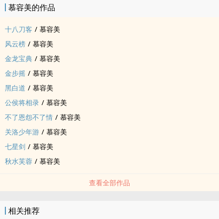
慕容美的作品
十八刀客
/
慕容美
风云榜
/
慕容美
金龙宝典
/
慕容美
金步摇
/
慕容美
黑白道
/
慕容美
公侯将相录
/
慕容美
不了恩怨不了情
/
慕容美
关洛少年游
/
慕容美
七星剑
/
慕容美
秋水芙蓉
/
慕容美
查看全部作品
相关推荐