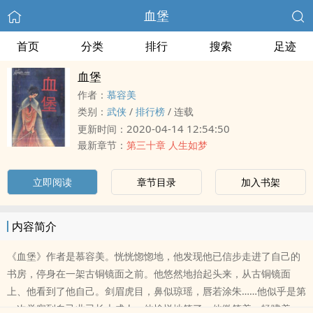
血堡
首页
分类
排行
搜索
足迹
血堡
作者：
慕容美
类别：
武侠
/
排行榜
/
连载
2020-04-14 12:54:50
更新时间：
最新章节：
第三十章 人生如梦
立即阅读
章节目录
加入书架
内容简介
《血堡》作者是慕容美。恍恍惚惚地，他发现他已信步走进了自己的
书房，停身在一架古铜镜面之前。他悠然地抬起头来，从古铜镜面
上、他看到了他自己。剑眉虎目，鼻似琼瑶，唇若涂朱……他似乎是第
一次觉察到自己业已长大‎‍​成‎人​，他愉悦地笑了。他微笑着，轻啸着，