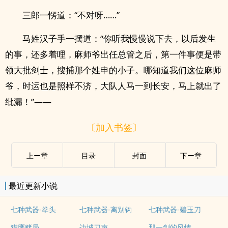
三郎一愣道：“不对呀……”
马姓汉子手一摆道：“你听我慢慢说下去，以后发生
的事，还多着哩，麻师爷出任总管之后，第一件事便是带
领大批剑士，搜捕那个姓申的小子。哪知道我们这位麻师
爷，时运也是照样不济，大队人马一到长安，马上就出了
纰漏！”——
〔加入书签〕
上ー章
目录
封面
下ー章
最近更新小说
七种武器-拳头
七种武器-离别钩
七种武器-碧玉刀
猎鹰赌局
边城刀声
那一剑的风情