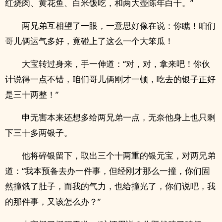
红烧肉、黄花鱼、白米饭吃，和两大壶陈年白干。”
两兄弟互相望了一眼，一意思好像在说：你瞧！咱们
哥儿俩运气多好，竟碰上了这么一个大笨瓜！
大宝转过身来，手一伸道：“对，对，拿来吧！你伙
计说得一点不错，咱们哥儿俩刚才一顿，吃去的银子正好
是三十两整！”
申无害本来还想多给两兄弟一点，无奈他身上也只剩
下三十多两银子。
他将碎银留下，取出三个十两重的银元宝，对两兄弟
道：“我本预备去办一件事，但经刚才那么一撞，你们固
然撞饿了肚子，而我的气力，也给撞光了，你们说吧，我
的那件事，又该怎么办？”