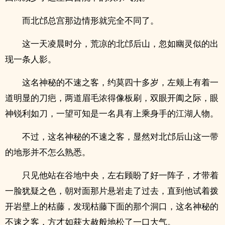
而北邙总宫那边情形就完全不同了。
这一天凌晨时分，荒凉的北邙后山，忽如幽灵似的出
现一条人影。
这名神秘的不速之客，约莫四十多岁，左颊上有着一
道明显的刀疤，两道眉毛浓得像板刷，双眼开阖之际，眼
神锐利如刀，一望可知是一名具有上乘身手的江湖人物。
不过，这名神秘的不速之客，显然对北邙后山这一带
的地形并不怎么熟悉。
只见他站在谷地中央，左右顾盼了好一阵子，才带着
一脸犹疑之色，朝对面那片悬岩走了过去，直到他试着拨
开岩壁上的枯藤，发现枯藤下面的那个洞口，这名神秘的
不速之客，方才如获大赦般地松了一口大气。