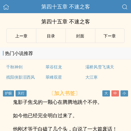
第四十五章 不速之客
第四十五章 不速之客
上ー章
目录
封面
下ー章
热门小说推荐
千秋神剑
翠谷狂龙
灞桥风雪飞满天
残阳侠影泪西风
翠峰双星
大江寒
〔加入书签〕
鬼影子焦戈的一颗心在腾腾地跳个不停。
如今他已经完全明白过来了。
他刚才等于白磕了几个头，白说了一大篇废话！