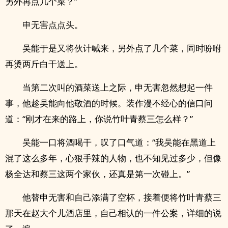
另外再点几个菜？”
申无害点点头。
吴能于是又将伙计喊来，另外点了几个菜，同时吩咐
再烫两斤白干送上。
当第二次叫的酒菜送上之际，申无害忽然想起一件
事，他趁吴能向他敬酒的时候。装作漫不经心的信口问
道：“刚才在来的路上，你说竹叶青蔡三怎么样？”
吴能一口将酒喝干，叹了口气道：“我吴能在黑道上
混了这么多年，心狠手辣的人物，也不知见过多少，但像
杨全达和蔡三这两个家伙，还真是第一次碰上。”
他替申无害和自己添满了空杯，接着便将竹叶青蔡三
那天在赵大个儿酒店里，自己相认的一件公案，详细的说