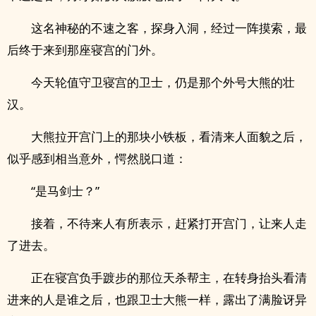
这名神秘的不速之客，探身入洞，经过一阵摸索，最
后终于来到那座寝宫的门外。
今天轮值守卫寝宫的卫士，仍是那个外号大熊的壮
汉。
大熊拉开宫门上的那块小铁板，看清来人面貌之后，
似乎感到相当意外，愕然脱口道：
“是马剑士？”
接着，不待来人有所表示，赶紧打开宫门，让来人走
了进去。
正在寝宫负手踱步的那位天杀帮主，在转身抬头看清
进来的人是谁之后，也跟卫士大熊一样，露出了满脸讶异