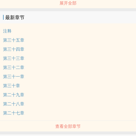
展开全部
在豆叶的指导下，千代改名小百合，在艺伎界站稳脚跟。豆叶为小百
合安排了标志艺伎成功的两件大事：高价拍卖小百合初夜权；为她找
最新章节
到有权势的人供养她。生存在夹缝中，小百合的心里总还有个角落，
藏好了一段或许永远无法兑现的爱情。当所有不可思议的故事次第上
注释
演，当智慧与耐心逐渐超越美貌而日益凸现，奇迹是否终将诞生？那
第三十五章
个梦里呼唤过千次的身影，是否终将浮现在繁华落尽的地方？
第三十四章
第三十三章
第三十二章
第三十一章
第三十章
第二十九章
第二十八章
第二十七章
查看全部章节