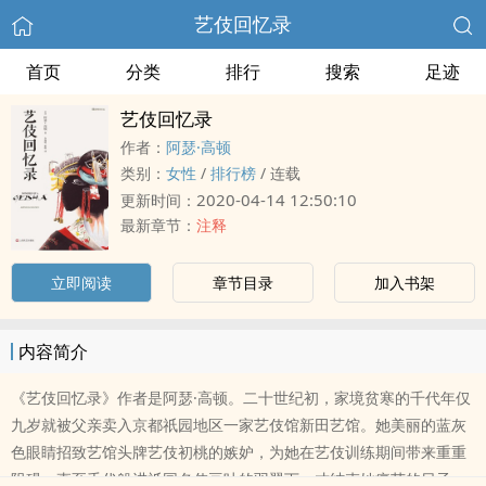
艺伎回忆录
首页
分类
排行
搜索
足迹
艺伎回忆录
作者：
阿瑟·高顿
类别：
女性
/
排行榜
/
连载
2020-04-14 12:50:10
更新时间：
最新章节：
注释
立即阅读
章节目录
加入书架
内容简介
《艺伎回忆录》作者是阿瑟·高顿。二十世纪初，家境贫寒的千代年仅
九岁就被父亲卖入京都祇园地区一家艺伎馆新田艺馆。她美丽的蓝灰
色眼睛招致艺馆头牌艺伎初桃的嫉妒，为她在艺伎训练期间带来重重
阻碍。直至千代躲进祇园名伎豆叶的羽翼下，才结束她痛苦的日子。