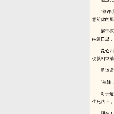
“些许
意前你的那
展宁探
纳进口里，
昆仑四
便就相继消
甬道适
“娃娃
对于这
生死路上，
现在！