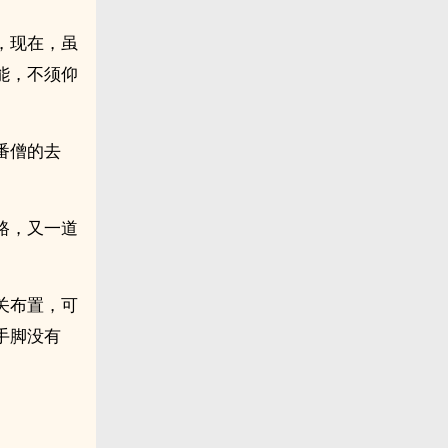
，现在，虽
能，不须仰
番僧的去
路，又一道
关布置，可
手脚没有