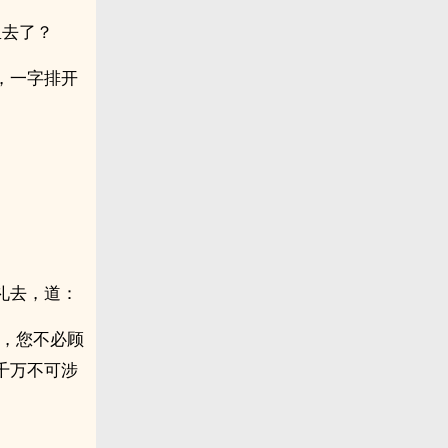
里去了？
，一字排开
礼去，道：
着，您不必顾
千万不可涉