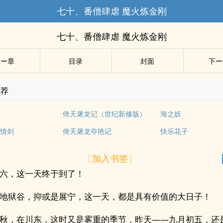
七十、番僧肆虐 魔火炼金刚
七十、番僧肆虐 魔火炼金刚
上ー章
目录
封面
下ー
推荐
倚天屠龙记（世纪新修版）
海之妖
情剑
倚天屠龙夺艳记
快乐花子
〔加入书签〕
六，这一天终于到了！
地狱谷，抑或是展宁，这一天，都是具有价值的大日子！
秋，在川东，这时又是雾重的季节，昨天——九月初五，还