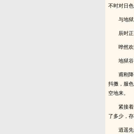
不时对日色
与地狱
辰时正
哗然欢
地狱谷
甫刚降
抖擞，服色
空地来。
紧接着
了多少，存
逍遥先