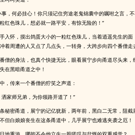
小事，何必挂心！你只须记住穷途老鬼锦囊中的嘱咐之言，
粒红色珠儿，想必就一路平安，有惊无险的！”
手入怀，摸出鸽蛋大小的一粒红色珠儿，当着逍遥先生的面
冲着周遭的人又点了几点头，一转身，大跨步向四个番僧走
番僧的身法，也真个快捷无比，眼看展宁步向甬道尽头来，
失在黑暗甬道之中！
中，传来一个番僧的狞笑之声道：
，洒家师兄弟，为你领路开道了！”
条秘密甬道，展宁的记亿犹新，两年前，黑白二无常，阻截
不但白娘娘丧生在这条甬道中，几乎展宁也难逃夹袭之厄！
日地重游，哪能不令他立生一股嗟叹与忿慨的双重感觉？