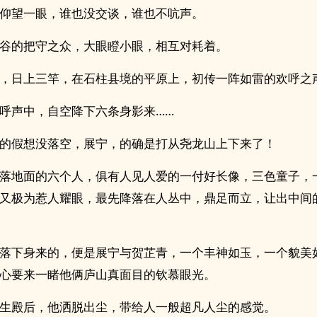
仰望一眼，谁也没交谈，谁也不吭声。
谷的把守之众，大眼瞪小眼，相互对耗着。
，日上三竿，在石柱县境的平原上，初传一阵如雷的欢呼之
呼声中，自空降下六条身影来……
的假想没落空，展宁，的确是打从尧龙山上下来了！
落地面的六个人，俱有人见人爱的一付好长像，三色童子，
又极为惹人耀眼，最先降落在人丛中，鼎足而立，让出中间
落下身来的，便是展宁与贺芷青，一个丰神如玉，一个貌美
心要来一睹他俩庐山真面目的钦慕眼光。
生殿后，他洒脱出尘，带给人一般超凡人尘的感觉。