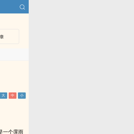
章
是一个霪雨