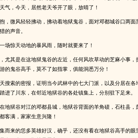
天气，今天，居然老天爷开了眼，放晴了！
煦，微风轻轻拂动，拂动着地狱鬼谷，面对邓都城谷口两面
猎的声音。
一场惊天动地的暴风雨，随时就要来了！
，尤其是在这地狱鬼谷的左近，任何风吹草动的芝麻小事，
游的鬼谷高手，莫不了如指掌，俱能洞悉万分！
天搜索的密报，证明当今武林中的七大门派，以及分居在各
踏进了川东，在邻近地狱谷的各处镇集上，分别驻下足来。
在地狱谷对江的邓都县城，地狱谷背面的羊角碛，石柱县，
都客满，家家生意兴隆！
集而来的恁多英雄好汉，确乎，还没有看在地狱谷高手的眼