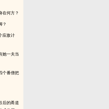
身在何方？
脚？
个应敌计
有她一夫当
四个番僧把
谷后的甬道