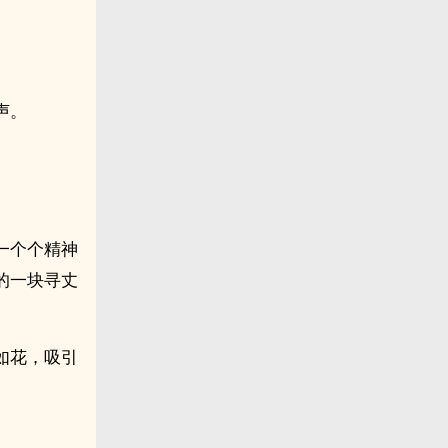
声。
一个个精神
的一块寻丈
如花，吸引