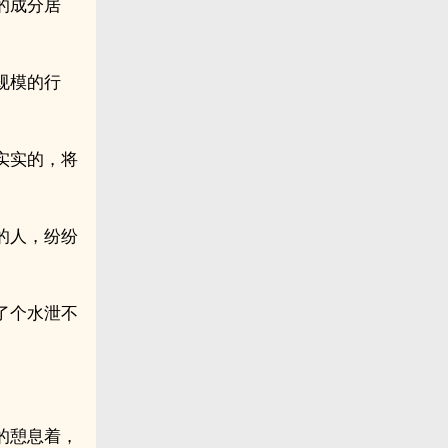
的成分居
规模的行
实实的，将
的人，纷纷
了个水泄不
的憩息着，