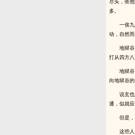
尽头，依他
多。
一俟九
动，自然而
地狱谷
打从四方八
地狱谷
向地狱谷的
说玄也
通，似就应
但是，
这些人