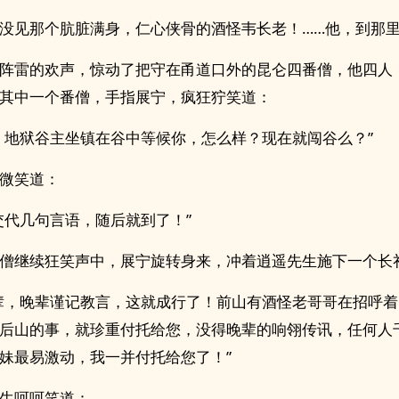
没见那个肮脏满身，仁心侠骨的酒怪韦长老！……他，到那
阵雷的欢声，惊动了把守在甬道口外的昆仑四番僧，他四人
其中一个番僧，手指展宁，疯狂狞笑道：
，地狱谷主坐镇在谷中等候你，怎么样？现在就闯谷么？”
微笑道：
交代几句言语，随后就到了！”
僧继续狂笑声中，展宁旋转身来，冲着逍遥先生施下一个长
辈，晚辈谨记教言，这就成行了！前山有酒怪老哥哥在招呼
后山的事，就珍重付托给您，没得晚辈的响翎传讯，任何人
妹最易激动，我一并付托给您了！”
生呵呵笑道：