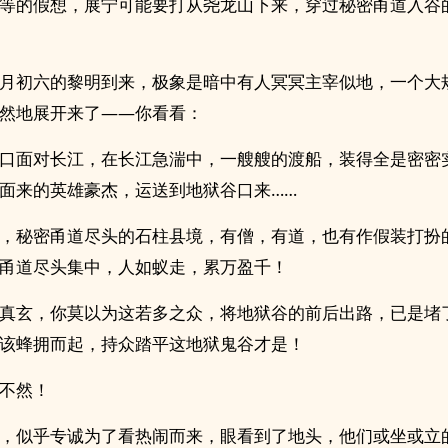
等的假想，展宁可能要打从尧龙山下来，穿过秘密甬道入谷
月初六的黎明到来，极象是暗中有人冥冥主宰似地，一个大
然地展开来了——你看看：
口面对长江，在长江急湍中，一艘艘的渡船，装得全是密密
面来的英雄豪杰，运送到地狱谷口来……
，秘密甬道尽头的石柱县境，有僧，有道，也有作假装打扮
甬道尽头集中，人如蚁走，累万盈千！
真玄，你莫以为这若多之众，将地狱谷的前后出路，已是堵
该蜂拥而起，持众踏平这地狱鬼谷才是！
不然！
，似乎专诚为了看热闹而来，眼看到了地头，他们或坐或立