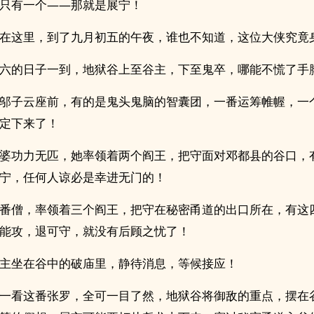
只有一个——那就是展宁！
在这里，到了九月初五的午夜，谁也不知道，这位大侠究竟
六的日子一到，地狱谷上至谷主，下至鬼卒，哪能不慌了手
邬子云座前，有的是鬼头鬼脑的智囊团，一番运筹帷幄，一
定下来了！
婆功力无匹，她率领着两个阎王，把守面对邓都县的谷口，
宁，任何人谅必是幸进无门的！
番僧，率领着三个阎王，把守在秘密甬道的出口所在，有这
能攻，退可守，就没有后顾之忧了！
主坐在谷中的破庙里，静待消息，等候接应！
一看这番张罗，全可一目了然，地狱谷将御敌的重点，摆在