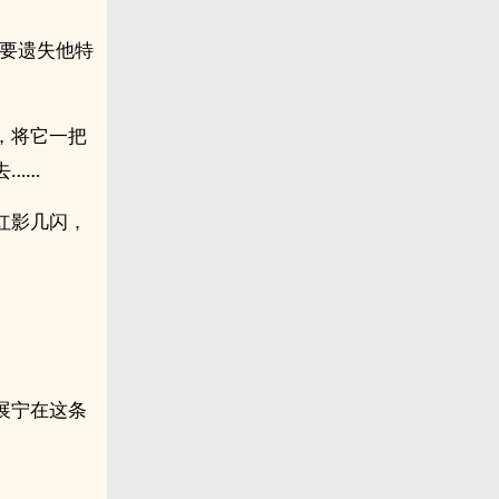
不要遗失他特
，将它一把
去……
红影几闪，
展宁在这条