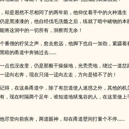
，却是迥然不尽相同了的两年前，他仰仗着手中的火种逃生
仍是黑漆漆的，他自经伐毛洗髓之后，练就了暗中睹物的本
能将这洞中的一切所有，洞察而无余！
个番僧的狞笑之声，愈去愈远，他脚下也自一加劲，紧蹑着
黑暗的甬道中奔驰过去……
一点也没改变，仍是那般干燥燥地，光秃秃地，绕过一道岔
一迳向右奔，现在只须一迳向左走，方向是错不了的！
记得，在这条甬道中，除了有岔道使人迷惑之外，其他的机
有，现在时隔两个足年，谁知道地狱鬼谷的人，在这里做上
他尽管向前疾奔，两道眼神，却在甬道壁间打量个不停……