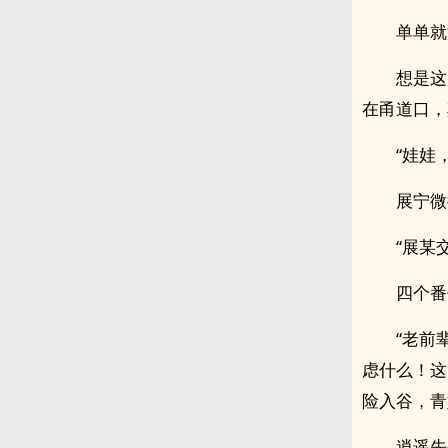
单单就
想是这
在甬道口，
“娃娃
展宁微
“展某
四个番
“老前
虑什么！这
险入谷，青
逍遥先