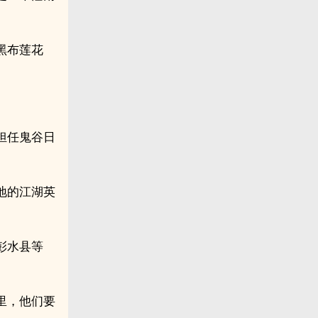
黑布莲花
担任鬼谷日
地的江湖英
彭水县等
里，他们要