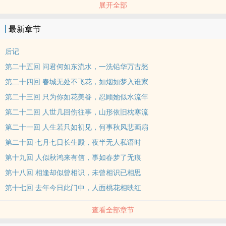
展开全部
震撼我们的力量。不论是悲剧还是喜剧，每一场经典的爱情都不只是
一个简单的故事，而是一种丰富的人生，一种深刻的存在。
最新章节
后记
第二十五回 问君何如东流水，一洗铅华万古愁
第二十四回 春城无处不飞花，如烟如梦入谁家
第二十三回 只为你如花美眷，忍顾她似水流年
第二十二回 人世几回伤往事，山形依旧枕寒流
第二十一回 人生若只如初见，何事秋风悲画扇
第二十回 七月七日长生殿，夜半无人私语时
第十九回 人似秋鸿来有信，事如春梦了无痕
第十八回 相逢却似曾相识，未曾相识已相思
第十七回 去年今日此门中，人面桃花相映红
查看全部章节