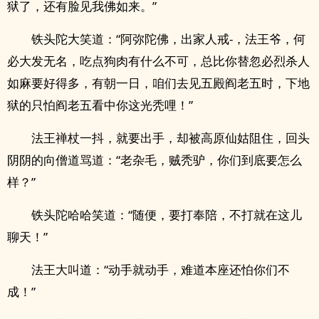
狱了，还有脸见我佛如来。”
铁头陀大笑道：“阿弥陀佛，出家人戒-，法王爷，何
必大发无名，吃点狗肉有什么不可，总比你替忽必烈杀人
如麻要好得多，有朝一日，咱们去见五殿阎老五时，下地
狱的只怕阎老五看中你这光秃哩！”
法王禅杖一抖，就要出手，却被高原仙姑阻住，回头
阴阴的向僧道骂道：“老杂毛，贼秃驴，你们到底要怎么
样？”
铁头陀哈哈笑道：“随便，要打奉陪，不打就在这儿
聊天！”
法王大叫道：“动手就动手，难道本座还怕你们不
成！”