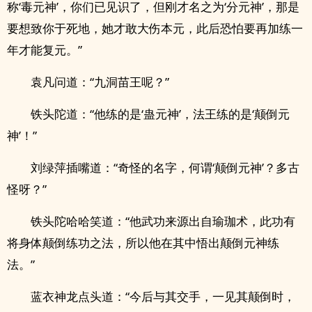
称‘毒元神’，你们已见识了，但刚才名之为‘分元神’，那是
要想致你于死地，她才敢大伤本元，此后恐怕要再加练一
年才能复元。”
袁凡问道：“九洞苗王呢？”
铁头陀道：“他练的是‘蛊元神’，法王练的是‘颠倒元
神’！”
刘绿萍插嘴道：“奇怪的名字，何谓‘颠倒元神’？多古
怪呀？”
铁头陀哈哈笑道：“他武功来源出自瑜珈术，此功有
将身体颠倒练功之法，所以他在其中悟出颠倒元神练
法。”
蓝衣神龙点头道：“今后与其交手，一见其颠倒时，