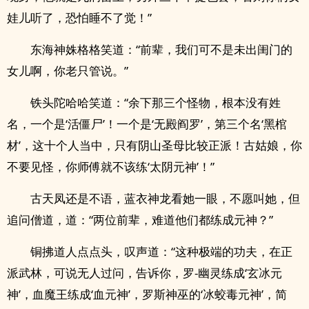
娃儿听了，恐怕睡不了觉！”
东海神姝格格笑道：“前辈，我们可不是未出闺门的
女儿啊，你老只管说。”
铁头陀哈哈笑道：“余下那三个怪物，根本没有姓
名，一个是‘活僵尸’！一个是‘无殿阎罗’，第三个名‘黑棺
材’，这十个人当中，只有阴山圣母比较正派！古姑娘，你
不要见怪，你师傅就不该练‘太阴元神’！”
古天凤还是不语，蓝衣神龙看她一眼，不愿叫她，但
追问僧道，道：“两位前辈，难道他们都练成元神？”
铜拂道人点点头，叹声道：“这种极端的功夫，在正
派武林，可说无人过问，告诉你，罗-幽灵练成‘玄冰元
神’，血魔王练成‘血元神’，罗斯神巫的‘冰蛟毒元神’，简