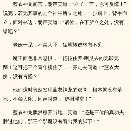
蓝衣神龙闻言，朗声笑道：“君子一言，岂可反悔！”
说完，若无其事的走至神巫所立之处，一步踏上，背手而
立，面对林边，朗声笑道：“诸位，在下所立之处，没有
错吧？”
老妖一见，不禁大吓，猛地转进林内不见。
魔王面色非常恐惧，一把拉住罗-幽灵去的无影无
踪！这可把三个青年楞住了，一齐走去问道：“蓝衣大
侠，没有古怪？”
他们这时忽然发现蓝衣神龙的双脚，根本就没有落
地，不禁大诧，同声叫道：“鹅羽浮空！”
蓝衣神龙飘然移开当地，笑道：“还是三位的真功夫
胜过他们，那三个那魔没有看出我的脚下！”