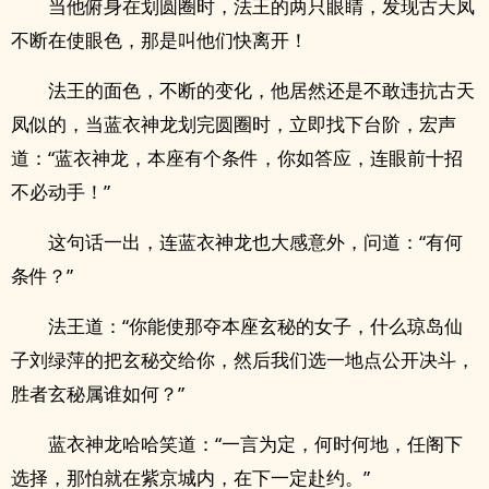
当他俯身在划圆圈时，法王的两只眼睛，发现古天凤
不断在使眼色，那是叫他们快离开！
法王的面色，不断的变化，他居然还是不敢违抗古天
凤似的，当蓝衣神龙划完圆圈时，立即找下台阶，宏声
道：“蓝衣神龙，本座有个条件，你如答应，连眼前十招
不必动手！”
这句话一出，连蓝衣神龙也大感意外，问道：“有何
条件？”
法王道：“你能使那夺本座玄秘的女子，什么琼岛仙
子刘绿萍的把玄秘交给你，然后我们选一地点公开决斗，
胜者玄秘属谁如何？”
蓝衣神龙哈哈笑道：“一言为定，何时何地，任阁下
选择，那怕就在紫京城内，在下一定赴约。”