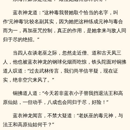
蓝衣神龙道：“这种毒我替她取个恰当的名字，叫
作‘元神毒’比较名副其实，因为她把这种练成元神与毒合
而为一，再加巫咒控制，真正的作用，是她拿来与敌人同
归于尽的绝招。”
当四人在谈老巫之际，忽然走近僧、道和古天凤三
人，他也被蓝衣神龙的钢球化烟而吃惊，铁头陀面对铜拂
道人叹道：“过去武林传言，我们尚半信半疑，现在证
实，绝非空穴来风了。”
铜拂道人道：“今天若非蓝衣小子替我挡退法王和高
原仙姑，一但动手，八成也会同归于尽，好险！”
蓝衣神龙闻言，不禁大疑道：“老妖巫的毒元神，与
法王和高原仙姑何干？”