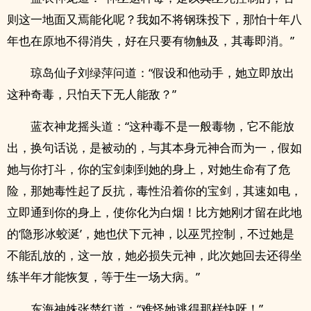
则这一地面又焉能化呢？我如不将钢珠投下，那怕十年八
年也在原地不得消失，好在只要有物触及，其毒即消。”
琼岛仙子刘绿萍问道：“假设和他动手，她立即放出
这种奇毒，只怕天下无人能敌？”
蓝衣神龙摇头道：“这种毒不是一般毒物，它不能放
出，换句话说，是被动的，与其本身元神合而为一，假如
她与你打斗，你的宝剑刺到她的身上，对她生命有了危
险，那她毒性起了反抗，毒性沿着你的宝剑，其速如电，
立即通到你的身上，使你化为白烟！比方她刚才留在此地
的‘隐形冰蛟涎’，她也伏下元神，以巫咒控制，不过她是
不能乱放的，这一放，她必损失元神，此次她回去还得坐
练半年才能恢复，等于生一场大病。”
东海神姝张楚红道：“难怪她逃得那样快呀！”