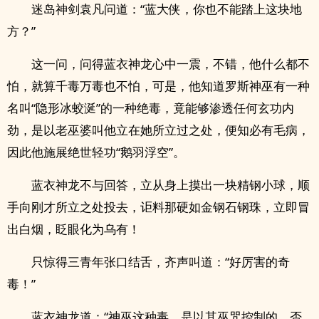
迷岛神剑袁凡问道：“蓝大侠，你也不能踏上这块地
方？”
这一问，问得蓝衣神龙心中一震，不错，他什么都不
怕，就算千毒万毒也不怕，可是，他知道罗斯神巫有一种
名叫“隐形冰蛟涎”的一种绝毒，竟能够渗透任何玄功内
劲，是以老巫婆叫他立在她所立过之处，便知必有毛病，
因此他施展绝世轻功“鹅羽浮空”。
蓝衣神龙不与回答，立从身上摸出一块精钢小球，顺
手向刚才所立之处投去，讵料那硬如金钢石钢珠，立即冒
出白烟，眨眼化为乌有！
只惊得三青年张口结舌，齐声叫道：“好厉害的奇
毒！”
蓝衣神龙道：“神巫这种毒，是以其巫咒控制的，否