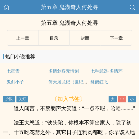
第五章 鬼湖奇人何处寻
第五章 鬼湖奇人何处寻
上ー章
目录
封面
下ー章
热门小说推荐
七夜雪
多情剑客无情剑
七种武器-多情环
倚天屠龙记（世纪新修版）
鬼剑小子
绛阙虹飞
〔加入书签〕
道人闻言，不禁朗声大笑道：“一点不暇，哈哈………”
法王大怒道：“铁头陀，你根本不算出家人，除了初
一、十五吃花斋之外，其它日子连狗肉都吃，你早该入地