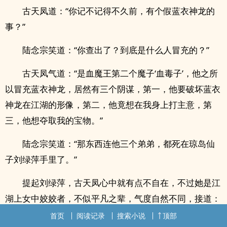
古天凤道：“你记不记得不久前，有个假蓝衣神龙的
事？”
陆念宗笑道：“你查出了？到底是什么人冒充的？”
古天凤气道：“是血魔王第二个魔子‘血毒子’，他之所
以冒充蓝衣神龙，居然有三个阴谋，第一，他要破坏蓝衣
神龙在江湖的形像，第二，他竟想在我身上打主意，第
三，他想夺取我的宝物。”
陆念宗笑道：“那东西连他三个弟弟，都死在琼岛仙
子刘绿萍手里了。”
提起刘绿萍，古天凤心中就有点不自在，不过她是江
湖上女中姣姣者，不似平凡之辈，气度自然不同，接道：
“当天你在什么地方观看？”
首页
阅读记录
搜索小说
顶部