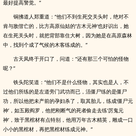
最好提高警觉。”
铜拂道人郑重道：“他们不到生死交关头时，绝对不
肯与敌偕亡的，比方高原仙姑的‘古木元神’也好识出，她
在生死关头时，就把背部靠住大树，因为她是在高原森林
中，找到个成了气候的木客练成的。”
古天凤终于开口了，问道：“还有那三个可怕的怪物
呢？”
铁头陀笑道：“他们不是什么怪物，其实也是人，不
过他们所练的是左道旁门武功而已，活僵尸练的是僵尸
功，所以他把未产前的孕妇杀了，取其胎儿，练成‘僵尸元
神’，如五殿阎罗，他把刚断气的死者偷走去练‘厉鬼元
神’，致于黑棺材有点特别，他用万年古木精英，雕成一口
小小的黑棺材，再把黑棺材练成元神。”