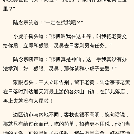
里？”
陆念宗笑道：“一定在找我吧？”
小虎子摇头道：“师傅叫我在这里等，叫我把老黄交
给你后，立即和猴眼、灵鼻去日客则另有任务。”
陆念宗咦声道：“师傅真是神仙，这一手我真没有办
法学到，好，猴眼、灵鼻，那你就和小虎子去罢！”
猴眼点头，三人立即告别，留下老黄，陆念宗带老黄
在日落时到达通天河最上游的各尔山口镇，在那儿落店，
再上去就没有人屋啦！
边区镇市与内地不同，客栈也很不高明，换句话说，
那就只有给过夜而已，吃的简单，招待更不用说，他们当
地的风俗，可说是回子占多数，烤牛肉是主食，好在该地