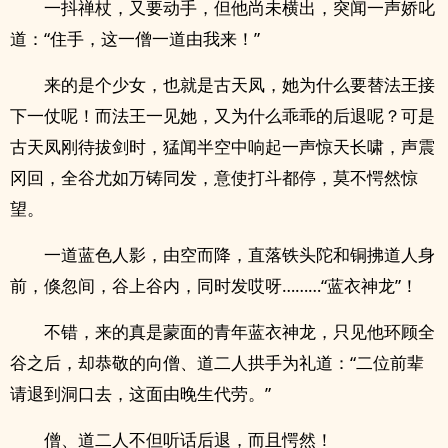
一抖禅杖，又要动手，但他尚未横出，突闻一声娇叱
道：“住手，这一僧一道由我来！”
来的是个少女，也就是古天凤，她为什么要替法王接
下一仗呢！而法王一见她，又为什么乖乖的后退呢？可是
古天凤刚待拔剑时，猛闻半空中响起一声惊天长啸，声震
冈回，全谷尤如万铸同发，意使打斗都停，莫不愕然惊
望。
一道蓝色人影，由空而降，直落铁头陀和铜拂道人身
前，倏忽间，谷上谷内，同时发哎呀………“蓝衣神龙”！
不错，来的真是蒙面的青年蓝衣神龙，只见他环顾全
谷之后，却恭敬的向僧、道二人拱手为礼道：“二位前辈
请退到洞口去，这面由晚生代劳。”
僧、道二人不但听话后退，而且愕然！