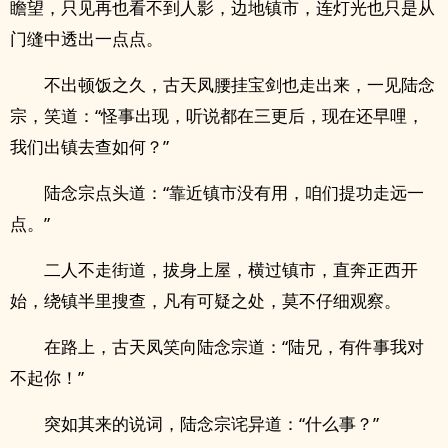
瞻望，只见再也看不到人影，边地镇市，连灯光也只是从
门缝中透出一点点。
不出顿饭之久，古天凤腰挂宝剑也走出来，一见陆念
宗，笑道：“怪事出现，听说都在三更后，现在还早哩，
我们出镇去查如何？”
陆念宗点头道：“靠近镇市没有用，咱们提功走远一
点。”
二人不走街道，拔身上屋，横过镇市，直奔正西开
始，绕镇半里搜查，凡有可疑之处，莫不仔细观察。
在路上，古天凤笑向陆念宗道：“陆兄，有件事我对
不起你！”
突如其来的说词，陆念宗诧异道：“什么事？”