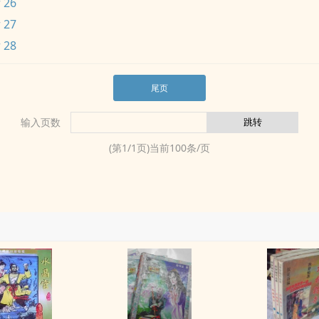
 26
 27
 28
尾页
输入页数
(第
1
/
1
页)当前
100
条/页