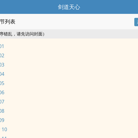
剑道天心
节列表
序错乱，请先访问封面）
01
02
03
04
05
06
07
08
09
 10