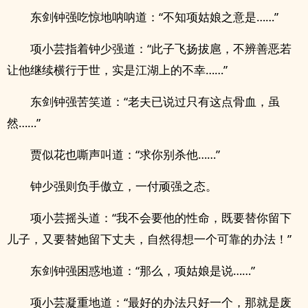
东剑钟强吃惊地呐呐道：“不知项姑娘之意是……”
项小芸指着钟少强道：“此子飞扬拔扈，不辨善恶若
让他继续横行于世，实是江湖上的不幸……”
东剑钟强苦笑道：“老夫已说过只有这点骨血，虽
然……”
贾似花也嘶声叫道：“求你别杀他……”
钟少强则负手傲立，一付顽强之态。
项小芸摇头道：“我不会要他的性命，既要替你留下
儿子，又要替她留下丈夫，自然得想一个可靠的办法！”
东剑钟强困惑地道：“那么，项姑娘是说……”
项小芸凝重地道：“最好的办法只好一个，那就是废