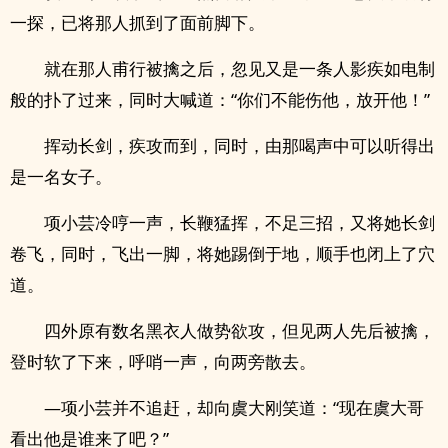
一探，已将那人抓到了面前脚下。
就在那人甫行被擒之后，忽见又是一条人影疾如电制
般的扑了过来，同时大喊道：“你们不能伤他，放开他！”
挥动长剑，疾攻而到，同时，由那喝声中可以听得出
是一名女子。
项小芸冷哼一声，长鞭猛挥，不足三招，又将她长剑
卷飞，同时，飞出一脚，将她踢倒于地，顺手也闭上了穴
道。
四外原有数名黑衣人做势欲攻，但见两人先后被擒，
登时软了下来，呼哨一声，向两旁散去。
—项小芸并不追赶，却向虞大刚笑道：“现在虞大哥
看出他是谁来了吧？”