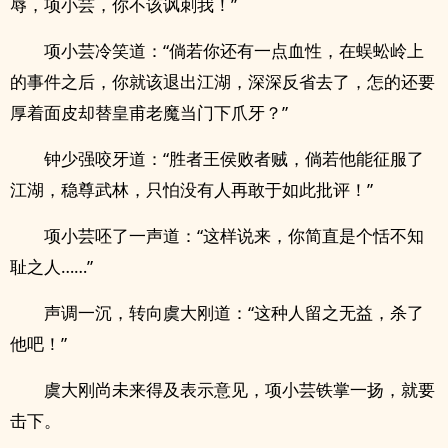
辱，项小芸，你不该讽刺我！”
项小芸冷笑道：“倘若你还有一点血性，在蜈蚣岭上
的事件之后，你就该退出江湖，深深反省去了，怎的还要
厚着面皮却替皇甫老魔当门下爪牙？”
钟少强咬牙道：“胜者王侯败者贼，倘若他能征服了
江湖，稳尊武林，只怕没有人再敢于如此批评！”
项小芸呸了一声道：“这样说来，你简直是个恬不知
耻之人……”
声调一沉，转向虞大刚道：“这种人留之无益，杀了
他吧！”
虞大刚尚未来得及表示意见，项小芸铁掌一扬，就要
击下。