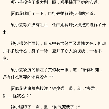
项小芸投注了虞大刚一眼，顺手拂开了她的穴道。
贾似花喘吁了一下，自行去拍解钟少强的穴道。
项小芸等并没有阻止，任由她替钟少强把穴道解了开
来。
钟少强欠伸而起，目光中有恨怒而又羞愧之色，但却
并不多说什么，身子一转，避开了众人的视线，一语不
发。
项小芸凌厉的抽注了贾似花一眼，道：“据你所知，
还有什么重要的消息没有？”
贾似花犹豫着先投注了钟少强一眼，道：“夫君，
你……怪我么？”
钟少强哼了一声，道：“你气死我了！”