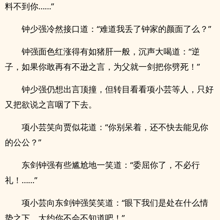
料不到你……”
钟少强冷然接口道：“难道我丢了钟家的颜面了么？”
钟强面色红涨得有如猪肝一般，沉声大喝道：“逆
子，如果你敢再有不逊之言，为父就一剑把你劈死！”
钟少强仍想出言顶撞，但转目看看项小芸等人，只好
又把欲说之言咽了下去。
项小芸笑向贾似花道：“你别呆着，还不快去能见你
的公公？”
东剑钟强有些尴尬地一笑道：“委屈你了，不必行
礼！……”
项小芸向东剑钟强笑笑道：“眼下我们是处在什么情
势之下，大约你不会不知道吧！”