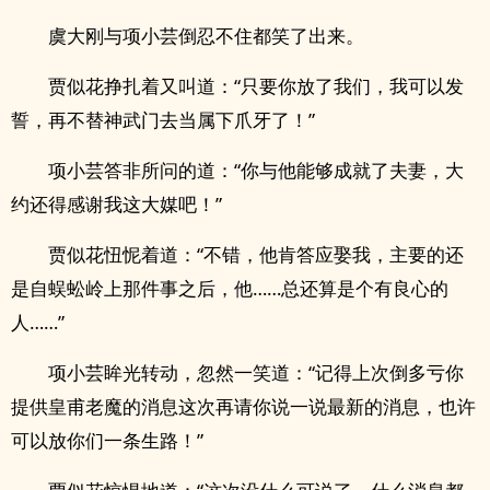
虞大刚与项小芸倒忍不住都笑了出来。
贾似花挣扎着又叫道：“只要你放了我们，我可以发
誓，再不替神武门去当属下爪牙了！”
项小芸答非所问的道：“你与他能够成就了夫妻，大
约还得感谢我这大媒吧！”
贾似花忸怩着道：“不错，他肯答应娶我，主要的还
是自蜈蚣岭上那件事之后，他……总还算是个有良心的
人……”
项小芸眸光转动，忽然一笑道：“记得上次倒多亏你
提供皇甫老魔的消息这次再请你说一说最新的消息，也许
可以放你们一条生路！”