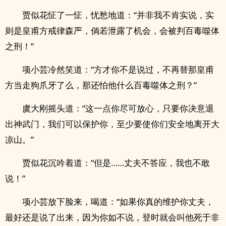
贾似花怔了一怔，忧愁地道：“并非我不肯实说，实
则是皇甫方戒律森严，倘若泄露了机会，会被判百毒噬体
之刑！”
项小芸冷然笑道：“方才你不是说过，不再替那皇甫
方当走狗爪牙了么，那还怕他什么百毒噬体之刑？”
虞大刚摇头道：“这一点你尽可放心，只要你决意退
出神武门，我们可以保护你，至少要使你们安全地离开大
凉山。”
贾似花沉吟着道：“但是……丈夫不答应，我也不敢
说！”
项小芸放下脸来，喝道：“如果你真的维护你丈夫，
最好还是说了出来，因为你如不说，登时就会叫他死于非