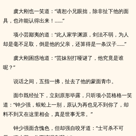
虞大刚也一笑道：“请恕小兄眼拙，除非扯下他的面
具，也许能认得出来！……”
项小芸鄙夷的道：“此人家学渊源，剑法不弱，为人
却是毫不足取，倒是他的父亲，还算得是一条汉子……”
虞大刚困惑地道：“芸妹别打哑谜了，他究竟是谁
呢？”
说话之间，五指一拂，扯去了他的蒙面青巾。
面巾既经扯下，立刻原形毕露，只听项小芸格格一笑
道：“钟少强，蜈蚣上一别，原认为再也见不到你了，却
料不到又在这里相会，真是世事无常。”
钟少强面含愧色，但却强自咬牙道：“士可杀不可