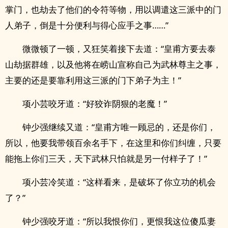
掌门，也劫去了他们的令符等物，用以调遣这三派中的门
人弟子，倒是十分便利与得心应手之事……”
微微顿了一顿，又狂笑着接下去道：“皇甫方要去泰
山劫据群雄，以及他将在崂山宣称自己为武林尊主之事，
主要的还是要靠利用这三派的门下弟子为主！”
项小芸咬牙道：“好狡诈阴狠的老魔！”
钟少强继续又道：“皇甫方唯一顾忌的，还是你们，
所以，他要我带领百余名手下，在这里和你们纠缠，只要
能拖上你们三天，天下武林只怕就是另一付样子了！”
项小芸冷笑道：“这样看来，是破坏了你立功的机会
了？”
钟少强咬牙道：“所以我恨你们，更恨我这位傻瓜妻