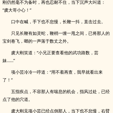
刚仍然毫不为备时，再也忍耐不住，当下沉声大叫道：
“虞大哥小心！”
口中在喊，手下也不怠慢，长鞭一抖，直击过去。
只见长鞭有如灵蛇，鞭梢一缠一甩之间，已将那人的
宝剑卷飞，啷的一声落于数丈之外。
虞大刚笑道：“小兄正要查看他的武功路数，芸
妹……”
项小芸冷冷一哼道：“用不着再查，我早就看出来
了！”
五指疾点，不容那人有喘息的机会，指风过处，已经
点了他的穴道。
虞大刚见项小芸已经点倒那人，当下也不怠慢，右臂