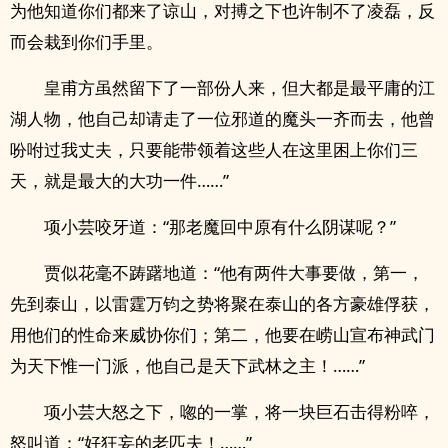
为他知道你们都来了谅山，对搏之下也许制不了凌磊，反
而会栽到你们手里。
皇甫方虽然留下了一部份人来，但大都是最平庸的江
湖人物，他自己却请走了一位邪道的魔头一齐而去，他曾
吩咐过我丈夫，只要能带领着这些人在这里困上你们三
天，就是最大的大功一件……”
项小芸咬牙道：“那老魔回中原有什么阴谋呢？”
贾似花毫不踌躇地道：“他有两件大事要做，第一，
先到泰山，以雷霆万钧之势将聚在泰山的各方豪雄俘获，
用他们的性命来威协你们；第二，他要在崂山宣布神武门
为天下惟一门派，他自己是天下武林之主！……”
项小芸大怒之下，唿的一掌，将一块巨石击得粉啐，
怒叫道：“好狂妄的老匹夫！……”