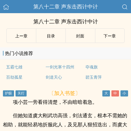
第八十二章 声东击西计中计
第八十二章 声东击西计中计
上ー章
目录
封面
下ー章
热门小说推荐
五霸七雄
一剑光寒十四州
夺魂旗
百劫孤星
剑道天心
碧玉青萍
〔加入书签〕
项小芸一旁看得清楚，不由暗暗着急。
但她知道虞大刚武功高强，剑法通玄，根本不需她的
相助，就能轻易地折服此人，及见那人狠招迭出，而虞大