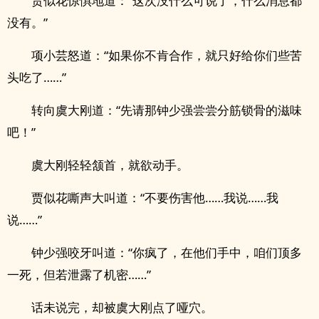
贾似花惊惧地道：“这次没什么可说了，什么消息都
没有。”
项小芸怒道：“如果你不肯合作，就只好给你们些苦
头吃了……”
转向虞大刚道：“先请那钟少强尝尝分筋锁骨的滋味
吧！”
虞大刚轻轻颔首，就欲动手。
贾似花嘶声大叫道：“不要伤害他……我说……我
说……”
钟少强咬牙叫道：“你疯了，在他们手中，咱们顶多
一死，但若泄露了机密……”
话未说完，却被虞大刚点了哑穴。