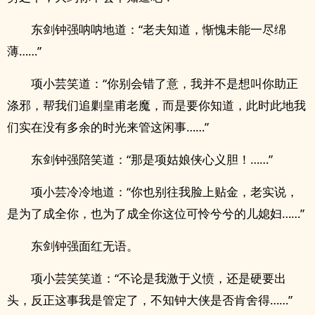
东剑钟强呐呐地道：“老夫知道，惭愧未能一尽绵
薄……”
项小芸笑道：“你别会错了意，我并不是想叫你助正
涤邪，帮我们追剿皇甫老魔，而是要你知道，此时此地我
们实在没有多余的时光来管这闲事……”
东剑钟强陪笑道：“那是项姑娘侠心义胆！……”
项小芸冷冷地道：“你也别往我脸上贴金，老实说，
是为了成全你，也为了成全你这位可怜兮兮的儿媳妇……”
东剑钟强面红无语。
项小芸笑笑道：“不论是我激于义愤，还是硬要出
头，反正这事我是管定了，不知钟大侠是否肯舍得……”