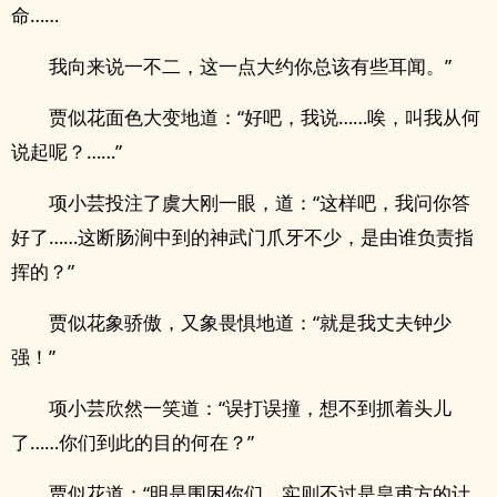
命……
我向来说一不二，这一点大约你总该有些耳闻。”
贾似花面色大变地道：“好吧，我说……唉，叫我从何
说起呢？……”
项小芸投注了虞大刚一眼，道：“这样吧，我问你答
好了……这断肠涧中到的神武门爪牙不少，是由谁负责指
挥的？”
贾似花象骄傲，又象畏惧地道：“就是我丈夫钟少
强！”
项小芸欣然一笑道：“误打误撞，想不到抓着头儿
了……你们到此的目的何在？”
贾似花道：“明是围困你们，实则不过是皇甫方的计