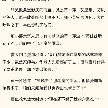
只见数条黑影疾闪而至，竟是黄一萍、艾皇堂、艾凤
翔等人，原来此处距那山洞不无，项小芸疾言厉色，大声
呼喝之下，早已惊动了他们。
项小芸余怒未息，转向赶来的黄一萍道：“黄妹妹听
到了么，咱们中了那老魔的圈套。”
虞大刚也焦虑地道：“泰山黑龙潭畔聚集的武林群雄
不少，虽然家师与九华老人先后都赶了去，但能否对付得
了皇甫老魔，却也难以预言。”
黄一萍急道：“虽说中了那老魔的圈套，但情势却简
单得多了，咱们只须兼程赶奔泰山也就是了！”
贾似花忽然大叫道：“现在还不解开我的穴道么？”