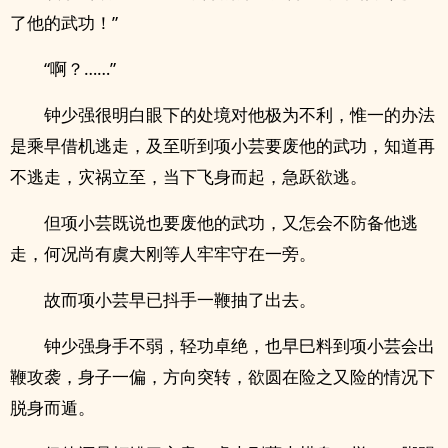
了他的武功！”
“啊？……”
钟少强很明白眼下的处境对他极为不利，惟一的办法
是乘早借机逃走，及至听到项小芸要废他的武功，知道再
不逃走，灾祸立至，当下飞身而起，急跃欲逃。
但项小芸既说也要废他的武功，又怎会不防备他逃
走，何况尚有虞大刚等人牢牢守在一旁。
故而项小芸早已抖手一鞭抽了出去。
钟少强身手不弱，轻功卓绝，也早巳料到项小芸会出
鞭攻袭，身子一偏，方向突转，欲圆在险之又险的情况下
脱身而遁。