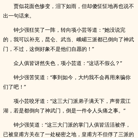
贾似花面色惨变，泪下如雨，但却傻怔怔地再也说不
出一句话来。
钟少强狂笑了一阵，转向项小芸等道：“她没说完
的，我可以补充，昆仑、武当、峨嵋三派都已倒向了神武
门，不过，这倒好象不是他们自愿的！”
众人俱皆讶然失色，项小芸道：“这话不假么？”
钟少强苦笑道：“事到如今，大约我不会再用来骗你
们了吧！”
项小芸咬牙道：“这三大门派弟子满天下，声誉震江
湖，若是都倒向了神武门，倒是一件令人头痛之事。”
钟少强笑道：“这三大门派的掌门人俱皆活活被俘，
已被皇甫方关在了一处秘密之地，皇甫方不但俘了三派的