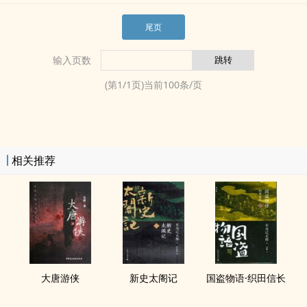
尾页
输入页数
(第
1
/
1
页)当前
100
条/页
相关推荐
大唐游侠
新史太阁记
国盗物语·织田信长