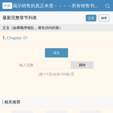
揭示销售的真正本质－－－－所有销售书籍和专家都是骗人的!
封面
最新完整章节列表
正序
倒序
正文（如果顺序错乱，请先访问封面）
Chapter 01
尾页
输入页数
(第
1
/
1
页)当前
100
条/页
相关推荐