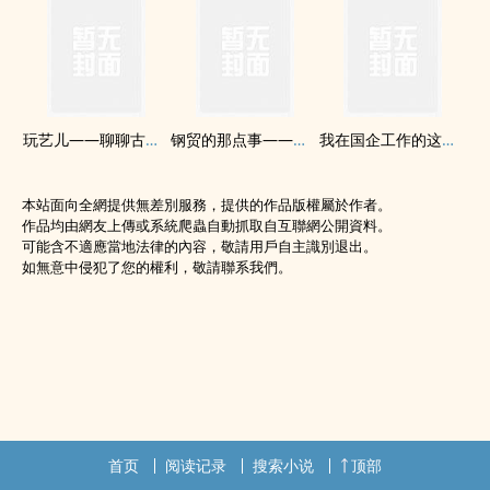
玩艺儿——聊聊古玩行里的那些事
钢贸的那点事——细数钢贸链各环节罪与罚
我在国企工作的这六年
本站面向全網提供無差別服務，提供的作品版權屬於作者。
作品均由網友上傳或系統爬蟲自動抓取自互聯網公開資料。
可能含不適應當地法律的內容，敬請用戶自主識別退出。
如無意中侵犯了您的權利，敬請聯系我們。
首页
阅读记录
搜索小说
顶部