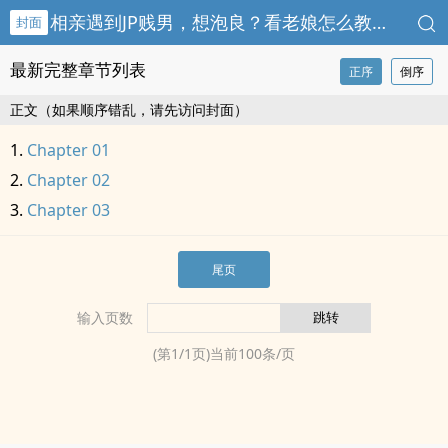
相亲遇到JP贱男，想泡良？看老娘怎么教训你
封面
最新完整章节列表
正序
倒序
正文（如果顺序错乱，请先访问封面）
Chapter 01
Chapter 02
Chapter 03
尾页
输入页数
(第
1
/
1
页)当前
100
条/页