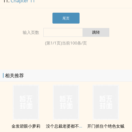
Chapter 11
尾页
输入页数
(第
1
/
1
页)当前
100
条/页
相关推荐
金发碧眼小萝莉
没个总裁老婆都不好意思写小说了
开门抓住个绝色女贼