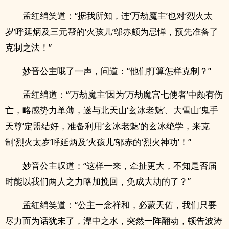
孟红绡笑道：“据我所知，连‘万劫魔主’也对‘烈火太
岁’呼延炳及三元帮的‘火孩儿’邬赤颇为忌惮，预先准备了
克制之法！”
妙音公主哦了一声，问道：“他们打算怎样克制？”
孟红绡道：“‘万劫魔主’因为‘万劫魔宫七使者’中颇有伤
亡，略感势力单薄，遂与北天山‘玄冰老魅’、大雪山‘鬼手
天尊’定盟结好，准备利用‘玄冰老魅’的玄冰绝学，来克
制‘烈火太岁’呼延炳及‘火孩儿’邬赤的‘烈火神功’！”
妙音公主叹道：“这样一来，牵扯更大，不知是否届
时能以我们两人之力略加挽回，免成大劫的了？”
孟红绡笑道：“公主一念祥和，必蒙天佑，我们只要
尽力而为话犹未了，潭中之水，突然一阵翻动，顿告波涛