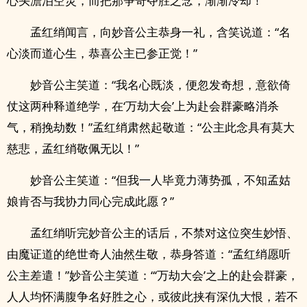
心头澹泊空灵，而把那争奇夺胜之念，渐渐冷却！”
孟红绡闻言，向妙音公主恭身一礼，含笑说道：“名
心淡而道心生，恭喜公主已参正觉！”
妙音公主笑道：“我名心既淡，便忽发奇想，意欲倚
仗这两种释道绝学，在‘万劫大会’上为赴会群豪略消杀
气，稍挽劫数！”孟红绡肃然起敬道：“公主此念具有莫大
慈悲，孟红绡敬佩无以！”
妙音公主笑道：“但我一人毕竟力薄势孤，不知孟姑
娘肯否与我协力同心完成此愿？”
孟红绡听完妙音公主的话后，不禁对这位突生妙悟、
由魔证道的绝世奇人油然生敬，恭身答道：“孟红绡愿听
公主差遣！”妙音公主笑道：“‘万劫大会’之上的赴会群豪，
人人均怀满腹争名好胜之心，或彼此挟有深仇大恨，若不