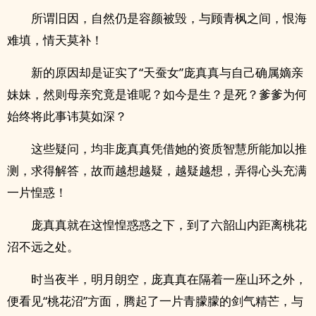
所谓旧因，自然仍是容颜被毁，与顾青枫之间，恨海
难填，情天莫补！
新的原因却是证实了“天蚕女”庞真真与自己确属嫡亲
妹妹，然则母亲究竟是谁呢？如今是生？是死？爹爹为何
始终将此事讳莫如深？
这些疑问，均非庞真真凭借她的资质智慧所能加以推
测，求得解答，故而越想越疑，越疑越想，弄得心头充满
一片惶惑！
庞真真就在这惶惶惑惑之下，到了六韶山内距离桃花
沼不远之处。
时当夜半，明月朗空，庞真真在隔着一座山环之外，
便看见“桃花沼”方面，腾起了一片青朦朦的剑气精芒，与