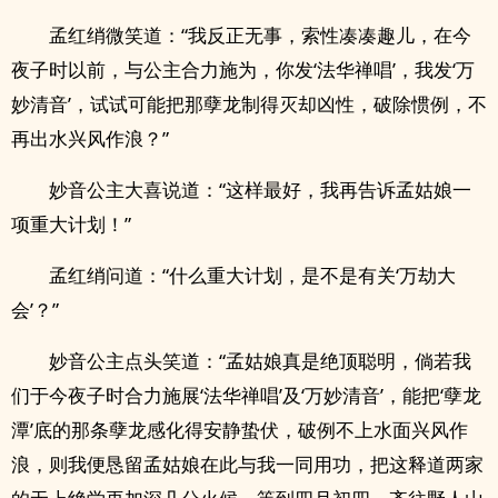
孟红绡微笑道：“我反正无事，索性凑凑趣儿，在今
夜子时以前，与公主合力施为，你发‘法华禅唱’，我发‘万
妙清音’，试试可能把那孽龙制得灭却凶性，破除惯例，不
再出水兴风作浪？”
妙音公主大喜说道：“这样最好，我再告诉孟姑娘一
项重大计划！”
孟红绡问道：“什么重大计划，是不是有关‘万劫大
会’？”
妙音公主点头笑道：“孟姑娘真是绝顶聪明，倘若我
们于今夜子时合力施展‘法华禅唱’及‘万妙清音’，能把‘孽龙
潭’底的那条孽龙感化得安静蛰伏，破例不上水面兴风作
浪，则我便恳留孟姑娘在此与我一同用功，把这释道两家