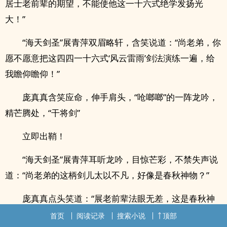
居士老前辈的期望，不能使他这一十六式绝学发扬光
大！”
“海天剑圣”展青萍双眉略轩，含笑说道：“尚老弟，你
愿不愿意把这四四一十六式‘风云雷雨’剑法演练一遍，给
我瞻仰瞻仰！”
庞真真含笑应命，伸手肩头，“呛啷啷”的一阵龙吟，
精芒腾处，“干将剑”
立即出鞘！
“海天剑圣”展青萍耳听龙吟，目惊芒彩，不禁失声说
道：“尚老弟的这柄剑儿太以不凡，好像是春秋神物？”
庞真真点头笑道：“展老前辈法眼无差，这是春秋神
物‘干将剑’！”
首页
阅读记录
搜索小说
顶部