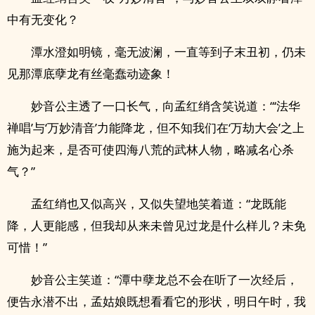
中有无变化？
潭水澄如明镜，毫无波澜，一直等到子末丑初，仍未
见那潭底孽龙有丝毫蠢动迹象！
妙音公主透了一口长气，向孟红绡含笑说道：“‘法华
禅唱’与‘万妙清音’力能降龙，但不知我们在‘万劫大会’之上
施为起来，是否可使四海八荒的武林人物，略减名心杀
气？”
孟红绡也又似高兴，又似失望地笑着道：“龙既能
降，人更能感，但我却从来未曾见过龙是什么样儿？未免
可惜！”
妙音公主笑道：“潭中孽龙总不会在听了一次经后，
便告永潜不出，孟姑娘既想看看它的形状，明日午时，我