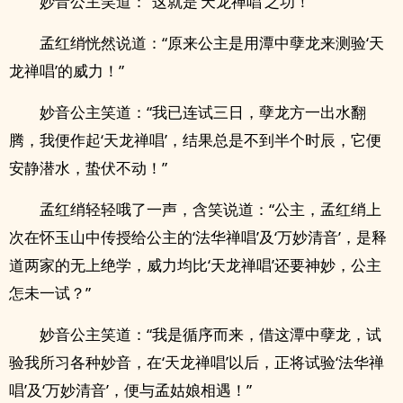
妙音公主笑道：“这就是‘天龙禅唱’之功！”
孟红绡恍然说道：“原来公主是用潭中孽龙来测验‘天
龙禅唱’的威力！”
妙音公主笑道：“我已连试三日，孽龙方一出水翻
腾，我便作起‘天龙禅唱’，结果总是不到半个时辰，它便
安静潜水，蛰伏不动！”
孟红绡轻轻哦了一声，含笑说道：“公主，孟红绡上
次在怀玉山中传授给公主的‘法华禅唱’及‘万妙清音’，是释
道两家的无上绝学，威力均比‘天龙禅唱’还要神妙，公主
怎未一试？”
妙音公主笑道：“我是循序而来，借这潭中孽龙，试
验我所习各种妙音，在‘天龙禅唱’以后，正将试验‘法华禅
唱’及‘万妙清音’，便与孟姑娘相遇！”