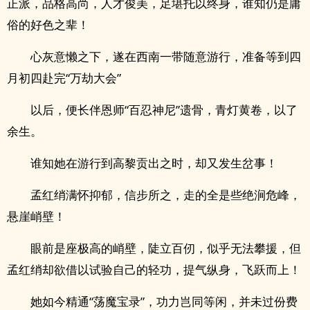
正派，品格高尚，人才俊美，足堪托以终身，谁知仍是庸
俗的好色之辈！
心灰意懒之下，遂在西南一带随意游行，准备等到四
月初四赴完“万劫大会”
以后，便长伴恩师“百忍神尼”遗骨，青灯黄卷，以了
余生。
谁知她在游行到高黎贡出之时，却又发生岔事！
孟红绡满怀抑郁，信步所之，走的全是些绝涧危峰，
悬崖峭壁！
眼前是座极高的峭壁，陡立百仞，似乎无法攀援，但
孟红绡却欲借以试验自己的轻功，提气纵身，飞跃而上！
她如今精通“荡魔宝录”，功力岂同等闲，并未过份费