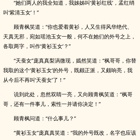
“她们两人的我全知道，我姊姊叫‘黄衫红线’，孟红绡
叫‘紫清玉女’！”
顾青枫笑道：“你也爱着黄衫，人又生得风华绝代、
天真无邪，宛如瑶池玉女一般，何不在她们的外号之上，
各取两字，叫作‘黄衫玉女’？”
“天蚕女”庞真真梨涡微现，嫣然笑道：“枫哥哥，你替
我取的这个‘黄衫玉女’的外号，既颇正派，又颇响亮，我
从今后不再叫‘天蚕女’了！”
说到此处，忽然双睛一亮，又向顾青枫笑道：“枫哥
哥，还有一件事儿，索性一并请你决定！”
顾青枫问道：“什么事儿？”
“黄衫玉女”庞真真笑道：“我的外号既改，名字也应该