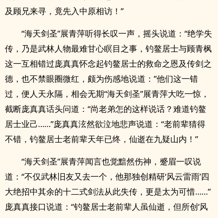
及顾兄来寻，竟先入中原相访！”
“海天剑圣”展青萍听得长叹一声，摇头说道：“绝学失
传，乃是武林人物最难甘心瞑目之事，钓鳌居士与顾青枫
这一互相错过庞真真怀念起钓鳌居士的救命之恩及传剑之
德，也不禁眼圈微红，颇为伤感地说道：”他们这一错
过，便人天永隔，相会无期“海天剑圣”展青萍大吃一惊，
截断庞真真话头问道：“尚老弟怎的这样说话？难道钓鳌
居士业己……”庞真真泫然欲泣地悲声说道：“老前辈猜得
不错，钓鳌居士老前辈天年已终，仙逝在九疑山内！”
“海天剑圣”展青萍闻言也觉黯然伤神，蹙眉一叹说
道：“不仅武林旧友又去一个，他那独创精研‘风云雷雨’四
大绝招中其余的十二式剑法从此失传，更是太为可惜……”
庞真真接口说道：“钓鳌居士老前辈人虽仙逝，但所创‘风