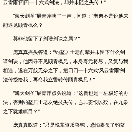
云雷雨’四四一十六式剑法，却并未随之失传！”
“海天剑圣”展青萍咦了一声，问道：“老弟不是说他未
能遇见顾青枫么？
莫非他留下了剑谱剑诀之属？”
庞真真摇头答道：“钓鳌居士老前辈并未留下什么剑
谱剑诀，他因寻不见顾青枫兄，本身寿元将尽，又复与我
相遇，遂在万般无奈之下，把四四一十六式‘风云雷雨’剑
法传授给我，再命我立誓转传顾青枫兄！”
“海天剑圣”展青萍点头说道：“这倒也是一桩极好的办
法，否则钓鳌居士老友绝技失传，岂非赍恨以殁，在九泉
之下犹难瞑目？”
庞真真叹道：“只是晚辈资质鲁钝，恐怕辜负了钓鳌