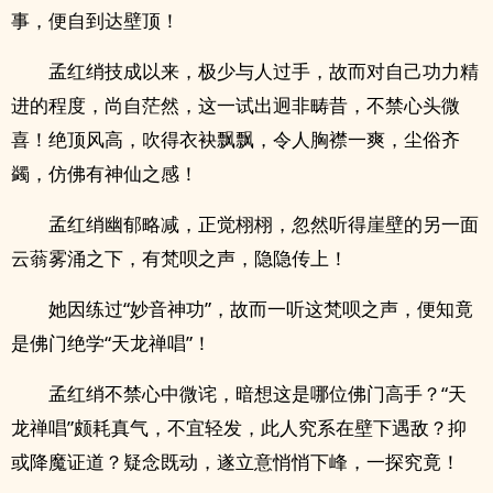
事，便自到达壁顶！
孟红绡技成以来，极少与人过手，故而对自己功力精
进的程度，尚自茫然，这一试出迥非畴昔，不禁心头微
喜！绝顶风高，吹得衣袂飘飘，令人胸襟一爽，尘俗齐
蠲，仿佛有神仙之感！
孟红绡幽郁略减，正觉栩栩，忽然听得崖壁的另一面
云蓊雾涌之下，有梵呗之声，隐隐传上！
她因练过“妙音神功”，故而一听这梵呗之声，便知竟
是佛门绝学“天龙禅唱”！
孟红绡不禁心中微诧，暗想这是哪位佛门高手？“天
龙禅唱”颇耗真气，不宜轻发，此人究系在壁下遇敌？抑
或降魔证道？疑念既动，遂立意悄悄下峰，一探究竟！