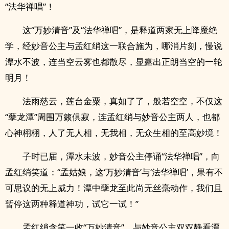
“法华禅唱”！
这“万妙清音”及“法华禅唱”，是释道两家无上降魔绝
学，经妙音公主与孟红绡这一联合施为，哪消片刻，慢说
潭水不波，连当空云雾也都散尽，显露出正朗当空的一轮
明月！
法雨慈云，莲台金粟，真如了了，般若空空，不仅这
“孽龙潭”周围万籁俱寂，连孟红绡与妙音公主两人，也都
心神栩栩，人了无人相，无我相，无众生相的至高妙境！
子时已届，潭水未波，妙音公主停诵“法华禅唱”，向
孟红绡笑道：“孟姑娘，这‘万妙清音’与‘法华禅唱’，果有不
可思议的无上威力！潭中孽龙至此尚无丝毫动作，我们且
暂停这两种释道神功，试它一试！”
孟红绡含笑一收“万妙清音”，与妙音公主双双静看潭