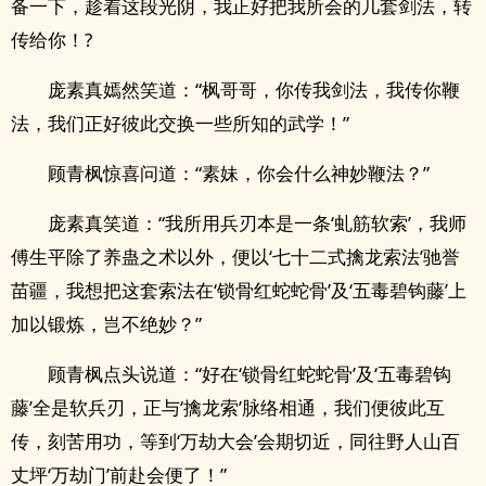
备一下，趁着这段光阴，我正好把我所会的几套剑法，转
传给你！?
庞素真嫣然笑道：“枫哥哥，你传我剑法，我传你鞭
法，我们正好彼此交换一些所知的武学！”
顾青枫惊喜问道：“素妹，你会什么神妙鞭法？”
庞素真笑道：“我所用兵刃本是一条‘虬筋软索’，我师
傅生平除了养蛊之术以外，便以‘七十二式擒龙索法’驰誉
苗疆，我想把这套索法在‘锁骨红蛇蛇骨’及‘五毒碧钩藤’上
加以锻炼，岂不绝妙？”
顾青枫点头说道：“好在‘锁骨红蛇蛇骨’及‘五毒碧钩
藤’全是软兵刃，正与‘擒龙索’脉络相通，我们便彼此互
传，刻苦用功，等到‘万劫大会’会期切近，同往野人山百
丈坪‘万劫门’前赴会便了！”