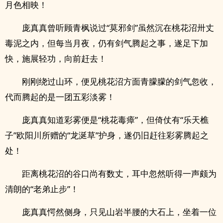
月色相映！
庞真真曾听顾青枫说过“莫邪剑”虽然沉在桃花沼卅丈
毒泥之内，但每当月夜，仍有剑气腾起之事，遂足下加
快，施展轻功，向前赶去！
刚刚绕过山环，便见桃花沼方面青朦朦的剑气忽收，
代而腾起的是一团五彩淡雾！
庞真真知道彩雾便是“桃花毒瘴”，但倚仗有“乐天樵
子”欧阳川所赠的“龙涎草”护身，遂仍旧赶往彩雾腾起之
处！
距离桃花沼的谷口尚有数丈，耳中忽然听得一声颇为
清朗的“老弟止步”！
庞真真愕然侧身，只见山岩半腰的大石上，坐着一位