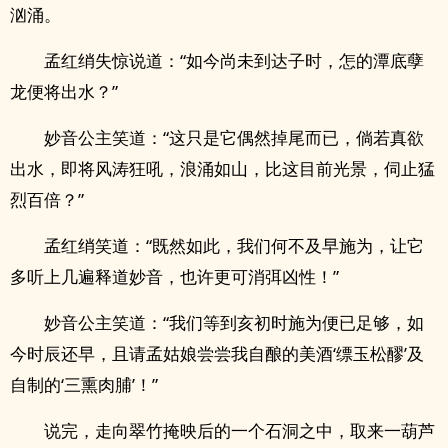
汹涌。
孟红绡失惊说道：“如今尚未到达子时，怎的潭底孽
龙便将出水？”
妙音公主笑道：“这只是它偶然掉尾而已，倘若真欲
出水，即将风涛狂吼，浪涌如山，比这目前光景，伺止猛
烈百倍？”
孟红绡笑道：“既然如此，我们何不及早施为，让它
多听上几遍释道妙音，也许更可消弭凶性！”
妙音公主笑道：“我们等到亥初时施为便已足够，如
今时辰还早，且请孟姑娘尝尝我自酿的美酒‘缥玉松醪’及
自制的‘三熏肉脯’！”
说完，走向翠竹掩映后的一个石洞之中，取来一葫芦