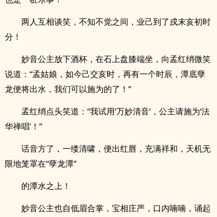
两人互相谈笑，不知不觉之间，业己到了戍末亥初时
分！
妙音公主放下酒杯，在石上盘膝端坐，向孟红绡微笑
说道：“孟姑娘，如今己交亥时，再有一个时辰，潭底孽
龙便将出水，我们可以施为的了！”
孟红绡点头笑道：“我试用‘万妙清音’，公主请施为‘法
华禅唱’！”
话音方了，一缕清啸，便出红唇，充满祥和，天机无
限地笼罩在“孽龙潭”
的潭水之上！
妙音公主也自低眉合掌，宝相庄严，口内喃喃，诵起