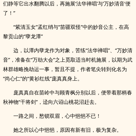
们静等它出水翻腾以后，再施展‘法华禅唱’与‘万妙清音’便
了！”
“紫清玉女”孟红绡与“苗疆双怪”中的妙音公主，在高
黎贡山的“孽龙潭”
边，以潭内孽龙作为对象，苦练“法华禅唱”、“万妙清
音”，准备在“万劫大会”之上觅取适当时机施展，以期为武
林群雄略挽劫运一事，暂且不提，作者笔尖转到化名为
“尚心仁”的“黄衫红线”庞真真身上。
庞真真自在苗岭中与顾青枫分别以后，便带着那柄春
秋神物“干将剑”，迳向六诏山桃花沼赶去。
一路之间，愁锁双眉，心中悒悒不已！
她之所以心中悒悒，原因有新有旧，极为复杂。