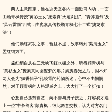
两人主意既定，遂在这天蚕谷内一面勤习内功，一面
由顾青枫传授“黄衫玉女”庞素真“天遁剑法”、“青萍遁剑”及
“风云雷雨”四式，由庞素真传授顾青枫七十二式“擒龙索
法”！
他们勤练武功之事，暂且不提，故事转到“紫清玉女”
盂红绡方面。
孟红绡自从在三元峡飞虹水榭之外，听得顾青枫与
“黄衫玉女”庞素真同圆鸳梦的那片旖旎春光之后，因不知
两人会为“媚香仙子”孔凌霄的药物所迷，心中不由惘惘
然，对于顾青枫的人格观感之上，大大打了一个折扣！
心想自己孤芳自赏，向不善与男子接近，好容易才遇
上一位“中条剑客”顾青枫，彼此两意交投，认为对方名门