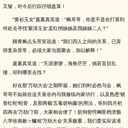
又皱，对今后行踪仔细盘算！
“黄衫玉女”庞素真笑道：“枫哥哥，你是不是在打算到
何处去寻找‘紫清玉女’孟红绡姊姊及我姊姊二人？”
顾青枫点头苦笑说道：“我们四人之间的关系，已弄
得复杂异常，必须大家当面聚会，加以解释！”
庞素真笑道：“天涯渺渺，海角茫茫，倘若盲目乱
撞，却到哪里去找？
好在那‘万劫大会’之期即届，她们到时必然与会，枫
哥哥不如就在这天蚕谷内与我修练内家功行，以及熟悉‘锁
骨红蛇’蛇骨，及那两截‘五毒碧钩藤’的用法，等到四月初
四再去‘万劫门’前，大家相会便了！肮饲喾愕阃匪档溃骸
八孛玫南敕ㄉ醵裕‘万劫大会’关系极重，我们委实应该准