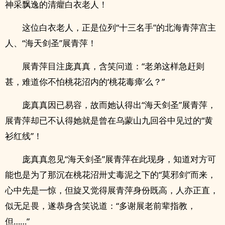
神采飘逸的清癯白衣老人！
这位白衣老人，正是位列“十三名手”的北海青萍宫主
人、“海天剑圣”展青萍！
展青萍目注庞真真，含笑问道：“老弟这样急赶则
甚，难道你不怕桃花沼内的‘桃花毒瘴’么？”
庞真真因已易容，故而她认得出“海天剑圣”展青萍，
展青萍却已不认得她就是曾在乌蒙山九回谷中见过的“黄
衫红线”！
庞真真忽见“海天剑圣”展青萍在此现身，知道对方可
能也是为了那沉在桃花沼卅丈毒泥之下的“莫邪剑”而来，
心中先是一惊，但旋又觉得展青萍身份既高，人亦正直，
似无足畏，遂恭身含笑说道：“多谢展老前辈指教，
但……”