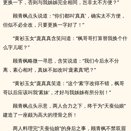
更换一下，否则与我姊姊完全相同，岂非太不方便？”
顾青枫点头说道：“你们都叫‘真真’，确实太不方便，
但似不必全改，只要更换一字好了！”
“黄衫玉女”庞真真含笑问道：“枫哥哥打算替我换个什
么字儿呢？”
顾青枫略微一寻思，含笑说道：“我们今后永不分
离，素心相对，真妹不如改叫‘庞素真’吧？”
“黄衫玉女”庞真真笑道：“这个‘素’字改得不错，枫哥
哥以后应该叫我‘素妹’，才好与我姊姊有所分别！”
顾青枫点头示意，两人合力之下，终于为“天蚕仙娘”
建造了一座颇为高大的埋骨之所！
两人料理完“天蚕仙娘”的身后之事，顾青枫不禁双眉