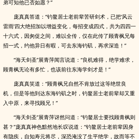
弟可知他已否如愿？”
庞真真答道：“钓鳌居士老前辈苦研剑术，已把‘风云
雷雨’四大绝招加以增益变化，每招变成四式，共为四四一
十六式，因匆促之间，难以全传，仅在此传了顾青枫兄每
招一式，约他异日有暇，可去东海钓矶，再求深造！”
“海天剑圣”展青萍闻言说道：“良机难得，绝学难求，
顾青枫无论有多忙，也该前往东海学剑才是！”
庞真真笑道：“顾青枫兄自然不肯放过这等绝世良
机，但是等他到达东海钓矶之时，钓鳌居士老前辈却又重
入中原，来寻找顾兄！”
“海天剑圣”展青萍讶然问道：“钓鳌居士要找顾青枫则
甚？”庞真真神色黯然地长叹说道：“钓鳌居士老前辈因身
有隐疾，自知寿元将尽，深恐淹没了生平绝学，故而等不