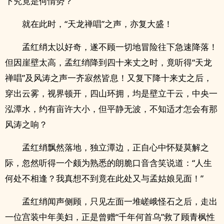
下究竟是何情势？
就在此时，“天龙禅唱”之声，亦复大盛！
孟红绡太以好奇，遂不顾一切地冒险往下急速降落！
但因崖壁太高，孟红绡降到四十来丈之时，竟听得“天龙
禅唱”及风涛之声一齐寂然皆息！又复下降十来丈之后，
穿出云雾，视界顿开，四山环拥，均是壁立干云，中央一
泓潭水，约有亩许大小，但平静无波，不知适才怎会有那
风涛之响？
孟红绡飘然落地，独立潭边，正自心中怀疑莫解之
际，忽然听得一个颇为熟悉的朗脆口音含笑说道：“人生
何处不相逢？我真想不到竟在此处又与孟姑娘见面！”
孟红绡闻声侧顾，只见左面一堆嵯峨怪石之后，走出
一位宫装中年美妇，正是曾赠“千年何首乌”救了顾青枫性