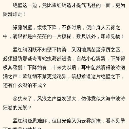
绝壁这一边，竟比孟红绡适才提气飞登的一面，更为
陡滑难走！
缘藤附壁，缓缓下降，不多时后，便自身人云雾之
中，满眼都是白茫茫的一片模糊，数尺以外，即难见物！
孟红绡因既不知壁下情势，又因地属苗蛮瘴厉之区，
必须提防那些奇毒蛇虫蓦然进袭，自然小心翼翼，下降得
极其缓慢！下降约有二十来丈以后，耳中忽然听得波涛汹
涌之声！孟红绡不禁更觉诧异，暗想难道这片绝壁之下，
还有什么湖泊不成？
念犹未了，风浪之声益发强大，仿佛竟似大海中波涛
狂卷的光景？
孟红绡疑思难解，但目光偏又为云雾所掩，看不见壁