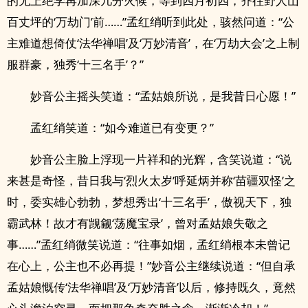
的无上绝学再加深几分火候，等到四月初四，齐往野人山
百丈坪的‘万劫门’前……”孟红绡听到此处，骇然问道：“公
主难道想倚仗‘法华禅唱’及‘万妙清音’，在‘万劫大会’之上制
服群豪，独秀‘十三名手’？”
妙音公主摇头笑道：“孟姑娘所说，是我昔日心愿！”
孟红绡笑道：“如今难道已有变更？”
妙音公主脸上浮现一片祥和的光辉，含笑说道：“说
来甚是奇怪，昔日我与‘烈火太岁’呼延炳并称‘苗疆双怪’之
时，委实雄心勃勃，梦想秀出‘十三名手’，傲视天下，独
霸武林！故才有觊觎‘荡魔宝录’，曾对孟姑娘失敬之
事……”孟红绡微笑说道：“往事如烟，孟红绡根本未曾记
在心上，公主也不必再提！”妙音公主继续说道：“但自承
孟姑娘慨传‘法华禅唱’及‘万妙清音’以后，修持既久，竟然