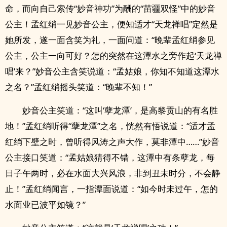
命，而向自己索传“妙音神功”为酬的“苗疆双怪”中的妙音
公主！孟红绡一见妙音公主，便知适才“天龙禅唱”定然是
她所发，遂一面含笑为礼，一面问道：“晚辈孟红绡参见
公主，公主一向可好？怎的突然在这潭水之旁作起‘天龙禅
唱’来？”妙音公主含笑说道：“孟姑娘，你知不知道这潭水
之名？”孟红绡摇头笑道：“晚辈不知！”
妙音公主笑道：“这叫‘孽龙潭’，是高黎贡山的有名胜
地！”孟红绡听得“孽龙潭”之名，恍然有悟说道：“适才孟
红绡下壁之时，曾听得风涛之声大作，莫非潭中……”妙音
公主接口笑道：“孟姑娘猜得不错，这潭中有条孽龙，每
日子午两时，必在水面大兴风浪，非到丑未时分，不会静
止！”孟红绡闻言，一指潭面说道：“如今时未过午，怎的
水面业已波平如镜？”