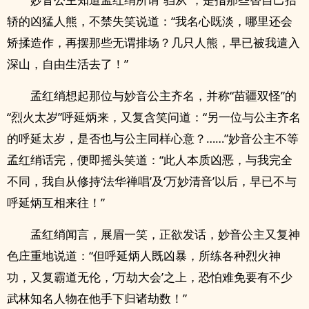
轿的凶猛人熊，不禁失笑说道：“我名心既淡，哪里还会
矫揉造作，再摆那些无谓排场？几只人熊，早已被我遣入
深山，自由生活去了！”
孟红绡想起那位与妙音公主齐名，并称“苗疆双怪”的
“烈火太岁”呼延炳来，又复含笑问道：“另一位与公主齐名
的呼延太岁，是否也与公主同样心意？……”妙音公主不等
孟红绡话完，便即摇头笑道：“此人本质凶恶，与我完全
不同，我自从修持‘法华禅唱’及‘万妙清音’以后，早已不与
呼延炳互相来往！”
孟红绡闻言，展眉一笑，正欲发话，妙音公主又复神
色庄重地说道：“但呼延炳人既凶暴，所练各种烈火神
功，又复霸道无伦，‘万劫大会’之上，恐怕难免要有不少
武林知名人物在他手下归诸劫数！”