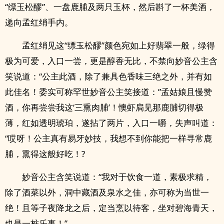
“缥玉松醪”、一盘鹿脯及两只玉杯，然后斟了一杯美酒，
递向孟红绡手内。
孟红绡见这“缥玉松醪”颜色宛如上好翡翠一般，绿得
极为可爱，入口一尝，更是醇香无比，不禁向妙音公主含
笑说道：“公主此酒，除了兼具色香味三绝之外，并有如
此佳名！委实可称罕世妙音公主笑接道：”孟姑娘且慢赞
酒，你再尝尝我这‘三熏肉脯’！懊虾扃见那鹿脯切得极
薄，红如透明琥珀，遂拈了两片，入口一嚼，失声叫道：
“哎呀！公主真有易牙妙技，我想不到你能把一样寻常鹿
脯，熏得这般好吃！?
妙音公主含笑说道：“我对于饮食一道，素极求精，
除了酒菜以外，洞中藏酒及泉水之佳，亦可称为当世一
绝！且等子夜降龙之后，定当烹以待客，坐对碧海青天，
也是一桩乐事！”