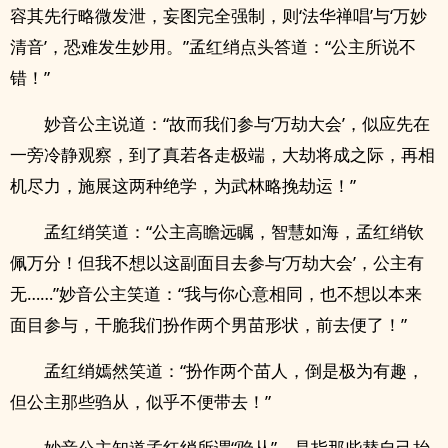
容其先行略微发泄，妄图完全强制，则‘法华禅唱’与‘万妙
清音’，恐难发生妙用。”孟红绡点头答道：“公主所说不
错！”
妙音公主说道：“故而我们参与‘万劫大会’，似应先在
一旁冷静观察，到了真若各走极端，大劫将成之际，再相
机尽力，施展这两种绝学，为武林略挽劫运！”
孟红绡笑道：“公主高瞻远瞩，智慧如海，孟红绡钦
佩万分！但我不想以这副面目去参与‘万劫大会’，公主有
无……”妙音公主笑道：“我与你心意相同，也不想以本来
面目参与，干脆我们扮作两个男苗形状，前去便了！”
孟红绡嫣然笑道：“扮作两个苗人，倒是极为有趣，
但公主那些驺从，似乎不便带去！”
妙音公主知道孟红绡所谓“驺从”，是指那些替自己抬