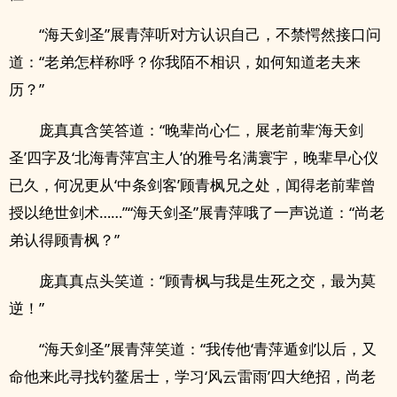
“海天剑圣”展青萍听对方认识自己，不禁愕然接口问
道：“老弟怎样称呼？你我陌不相识，如何知道老夫来
历？”
庞真真含笑答道：“晚辈尚心仁，展老前辈‘海天剑
圣’四字及‘北海青萍宫主人’的雅号名满寰宇，晚辈早心仪
已久，何况更从‘中条剑客’顾青枫兄之处，闻得老前辈曾
授以绝世剑术……”“海天剑圣”展青萍哦了一声说道：“尚老
弟认得顾青枫？”
庞真真点头笑道：“顾青枫与我是生死之交，最为莫
逆！”
“海天剑圣”展青萍笑道：“我传他‘青萍遁剑’以后，又
命他来此寻找钓鳌居士，学习‘风云雷雨’四大绝招，尚老