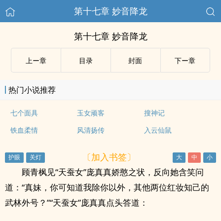
第十七章 妙音降龙
第十七章 妙音降龙
上ー章
目录
封面
下ー章
热门小说推荐
七个面具
玉女顽客
搜神记
铁血柔情
风清扬传
入云仙鼠
〔加入书签〕
顾青枫见“天蚕女”庞真真娇憨之状，反向她含笑问
道：“真妹，你可知道我除你以外，其他两位红妆知己的
武林外号？”“天蚕女”庞真真点头答道：