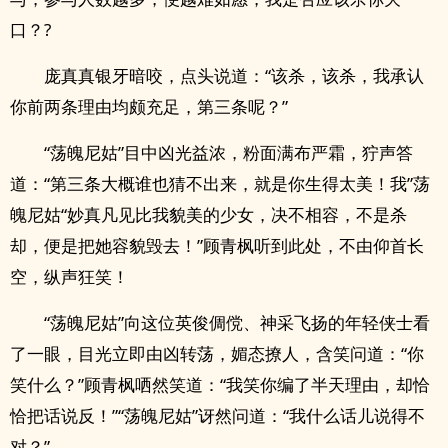
口？?
庞真真银牙暗咬，点头说道：“该杀，该杀，我承认
你前两条理由均颇充足，第三条呢？”
“荡魄尼姑”目中凶光益浓，粉面满布严霜，狞声答
道：“第三条大概谁也猜不出来，就是你生得太美！我”荡
魄尼姑“妙真凡见比我貌美的少女，决不相容，不是杀
却，便是把她容貌毁去！”顾青枫听到此处，不由仰首长
空，纵声狂笑！
“荡魄尼姑”向这位英俊倜傥、神采飞扬的年轻侠士看
了一眼，目光立即由凶转荡，媚态撩人，含笑问道：“你
笑什么？”顾青枫哂然笑道：“我笑你编了半天理由，却恰
恰把话说反！”“荡魄尼姑”讶然问道：“我什么话儿说得不
对？”