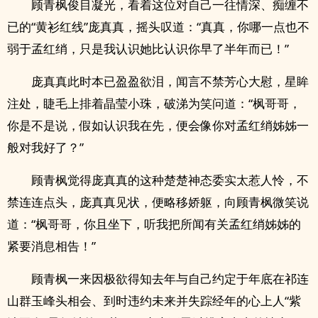
顾青枫俊目凝光，看着这位对自己一往情深、痴缠不
已的“黄衫红线”庞真真，摇头叹道：“真真，你哪一点也不
弱于孟红绡，只是我认识她比认识你早了半年而已！”
庞真真此时本已盈盈欲泪，闻言不禁芳心大慰，星眸
注处，睫毛上排着晶莹小珠，破涕为笑问道：“枫哥哥，
你是不是说，假如认识我在先，便会像你对孟红绡姊姊一
般对我好了？”
顾青枫觉得庞真真的这种楚楚神态委实太惹人怜，不
禁连连点头，庞真真见状，便略移娇躯，向顾青枫微笑说
道：“枫哥哥，你且坐下，听我把所闻有关孟红绡姊姊的
紧要消息相告！”
顾青枫一来因极欲得知去年与自己约定于年底在祁连
山群玉峰头相会、到时违约未来并失踪经年的心上人“紫