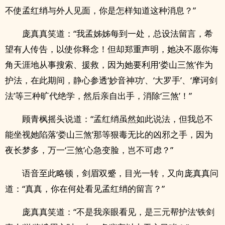
不使孟红绡与外人见面，你是怎样知道这种消息？”
庞真真笑道：“我孟姊姊每到一处，总设法留言，希
望有人传告，以使你释念！但却郑重声明，她决不愿你海
角天涯地从事搜索、援救，因为她要利用‘娄山三煞’作为
护法，在此期间，静心参透‘妙音神功’、‘大罗手’、‘摩诃剑
法’等三种旷代绝学，然后亲自出手，消除‘三煞’！”
顾青枫摇头说道：“孟红绡虽然如此说法，但我总不
能坐视她陷落‘娄山三煞’那等狠毒无比的凶邪之手，因为
夜长梦多，万一‘三煞’心急变脸，岂不可虑？”
语音至此略顿，剑眉双蹙，目光一转，又向庞真真问
道：“真真，你在何处看见孟红绡的留言？”
庞真真笑道：“不是我亲眼看见，是三元帮护法‘铁剑