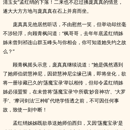
清玉女”孟红绡的下落！二来也不忍过拂庞真真的情意，
遂大大方方地与庞真真在石上并肩而坐。
庞真真见他居然听话，不由慰然一笑，但举动却丝毫
不涉轻浮，向顾青枫问道：“枫哥哥，去年年底孟红绡姊
姊未曾到祁连山群玉峰头与你相会，你可知道她失约之故
么？”
顾青枫摇头示意，庞真真继续说道：“她是偶然遇到
了她师伯碧慧神尼，因碧慧神尼尘缘已满，即将坐化，欲
将一册珍藏已久的‘荡魔宝录’举以相传，但却令孟红绡姊
姊必须盟誓，在未曾将‘荡魔宝录’中所载‘妙音神功’、‘大罗
手’、‘摩诃剑法’三种旷代绝学悟透之前，不可因任何事
故，致使一刻中断！
孟红绡姊姊既欲恭送她师伯西归，又因‘荡魔宝录’是