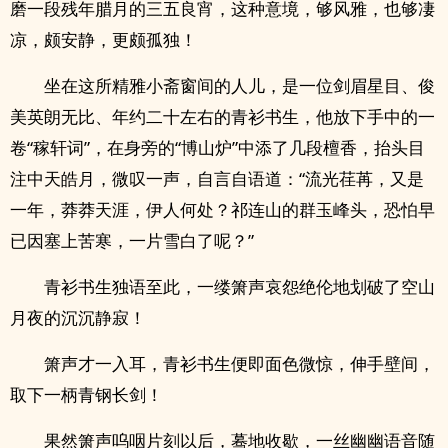
磨一段残年腊月的三五良宵，这种意境，够风雅，也够凄
凉，颇安静，更颇孤独！
坐在这所精雅小斋窗间的人儿，是一位剑眉星目、俊
美英朗无比、年约二十左右的青衫书生，他放下手中的一
卷“稼轩词”，在身旁的“博山炉”中添了几段檀香，抬头目
注中天皓月，微叹一声，自言自语道：“流光荏苒，又是
一年，莽莽天涯，伊人何处？祁连山的群玉峰头，恐怕早
已因塞上苦寒，一片雪白了呢？”
青衫书生独语至此，一缕箫声哀怨绝伦地划破了空山
月夜的沉沉静寂！
箫声才一入耳，青衫书生便即面色微惊，伸手壁间，
取下一柄青钢长剑！
果然箫声呜咽片刻以后，蓦地收歇，一丝幽幽语音随