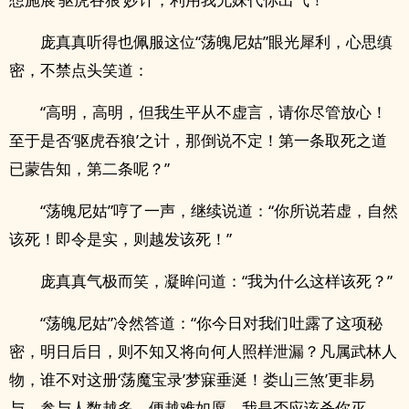
庞真真听得也佩服这位“荡魄尼姑”眼光犀利，心思缜
密，不禁点头笑道：
“高明，高明，但我生平从不虚言，请你尽管放心！
至于是否‘驱虎吞狼’之计，那倒说不定！第一条取死之道
已蒙告知，第二条呢？”
“荡魄尼姑”哼了一声，继续说道：“你所说若虚，自然
该死！即令是实，则越发该死！”
庞真真气极而笑，凝眸问道：“我为什么这样该死？”
“荡魄尼姑”冷然答道：“你今日对我们吐露了这项秘
密，明日后日，则不知又将向何人照样泄漏？凡属武林人
物，谁不对这册‘荡魔宝录’梦寐垂涎！娄山三煞’更非易
与，参与人数越多，便越难如愿，我是否应该杀你灭