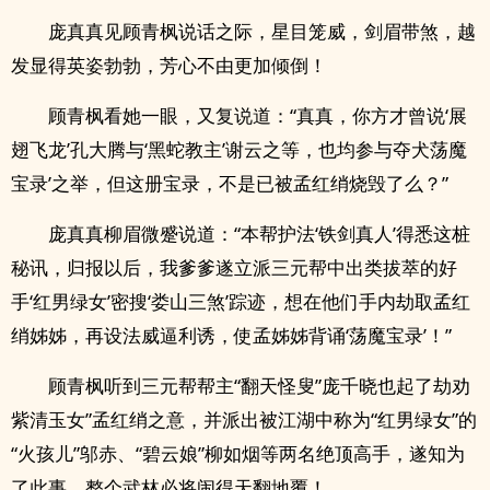
庞真真见顾青枫说话之际，星目笼威，剑眉带煞，越
发显得英姿勃勃，芳心不由更加倾倒！
顾青枫看她一眼，又复说道：“真真，你方才曾说‘展
翅飞龙’孔大腾与‘黑蛇教主’谢云之等，也均参与夺犬荡魔
宝录’之举，但这册宝录，不是已被孟红绡烧毁了么？”
庞真真柳眉微蹙说道：“本帮护法‘铁剑真人’得悉这桩
秘讯，归报以后，我爹爹遂立派三元帮中出类拔萃的好
手‘红男绿女’密搜‘娄山三煞’踪迹，想在他们手内劫取孟红
绡姊姊，再设法威逼利诱，使孟姊姊背诵‘荡魔宝录’！”
顾青枫听到三元帮帮主“翻天怪叟”庞千晓也起了劫劝
紫清玉女”孟红绡之意，并派出被江湖中称为“红男绿女”的
“火孩儿”邬赤、“碧云娘”柳如烟等两名绝顶高手，遂知为
了此事，整个武林必将闹得天翻地覆！