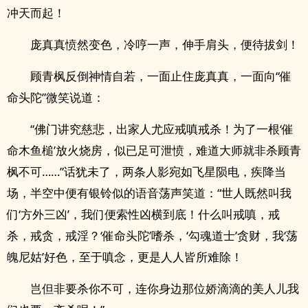
冲天而起！
庞真真愤然变色，冷哼一声，伸手肩头，便待拔剑！
顾青枫反倒神情自若，一面止住庞真真，一面向“催
命头陀”微笑说道：
“佛门讲究慈悲，出家人尤应戒嗔戒杀！为了一根‘催
命木鱼槌’放火烧房，似已足可泄愤，难道大师就非杀顾青
枫不可……”话犹未了，两条人影宛如飞星陨电，疾降当
场，半空中便有银铃似的语音荡声笑道：“世人既然叫我
们‘方外三凶’，我们便索性凶横到底！什么叫戒嗔，戒
杀，戒贪，戒淫？‘催命头陀’嗜杀，‘勾魂道士’贪财，我‘荡
魄尼姑’好色，至于嗔念，更是人人皆所难除！
岂但非要杀你不可，连你身边那位娇滴滴的美人儿我