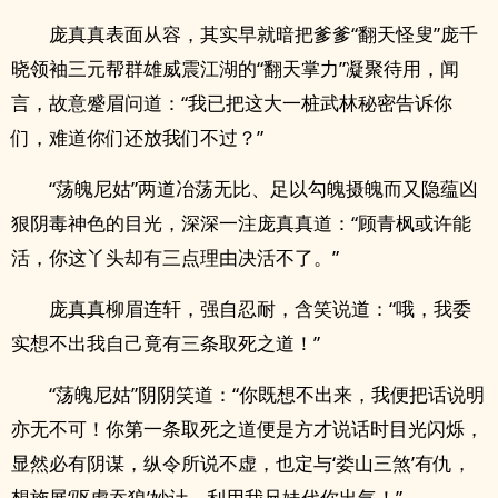
庞真真表面从容，其实早就暗把爹爹“翻天怪叟”庞千
晓领袖三元帮群雄威震江湖的“翻天掌力”凝聚待用，闻
言，故意蹙眉问道：“我已把这大一桩武林秘密告诉你
们，难道你们还放我们不过？”
“荡魄尼姑”两道冶荡无比、足以勾魄摄魄而又隐蕴凶
狠阴毒神色的目光，深深一注庞真真道：“顾青枫或许能
活，你这丫头却有三点理由决活不了。”
庞真真柳眉连轩，强自忍耐，含笑说道：“哦，我委
实想不出我自己竟有三条取死之道！”
“荡魄尼姑”阴阴笑道：“你既想不出来，我便把话说明
亦无不可！你第一条取死之道便是方才说话时目光闪烁，
显然必有阴谋，纵令所说不虚，也定与‘娄山三煞’有仇，
想施展‘驱虎吞狼’妙计，利用我‌­‍兄​‌‎妹‍‎代你出气！”