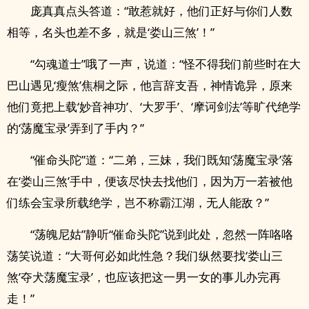
庞真真点头答道：“敢惹就好，他们正好与你们人数
相等，名头也差不多，就是‘娄山三煞’！”
“勾魂道士”哦了一声，说道：“怪不得我们前些时在大
巴山遇见‘瘦煞’焦桐之际，他言辞支吾，神情诡异，原来
他们竟把上载‘妙音神功’、‘大罗手’、‘摩诃剑法’等旷代绝学
的‘荡魔宝录’弄到了手内？”
“催命头陀”道：“二弟，三妹，我们既知‘荡魔宝录’落
在‘娄山三煞’手中，便该尽快去找他们，因为万一若被他
们练会宝录所载绝学，岂不称霸江湖，无人能敌？”
“荡魄尼姑”静听“催命头陀”说到此处，忽然一阵咯咯
荡笑说道：“大哥何必如此性急？我们纵然要找‘娄山三
煞’夺犬荡魔宝录’，也应该把这一男一女的事儿办完再
走！”