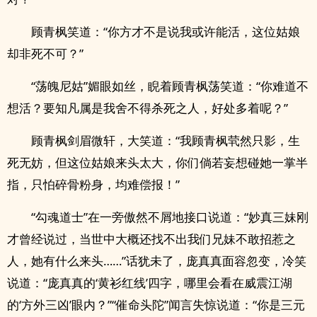
顾青枫笑道：“你方才不是说我或许能活，这位姑娘
却非死不可？”
“荡魄尼姑”媚眼如丝，睨着顾青枫荡笑道：“你难道不
想活？要知凡属是我舍不得杀死之人，好处多着呢？”
顾青枫剑眉微轩，大笑道：“我顾青枫茕然只影，生
死无妨，但这位姑娘来头太大，你们倘若妄想碰她一掌半
指，只怕碎骨粉身，均难偿报！”
“勾魂道士”在一旁傲然不屑地接口说道：“妙真三妹刚
才曾经说过，当世中大概还找不出我们‌­‍兄​‌‎妹‍‎不敢招惹之
人，她有什么来头……”话犹未了，庞真真面容忽变，冷笑
说道：“庞真真的‘黄衫红线’四字，哪里会看在威震江湖
的‘方外三凶’眼内？”“催命头陀”闻言失惊说道：“你是三元