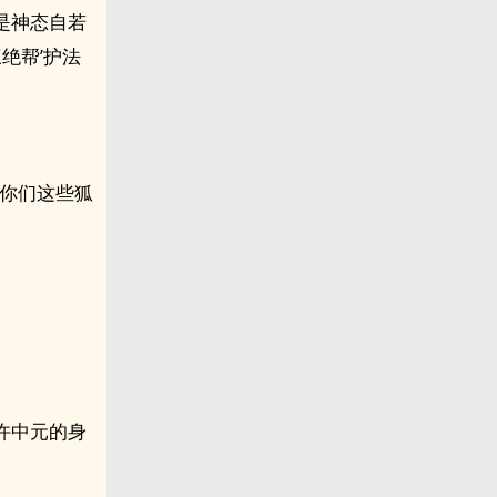
是神态自若
绝帮’护法
了你们这些狐
许中元的身