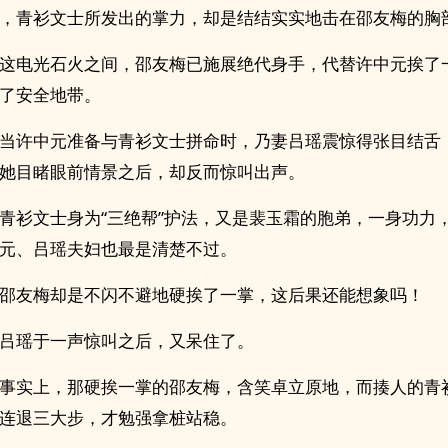
，青衫文士所发出的掌力，却是结结实实地击在邵友梅的胸
这电光石火之间，邵友梅已施展绝代身手，代替许中元挨了
了安全地带。
当许中元准备与青衫文士拼命时，乃妻吕瑶震惊得张目结舌
她目睹眼前情景之后，却反而惊叫出声。
青衫文士身为“三绝帮”护法，又是裴玉霜的胞弟，一身功力
元、吕瑶夫妇也最是清楚不过。
邵友梅却是不闪不避地硬挨了一掌，这后果还能想象吗！
吕瑶于一声惊叫之后，又呆住了。
事实上，那硬挨一掌的邵友梅，含笑卓立原地，而揍人的青
连退三大步，才勉强拿桩站稳。