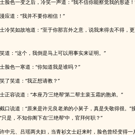
士脸色一变之后，冷笑一声道：“我不信你能察觉我的形迹！
漫应道：“我并不要你相信！”
士冷笑如故地道：“至于你那言外之意，说我来得去不得，
笑道：“这个，我倒是马上可以用事实来证明。”
士脸色一寒道：“你知道我是谁吗？”
笑了笑道：“我正想请教？”
士正容说道：“本座乃‘三绝帮’第二帮主裴玉霜的胞弟。”
截口说道：“原来是许元良老弟的小舅子，真是失敬得很。”
“只是，不知你阁下在‘三绝帮’中，官拜何职？”
许中元、吕瑶两夫妇，当青衫文士赶来时，脸色曾经变得一