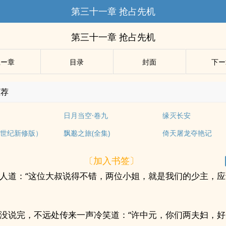
第三十一章 抢占先机
第三十一章 抢占先机
上ー章
目录
封面
下ー
推荐
日月当空·卷九
缘灭长安
世纪新修版）
飘邈之旅(全集)
倚天屠龙夺艳记
〔加入书签〕
人道：“这位大叔说得不错，两位小姐，就是我们的少主，
没说完，不远处传来一声冷笑道：“许中元，你们两夫妇，