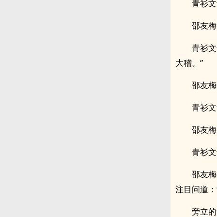
青衫文
邵友梅
青衫文
大稽。”
邵友梅
青衫文
邵友梅
青衫文
邵友梅
注目问道：
旁立的