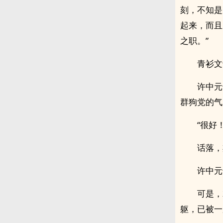
刻，不知是
起来，而且
之职。”
青衫文
许中元
群狗党的气
“很好
话落，
许中元
可是，
躯，已被一