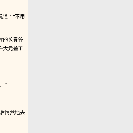
说道：“不用
片的长春谷
许大元差了
。”
然后悄然地去