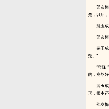
邵友梅
走，以后，
裴玉成
邵友梅
裴玉成
冤。”
“奇怪
的，竟然好
裴玉成
形，根本还
邵友梅