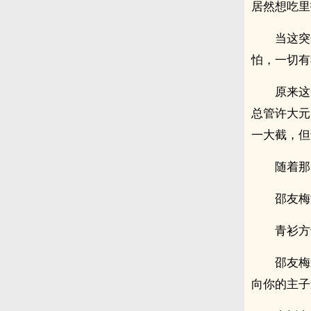
居然想吃里
当这突
怕，一切有
原来这
总管许大元
一大截，但
随着那
邵友梅
青衫方
邵友梅
向你的主子