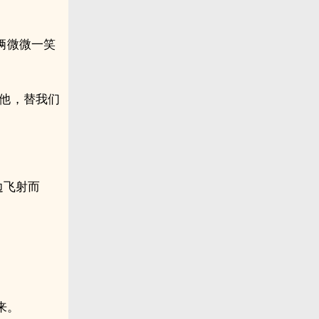
俩微微一笑
过他，替我们
边飞射而
来。