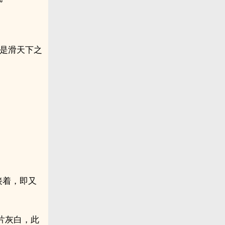
”
更是滑天下之
接着，即又
片灰白，此