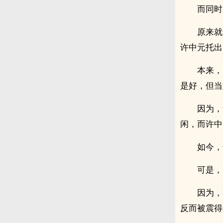
而同时
原来就
许中元托出
本来，
是好，但当
因为，
闲，而许中
如今，
可是，
因为，
反而被震得