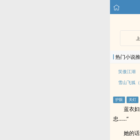
热门小说
笑傲江湖
雪山飞狐（
蓝衣妇
忠……”
她的话