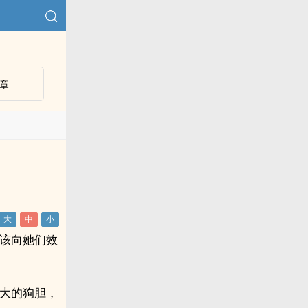
章
应该向她们效
好大的狗胆，