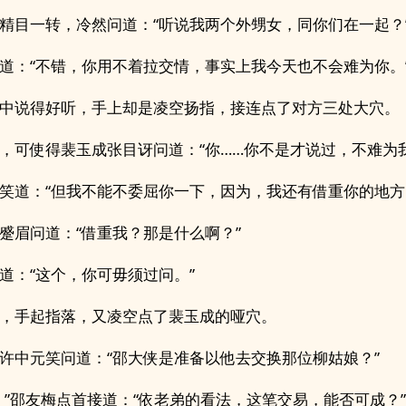
精目一转，冷然问道：“听说我两个外甥女，同你们在一起？
道：“不错，你用不着拉交情，事实上我今天也不会难为你。
中说得好听，手上却是凌空扬指，接连点了对方三处大穴。
，可使得裴玉成张目讶问道：“你……你不是才说过，不难为我
笑道：“但我不能不委屈你一下，因为，我还有借重你的地方
蹙眉问道：“借重我？那是什么啊？”
道：“这个，你可毋须过问。”
，手起指落，又凌空点了裴玉成的哑穴。
许中元笑问道：“邵大侠是准备以他去交换那位柳姑娘？”
！”邵友梅点首接道：“依老弟的看法，这笔交易，能否可成？”