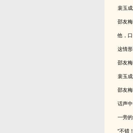
裴玉成
邵友梅
他，口
这情形
邵友梅
裴玉成
邵友梅
话声中
一旁的
“不错