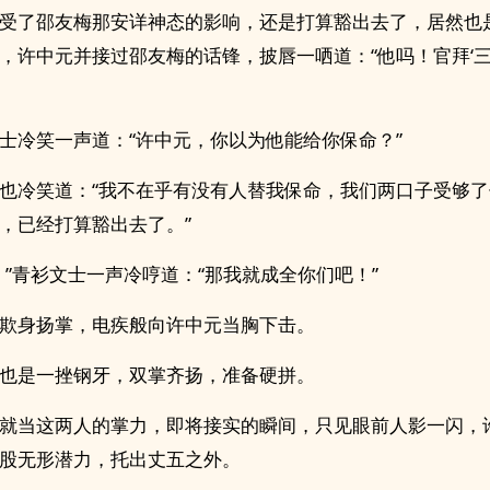
受了邵友梅那安详神态的影响，还是打算豁出去了，居然也
，许中元并接过邵友梅的话锋，披唇一哂道：“他吗！官拜‘三
士冷笑一声道：“许中元，你以为他能给你保命？”
也冷笑道：“我不在乎有没有人替我保命，我们两口子受够
，已经打算豁出去了。”
！”青衫文士一声冷哼道：“那我就成全你们吧！”
欺身扬掌，电疾般向许中元当胸下击。
也是一挫钢牙，双掌齐扬，准备硬拼。
就当这两人的掌力，即将接实的瞬间，只见眼前人影一闪，
股无形潜力，托出丈五之外。