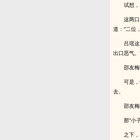
试想，
这两口
道：“二位
吕瑶这
出口恶气。
邵友梅
可是，
去。
邵友梅
那“小
之下，