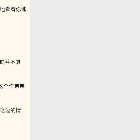
睁地看着你逃
个筋斗不算
这个作弟弟
对这边的情