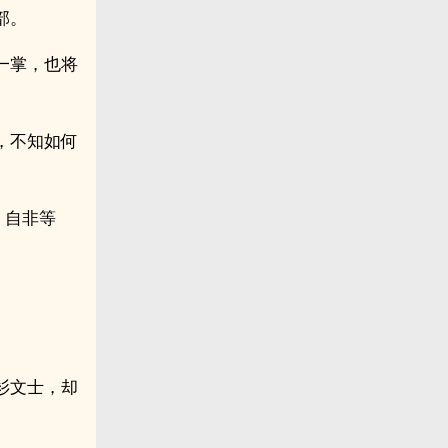
部。
一掌，也将
，不知如何
，自非等
衫文士，却