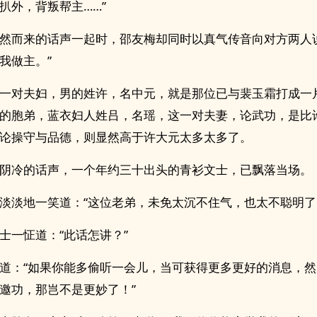
扒外，背叛帮主……”
然而来的话声一起时，邵友梅却同时以真气传音向对方两人
我做主。”
一对夫妇，男的姓许，名中元，就是那位已与裴玉霜打成一
的胞弟，蓝衣妇人姓吕，名瑶，这一对夫妻，论武功，是比
论操守与品德，则显然高于许大元太多太多了。
阴冷的话声，一个年约三十出头的青衫文士，已飘落当场。
淡淡地一笑道：“这位老弟，未免太沉不住气，也太不聪明了
士一怔道：“此话怎讲？”
道：“如果你能多偷听一会儿，当可获得更多更好的消息，
邀功，那岂不是更妙了！”