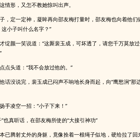
这情形，又怎不教她惊叫出声。
子，定一定神，凝眸再向邵友梅打量时，邵友梅也向着他们
，这小子叫什么名字？”
才绽颜一笑说道：“这厮裴玉成，可坏透了，请您千万莫放
”
点点头道：“我不会放过他的。”
他话没说完，裴玉成已闷声不响地长身而起，向“鹰愁涧”那
扬手凌空一招：“小子下来！”
子”也真听话，在邵友梅所使的“大接引神功”
本已腾射丈外的身躯，竟像拴着一根绳子似地，硬给拉了回